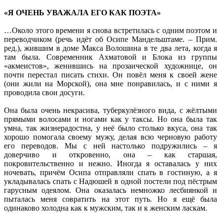
«Я ОЧЕНЬ УВАЖАЛА ЕГО КАК ПОЭТА»
…Около этого времени я снова встретилась с одним поэтом и
переводчиком (речь идёт об Осипе Мандельштаме. – Прим.
ред.), жившим в доме Макса Волошина в те два лета, когда я
там была. Современник Ахматовой и Блока из группы
«акмеистов», женившись на прозаической художнице, он
почти перестал писать стихи. Он повёл меня к своей жене
(они жили на Морской), она мне понравилась, и с ними я
проводила свои досуги.
Она была очень некрасива, туберкулёзного вида, с жёлтыми
прямыми волосами и ногами как у таксы. Но она была так
умна, так жизнерадостна, у неё было столько вкуса, она так
хорошо помогала своему мужу, делая всю черновую работу
его переводов. Мы с ней настолько подружились – я
доверчиво и откровенно, она – как старшая,
покровительственно и нежно. Иногда я оставалась у них
ночевать, причём Осипа отправляли спать в гостиную, а я
укладывалась спать с Надюшей в одной постели под пёстрым
гарусным одеялом. Она оказалась немножко лесбиянкой и
пыталась меня совратить на этот путь. Но я ещё была
одинаково холодна как к мужским, так и к женским ласкам.