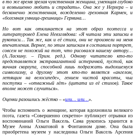
в то же время зрелая чувственная женщина, умеющая глубоко
и возвышенно любить и страдать». Она же у Нерлера – и
бесконечно женственная, вожделенно греховная Кармен, и
«богемная умница-грешница» Гермина…
Но вот как откликается на этот образ поэтесса и
литературовед Елена Невзглядова: «Я читала эти записки в
рукописи… Так же, как и её стихи, они не произвели на меня
впечатления. Вернее, по этим запискам я составила портрет,
совсем не похожий на тот, что рисовался нашему автору…
(А. Ласкину. – Прим. ред.). Одному читателю кто-то
представляется экстравагантной истеричкой, пустой, как
яичная скорлупа, способной лишь подражать выдохшемуся
символизму, а другому этот кто-то является «ангелом,
летящим на велосипеде», гением чистой красоты, чьи
поступки – «отважный лёт» (цитата из её стихов). Такое
вполне может случиться».
Оценки разошлись жёстко – «
или… или…
».
Чтобы вспомнить о женщине, которая вдохновила великого
поэта, газета «Совершенно секретно» публикует отрывки из
воспоминаний Ольги Ваксель. Сама рукопись хранится в
Музее Анны Ахматовой в Фонтанном доме. Она была
приобретена музеем у наследника Ольги Ваксель Арсения