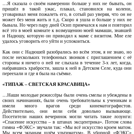
…Я сказала о своём намерении больше у них не бывать, он
пришёл в такой ужас, плакал, становился на колени,
уговаривал меня пожалеть его, в сотый раз уверяя, что он не
может без меня жить и т. д. Скоро я ушла и больше у них не
бывала. Но через пару дней Осип примчался к нам и повторил
всё это в моей комнате к возмущению моей мамаши, знавшей
и Надюшу, которую он приводил к маме с визитом. Мне еле
удалось уговорить его уйти и успокоиться.
Как они с Надюшей разобрались во всём этом, я не знаю, но
после нескольких телефонных звонков с приглашением с её
стороны я ничего о ней не слыхала в течение 3-х лет, когда,
набравшись храбрости, зашла к ней в Детском Селе, куда они
переехали и где я была на съёмке.
«ТИПАЖ – СВЕТСКАЯ КРАСАВИЦА»
…Наши молодые режиссёры были очень смелы и убеждены в
своих начинаниях, были очень требовательны к ученикам и
имели много врагов среди кинематографистов.
Действительно, они вели себя довольно вызывающе.
Посетители наших вечеринок могли читать такие лозунги:
«Спасение искусства – в штанах эксцентрика». Потом слова
гимна «ФЭКС» звучали так: «Мы всё искусство кроем матом.
Мы всем экранам шлём ультиматум». В уборной «ФЭКС»