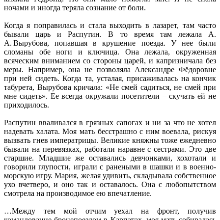
ночами и иногда теряла сознание от боли.
Когда я поправилась и стала выходить в лазарет, там часто
бывали царь и Распутин. В то время там лежала А.
А. Вырубова, попавшая в крушение поезда. У нее были
сломаны обе ноги и ключица. Она лежала, окруженная
всяческим вниманием со стороны царей, и капризничала без
меры. Например, она не позволяла Александре Фёдоровне
при ней сидеть. Когда та, усталая, присаживалась на кончик
табурета, Вырубова кричала: «Не смей садиться, не смей при
мне сидеть». Ее всегда окружали посетители – скучать ей не
приходилось.
Распутин вваливался в грязных сапогах и ни за что не хотел
надевать халата. Моя мать бесстрашно с ним воевала, рискуя
вызвать гнев императрицы. Великие княжны тоже ежедневно
бывали на перевязках, работали наравне с сестрами. Это две
старшие. Младшие же оставались девчонками, хохотали и
говорили глупости, играли с ранеными в шашки и в военно-
морскую игру. Мария, желая удивить, складывала собственное
ухо вчетверо, и оно так и оставалось. Она с любопытством
смотрела на производимое ею впечатление.
…Между тем мой отчим уехал на фронт, получив
командование бронепоездом в Карпатах, моя мать собиралась