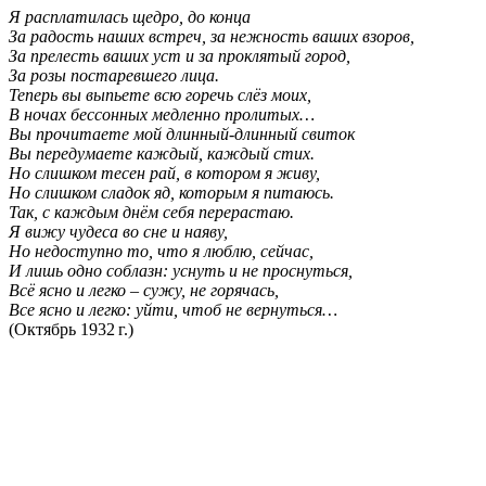
Я расплатилась щедро, до конца
За радость наших встреч, за нежность ваших взоров,
За прелесть ваших уст и за проклятый город,
За розы постаревшего лица.
Теперь вы выпьете всю горечь слёз моих,
В ночах бессонных медленно пролитых…
Вы прочитаете мой длинный-длинный свиток
Вы передумаете каждый, каждый стих.
Но слишком тесен рай, в котором я живу,
Но слишком сладок яд, которым я питаюсь.
Так, с каждым днём себя перерастаю.
Я вижу чудеса во сне и наяву,
Но недоступно то, что я люблю, сейчас,
И лишь одно соблазн: уснуть и не проснуться,
Всё ясно и легко – сужу, не горячась,
Все ясно и легко: уйти, чтоб не вернуться…
(Октябрь 1932 г.)