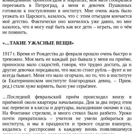
переезжать в Петроград, а меня и девочек Пушкиных
готовили к поступлению в институт. Мне очень жаль было
уезжать из Царского, казалось, что с этим отъездом кончается
моё детство. Фактически оно кончилось уже давно, но мне
казалось, что я могу ещё быть как все дети – играть, ни о чём
не помнить.
«…ТАКИЕ УЖАСНЫЕ ВЕЩИ»
1917 г. Время от Рождества до февраля прошло очень быстро и
тревожно. Моя мать не каждый раз бывала у меня на приёме,
приносила мало сладостей, говоря, что трудно достать, да и
другие девочки передавали, что масло стоит рубль – фунт и не
всегда бывает. Меня это мало огорчало, но то, что в институте
(в Екатерининском институте благородных девиц. – Прим.
ред.) стали хуже кормить, было уже серьёзнее.
…Последний февральский приём происходил внизу в
приёмной около квартиры начальницы. Дня за два перед этим
нас перевели в классы и дортуары, выходившие окнами в сад.
На Фонтанке стреляли, и много стекол было разбито. Уроки
почти прекратились – учителя не умели добираться до
института, и мы в праздности и тревоге сидели взаперти,
кидались с расспросами к каждому вновь появлявшемуся