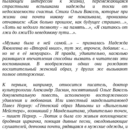
пылающей интересом к жизни), перемежающаяся
страстными вспышками надежды и тоски от
недосягаемости счастья. Стихи Ольги Ваксель, которые при
жизни она почти никому не показывала, пронизаны
отчаянием: «Как больно прошлое, как будущее страшно…»,
«Хоть на недолго темноту – на память…», «Я скитаюсь от
лжи до лжи/По неведомому пути…».
«Музыка была в ней самой…» – призналась Надежда
Яковлевна во «Второй книге», тут же, впрочем, добавив: «…
но не в её мемуарах». И правда, удивительно, насколько
разнящиеся впечатления способны вызвать в читателях эти
воспоминания. В воображении одних они рождают
восхитительный женский образ, у других же вызывают
полное отторжение.
К первым, например, относится писатель, доктор
культурологии Александр Ласкин, посвятивший Ольге Ваксель
документальную повесть, исполненную восторженного
удивления и любования. Или известный мандельштамовед
Павел Нерлер: «Гётевский образ Миньоны из «Вильгельма
Мейстера», возникший у Мандельштама, удивительно точен,
– пишет Нерлер. – Лютик и была его живым воплощением:
бродячая циркачка, поющая дивные песни, околдовывающие
слушателей, девчонка почти, рядящаяся в мужские одежды, и