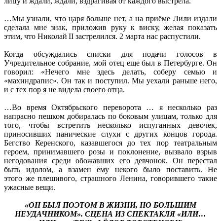
лицу и ждали, ждали, вздрагивая от каждого выстрела.
…Мы узнали, что царя больше нет, а на приёме Лили издали
сделала мне знак, приложив руку к виску, желая показать
этим, что Николай II застрелился. 2 марта нас распустили.
Когда обсуждались списки для подачи голосов в
Учредительное собрание, мой отец еще был в Петербурге. Он
говорил: «Нечего мне здесь делать, соберу семью и
«махиндрапис». Он так и поступил. Мы уехали раньше него,
и с тех пор я не видела своего отца.
…Во время Октябрьского переворота … я несколько раз
напрасно пешком добиралась по боковым улицам, только для
того, чтобы встретить несколько испуганных девочек,
приносивших панические слухи с других концов города.
Бегство Керенского, казавшегося до тех пор театральным
героем, принимавшего розы и поклонение, вызвало взрыв
негодования среди обожавших его девчонок. Он перестал
быть идолом, а взамен ему некого было поставить. Не
этого же плешивого, страшного Ленина, говорившего такие
ужасные вещи.
«ОН БЫЛ ПОЭТОМ В ЖИЗНИ, НО БОЛЬШИМ
НЕУДАЧНИКОМ». СЦЕНА ИЗ СПЕКТАКЛЯ «ИЛИ…