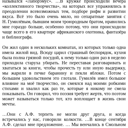
назывался «Лаборэмус». …В кружке происходили вечера
«коллективного творчества», на которых все упражнялись в
преодолении всевозможных тем, подборе рифм и развитии
вкуса. Всё это было очень мило, но сепаратные занятия с
Н. Гумилёвым, бывшим моим троюродным братом, нравились
мне гораздо больше, особенно потому, что они происходили
чаще всего в его квартире африканского охотника, фантазёра
и библиографа.
Он жил один в нескольких комнатах, из которых только одна
имела жилой вид. Всюду царил страшный беспорядок, кухня
была полна грязной посудой, к нему только один раз в неделю
приходила старуха убирать. Не переставая разговаривать и
хвататься за книги, чтобы прочесть ту или иную выдержку,
мы жарили в печке баранину и пекли яблоки. Потом с
большим удовольствием это глотали. Гумилёв имел большое
влияние на моё творчество, он смеялся над моими робкими
стихами и хвалил как раз те, которые я никому не смела
показывать. Он говорил, что поэзия требует жертв, что поэтом
может называться только тот, кто воплощает в жизнь свои
мечты.
…Они с А.Ф. терпеть не могли друг друга, и когда
встречались у нас, говорили колкости. …В конце сентября
А.Ф. сделал мне предложение. … Мы венчались в Смольном