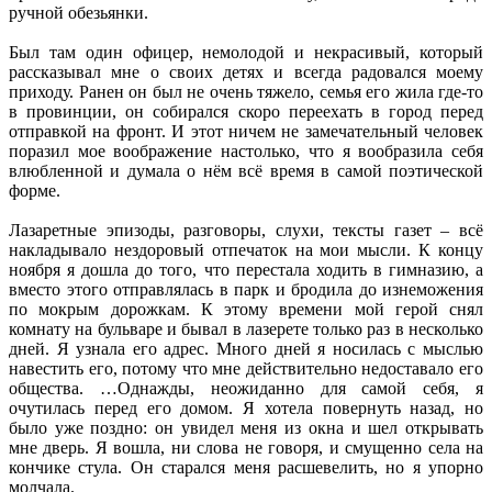
ручной обезьянки.
Был там один офицер, немолодой и некрасивый, который
рассказывал мне о своих детях и всегда радовался моему
приходу. Ранен он был не очень тяжело, семья его жила где-то
в провинции, он собирался скоро переехать в город перед
отправкой на фронт. И этот ничем не замечательный человек
поразил мое воображение настолько, что я вообразила себя
влюбленной и думала о нём всё время в самой поэтической
форме.
Лазаретные эпизоды, разговоры, слухи, тексты газет – всё
накладывало нездоровый отпечаток на мои мысли. К концу
ноября я дошла до того, что перестала ходить в гимназию, а
вместо этого отправлялась в парк и бродила до изнеможения
по мокрым дорожкам. К этому времени мой герой снял
комнату на бульваре и бывал в лазерете только раз в несколько
дней. Я узнала его адрес. Много дней я носилась с мыслью
навестить его, потому что мне действительно недоставало его
общества. …Однажды, неожиданно для самой себя, я
очутилась перед его домом. Я хотела повернуть назад, но
было уже поздно: он увидел меня из окна и шел открывать
мне дверь. Я вошла, ни слова не говоря, и смущенно села на
кончике стула. Он старался меня расшевелить, но я упорно
молчала.