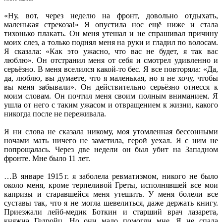
«Ну, вот, через неделю на фронт, довольно отдыхать,
маленькая стрекоза!» Я опустила нос ещё ниже и стала
тихонько плакать. Он меня утешал и не спрашивал причину
моих слез, а только поднял меня на руки и гладил по волосам.
Я сказала: «Как это ужасно, что вас не будет, я так вас
люблю». Он отстранил меня от себя и смотрел удивленно и
серьёзно. В меня вселился какой-то бес. Я все повторяла: «Да,
да, люблю, вы думаете, что я маленькая, но я не хочу, чтобы
вы меня забывали». Он действительно серьёзно отнесся к
моим словам. Он почтил меня своим полным вниманием. Я
ушла от него с таким ужасом и отвращением к жизни, какого
никогда после не переживала.
Я ни слова не сказала никому, моя утомленная бессонными
ночами мать ничего не заметила, герой уехал. Я с ним не
попрощалась. Через две недели он был убит на Западном
фронте. Мне было 11 лет.
…В январе 1915 г. я заболела ревматизмом, никого не было
около меня, кроме терпеливой Греты, исполнявшей все мои
капризы и старавшейся меня утешить. У меня болели все
суставы так, что я не могла шевелиться, даже держать книгу.
Приезжали лейб-медик Боткин и старший врач лазарета,
княжна Гедройц. Но они мало помогли мне. Я не спала