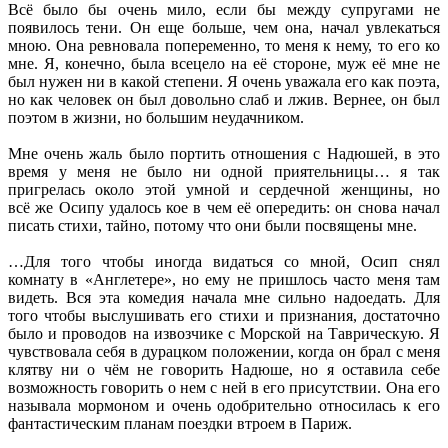
Всё было бы очень мило, если бы между супругами не
появилось тени. Он еще больше, чем она, начал увлекаться
мною. Она ревновала попеременно, то меня к нему, то его ко
мне. Я, конечно, была всецело на её стороне, муж её мне не
был нужен ни в какой степени. Я очень уважала его как поэта,
но как человек он был довольно слаб и лжив. Вернее, он был
поэтом в жизни, но большим неудачником.
Мне очень жаль было портить отношения с Надюшей, в это
время у меня не было ни одной приятельницы… я так
пригрелась около этой умной и сердечной женщины, но
всё же Осипу удалось кое в чем её опередить: он снова начал
писать стихи, тайно, потому что они были посвящены мне.
…Для того чтобы иногда видаться со мной, Осип снял
комнату в «Англетере», но ему не пришлось часто меня там
видеть. Вся эта комедия начала мне сильно надоедать. Для
того чтобы выслушивать его стихи и признания, достаточно
было и проводов на извозчике с Морской на Таврическую. Я
чувствовала себя в дурацком положении, когда он брал с меня
клятву ни о чём не говорить Надюше, но я оставила себе
возможность говорить о нем с ней в его присутствии. Она его
называла мормоном и очень одобрительно относилась к его
фантастическим планам поездки втроем в Париж.