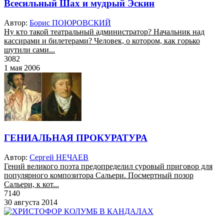
Всесильный Шах и мудрый Эскин
Автор:
Борис ПОЮРОВСКИЙ
Ну кто такой театральный администратор? Начальник над
кассирами и билетерами? Человек, о котором, как горько
шутили сами...
3082
1 мая 2006
ГЕНИАЛЬНАЯ ПРОКУРАТУРА
Автор:
Сергей НЕЧАЕВ
Гений великого поэта предопределил суровый приговор для
популярного композитора Сальери. Посмертный позор
Сальери, к кот...
7140
30 августа 2014