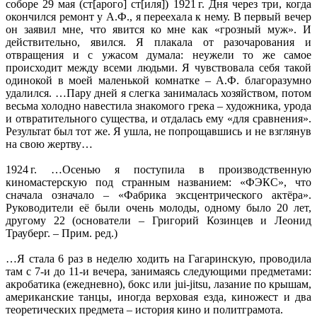
соборе 29 мая (ст[арого] ст[иля]) 1921 г. Дня через три, когда
окончился ремонт у А.Ф., я переехала к нему. В первый вечер
он заявил мне, что явится ко мне как «грозный муж». И
действительно, явился. Я плакала от разочарования и
отвращения и с ужасом думала: неужели то же самое
происходит между всеми людьми. Я чувствовала себя такой
одинокой в моей маленькой комнатке – А.Ф. благоразумно
удалился. …Пару дней я слегка занималась хозяйством, потом
весьма холодно навестила знакомого грека – художника, урода
и отвратительного существа, и отдалась ему «для сравнения».
Результат был тот же. Я ушла, не попрощавшись и не взглянув
на свою жертву…
1924 г. …Осенью я поступила в производственную
киномастерскую под странным названием: «ФЭКС», что
сначала означало – «Фабрика эксцентрического актёра».
Руководители её были очень молоды, одному было 20 лет,
другому 22 (основатели – Григорий Козинцев и Леонид
Трауберг. – Прим. ред.)
…Я стала 6 раз в неделю ходить на Гагаринскую, проводила
там с 7-и до 11-и вечера, занимаясь следующими предметами:
акробатика (ежедневно), бокс или jui-jitsu, лазание по крышам,
американские танцы, иногда верховая езда, киножест и два
теоретических предмета – история кино и политграмота.