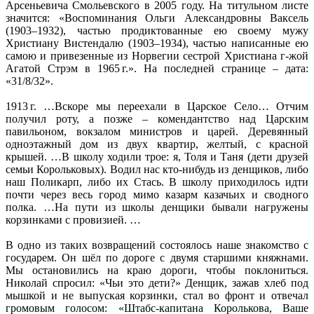
Арсеньевича Смольевского в 2005 году. На титульном листе
значится: «Воспоминания Ольги Александровны Ваксель
(1903–1932), частью продиктованные ею своему мужу
Христиану Вистендалю (1903–1934), частью написанные ею
самою и привезенные из Норвегии сестрой Христиана г-жой
Агатой Стрэм в 1965 г.». На последней странице – дата:
«31/8/32».
1913 г. …Вскоре мы переехали в Царское Село… Отчим
получил роту, а позже – комендантство над Царским
павильоном, вокзалом министров и царей. Деревянный
одноэтажный дом из двух квартир, желтый, с красной
крышей. …В школу ходили трое: я, Толя и Таня (дети друзей
семьи Корольковых). Водил нас кто-нибудь из денщиков, либо
наш Поликарп, либо их Стась. В школу приходилось идти
почти через весь город мимо казарм казачьих и сводного
полка. …На пути из школы денщики бывали нагружены
корзинками с провизией. …
В одно из таких возвращений состоялось наше знакомство с
государем. Он шёл по дороге с двумя старшими княжнами.
Мы остановились на краю дороги, чтобы поклониться.
Николай спросил: «Чьи это дети?» Денщик, зажав хлеб под
мышкой и не выпуская корзинки, стал во фронт и отвечал
громовым голосом: «Штабс-капитана Королькова, Ваше