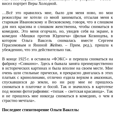
висел портрет Веры Холодной.
…Всё это нравилось мне, было для меня ново, но мои
режиссёры не хотели со мной заниматься, отсылая меня к
старикам Ивановскому и Весковскому, говоря, что я слишком
для них красива и слишком женственна, чтобы сниматься в
комедиях. Это меня огорчало, но, увидев себя на экране, в
комедии «Мишки против Юденича» (фильм Козинцева, в
котором Ольга Ваксель снималась вместе Сергеем
Герасимовым и Яниной Жеймо. – Прим. ред.), пришла к
убеждению, что это действительно так.
В конце 1925 г. я оставила «ФЭКС» и перешла сниматься на
фабрику «Совкино». Здесь я бывала занята преимущественно
в исторических картинах и была вполне на своем месте. Мне
очень шли стильные прически, я прекрасно двигалась в этих
платьях с кринолинами, отлично ездила верхом в амазонках,
спускавшихся до земли, но ни разу мне не пришлось
сниматься в платочке и босой. Так и значилось в картотеке
под моими фотографиями: «типаж – светская красавица». Так
и не пришлось мне никогда сниматься в комедиях, о чем я
страстно мечтала».
Последнее стихотворение Ольги Ваксель: