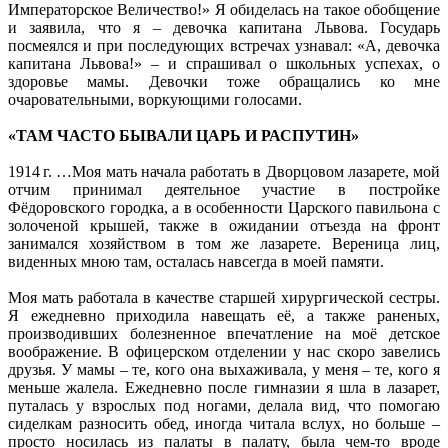
Императорское Величество!» Я обиделась на такое обобщение
и заявила, что я – девочка капитана Львова. Государь
посмеялся и при последующих встречах узнавал: «А, девочка
капитана Львова!» – и спрашивал о школьных успехах, о
здоровье мамы. Девочки тоже обращались ко мне
очаровательными, воркующими голосами.
«ТАМ ЧАСТО БЫВАЛИ ЦАРЬ И РАСПУТИН»
1914 г. …Моя мать начала работать в Дворцовом лазарете, мой
отчим принимал деятельное участие в постройке
Фёдоровского городка, а в особенности Царского павильона с
золоченой крышей, также в ожидании отъезда на фронт
занимался хозяйством в том же лазарете. Вереница лиц,
виденных мною там, осталась навсегда в моей памяти.
Моя мать работала в качестве старшей хирургической сестры.
Я ежедневно приходила навещать её, а также раненых,
производивших болезненное впечатление на моё детское
воображение. В офицерском отделении у нас скоро завелись
друзья. У мамы – те, кого она выхаживала, у меня – те, кого я
меньше жалела. Ежедневно после гимназии я шла в лазарет,
путалась у взрослых под ногами, делала вид, что помогаю
сиделкам разносить обед, иногда читала вслух, но больше –
просто носилась из палаты в палату, была чем-то вроде