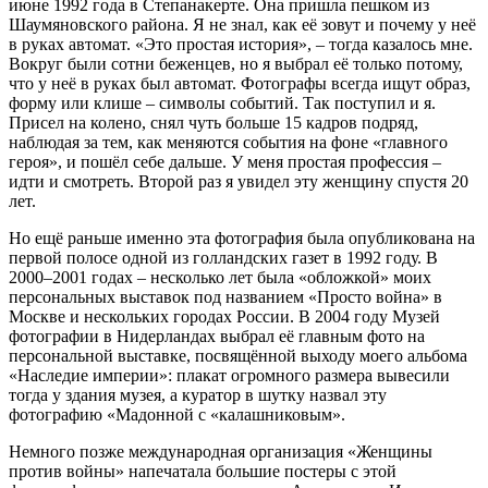
июне 1992 года в Степанакерте. Она пришла пешком из
Шаумяновского района. Я не знал, как её зовут и почему у неё
в руках автомат. «Это простая история», – тогда казалось мне.
Вокруг были сотни беженцев, но я выбрал её только потому,
что у неё в руках был автомат. Фотографы всегда ищут образ,
форму или клише – символы событий. Так поступил и я.
Присел на колено, снял чуть больше 15 кадров подряд,
наблюдая за тем, как меняются события на фоне «главного
героя», и пошёл себе дальше. У меня простая профессия –
идти и смотреть. Второй раз я увидел эту женщину спустя 20
лет.
Но ещё раньше именно эта фотография была опубликована на
первой полосе одной из голландских газет в 1992 году. В
2000–2001 годах – несколько лет была «обложкой» моих
персональных выставок под названием «Просто война» в
Москве и нескольких городах России. В 2004 году Музей
фотографии в Нидерландах выбрал её главным фото на
персональной выставке, посвящённой выходу моего альбома
«Наследие империи»: плакат огромного размера вывесили
тогда у здания музея, а куратор в шутку назвал эту
фотографию «Мадонной с «калашниковым».
Немного позже международная организация «Женщины
против войны» напечатала большие постеры с этой