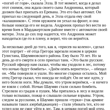
«погиб от горя», сказала Элла. В тот момент, когда я делал
этот снимок, она ждала своего сына Андроника, который
должен был приехать из Еревана. Это его был автомат. Он
приехал на следующий день, и Элла отдала ему свой
«калашников». С этим оружием он уехал на фронт, и она
больше никогда его не видела. Андроник пропал без вести во
время боев в Мардакертском районе вместе с автоматом своей
матери. Элла до сих пор надеется, что Андроник может
находиться где-то в плену, и верит, что он вернётся.
За несколько дней до того, как я, «присев на колено», сделал
этот портрет – её отца Грегора зарезали ножом в церкви
Гулистана, Шаумяновского района. Ему было 70 лет. Но за
день до его смерти в село приехал танк. «Это были русские.
Русский офицер нам сказал, чтобы мы уходили в лес, потому
что ночью будут бомбить». «Днём опять вернетесь», – обещал
он. «Мы поверили и ушли. Но многие старики остались. Мой
отец Грегор сказал, что никуда не пойдёт. Он не мог идти, у
него болели ноги. Мы думали, что утром вернёмся, – и ничего
не взяли с собой. Ночью Шаумян стали сильно бомбить.
Стреляли из градов и пушек. Мы прятались в лесу и видели
только вспышки, пожар и слышали сильные взрывы. Утром,
следом за русскими, в Шаумян пришли «турки» (так армяне
называли таких азербайджанцев) – стали убивать тех, кто не
успел или не смог уйти в лес. Там, в церкви погиб мой отец.