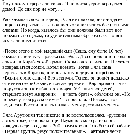
Ему ножом перерезали горло. Я не могла утром вернуться
домой. До сих пор не могу…»
Рассказывая свою историю, Элла не плакала, но иногда её
широко открытые глаза полностью заполнялись бесцветными
слезами. Но когда, казалось бы, они должны были вот-вот
побежать по щекам, то удивительным образом слезы опять
исчезали внутри глаз.
«После этого и мой младший сын (Саша, ему было 16 лет)
сбежал на войну», – рассказала Элла. Два с половиной года он
служил в Карабахской армии. Скрывался от матери. Не хотел
возвращаться домой. Хотел воевать. Тогда Элла сама
вернулась в Карабах, пришла к командиру и потребовала:
«Верните мне сына»! Его вернули. Теперь он живёт недалеко
от неё на озере Севан, в той же деревне – Карчарпьюр – что
по-русски значит «близко к воде». У Саши трое детей,
старшего зовут Андроник – «в честь брата», объяснил он. «Но
почему у тебя русское имя»? – спросил я. «Потому, что я
родился в России, и мать назвала меня русским именем».
Элла Арутюнян так никогда и не воспользовалась «русским
автоматом», но в больнице Шаумяновского района она
каждую неделю сдавала 200 грамм крови. Это была её работа:
«Первая группа, резус положительный», – автоматически