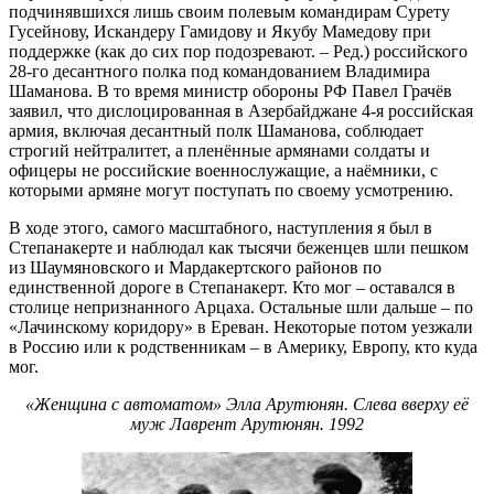
подчинявшихся лишь своим полевым командирам Сурету
Гусейнову, Искандеру Гамидову и Якубу Мамедову при
поддержке (как до сих пор подозревают. – Ред.) российского
28-го десантного полка под командованием Владимира
Шаманова. В то время министр обороны РФ Павел Грачёв
заявил, что дислоцированная в Азербайджане 4-я российская
армия, включая десантный полк Шаманова, соблюдает
строгий нейтралитет, а пленённые армянами солдаты и
офицеры не российские военнослужащие, а наёмники, с
которыми армяне могут поступать по своему усмотрению.
В ходе этого, самого масштабного, наступления я был в
Степанакерте и наблюдал как тысячи беженцев шли пешком
из Шаумяновского и Мардакертского районов по
единственной дороге в Степанакерт. Кто мог – оставался в
столице непризнанного Арцаха. Остальные шли дальше – по
«Лачинскому коридору» в Ереван. Некоторые потом уезжали
в Россию или к родственникам – в Америку, Европу, кто куда
мог.
«Женщина с автоматом» Элла Арутюнян. Слева вверху её
муж Лаврент Арутюнян. 1992