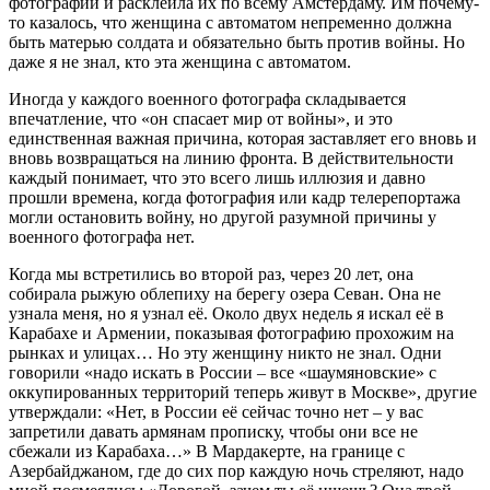
фотографии и расклеила их по всему Амстердаму. Им почему-
то казалось, что женщина с автоматом непременно должна
быть матерью солдата и обязательно быть против войны. Но
даже я не знал, кто эта женщина с автоматом.
Иногда у каждого военного фотографа складывается
впечатление, что «он спасает мир от войны», и это
единственная важная причина, которая заставляет его вновь и
вновь возвращаться на линию фронта. В действительности
каждый понимает, что это всего лишь иллюзия и давно
прошли времена, когда фотография или кадр телерепортажа
могли остановить войну, но другой разумной причины у
военного фотографа нет.
Когда мы встретились во второй раз, через 20 лет, она
собирала рыжую облепиху на берегу озера Севан. Она не
узнала меня, но я узнал её. Около двух недель я искал её в
Карабахе и Армении, показывая фотографию прохожим на
рынках и улицах… Но эту женщину никто не знал. Одни
говорили «надо искать в России – все «шаумяновские» с
оккупированных территорий теперь живут в Москве», другие
утверждали: «Нет, в России её сейчас точно нет – у вас
запретили давать армянам прописку, чтобы они все не
сбежали из Карабаха…» В Мардакерте, на границе с
Азербайджаном, где до сих пор каждую ночь стреляют, надо