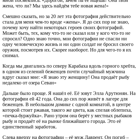
мной посмеялись: «Дорогой, зачем ты её ищешь? Она твой
жена, что ли? Мы здесь найдём тебе новая жена!»
Смешно сказать, но за 20 лет эта фотография действительно
стала для меня чем-то вроде «жены». Я до сих пор не знаю,
почему хочу найти некоторых героев своих фотографий.
Может быть, тех, кому что-то не сказал или у кого что-то не
спросил? Одно знаю точно, мои фотографии не спасли ни
одну человеческую жизнь и ни один солдат не бросил своего
оружия, посмотрев их. Скорее наоборот. Но для чего-то я их
снимал.
Когда мы двигались по северу Карабаха вдоль горного хребта,
в одном из селений беженцев почти случайный мужчина
вдруг сказал мне: «Я знаю эту женщину! Она продаёт рыбу
недалеко от озера Севан»
Дальше было проще. Я нашёл её. Её зовут Элла Арутюнян. На
фотографии ей 42 года. Она до сих пор живёт в лагере для
беженцев. В небольшом домике с одной комнатой, в центре
которой стоит ржавая, такого же цвета, как спелая облепиха,
«печка-буржуйка». Рано утром она берёт у местных рыбаков
рыбу и продаёт её на рынке ближайшего города. Это её
единственный заработок.
Слева вверху на фотографии – её муж Лаврент. Он погиб –