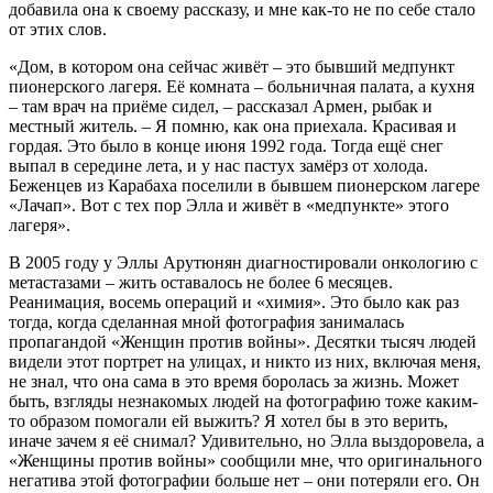
добавила она к своему рассказу, и мне как-то не по себе стало
от этих слов.
«Дом, в котором она сейчас живёт – это бывший медпункт
пионерского лагеря. Её комната – больничная палата, а кухня
– там врач на приёме сидел, – рассказал Армен, рыбак и
местный житель. – Я помню, как она приехала. Красивая и
гордая. Это было в конце июня 1992 года. Тогда ещё снег
выпал в середине лета, и у нас пастух замёрз от холода.
Беженцев из Карабаха поселили в бывшем пионерском лагере
«Лачап». Вот с тех пор Элла и живёт в «медпункте» этого
лагеря».
В 2005 году у Эллы Арутюнян диагностировали онкологию с
метастазами – жить оставалось не более 6 месяцев.
Реанимация, восемь операций и «химия». Это было как раз
тогда, когда сделанная мной фотография занималась
пропагандой «Женщин против войны». Десятки тысяч людей
видели этот портрет на улицах, и никто из них, включая меня,
не знал, что она сама в это время боролась за жизнь. Может
быть, взгляды незнакомых людей на фотографию тоже каким-
то образом помогали ей выжить? Я хотел бы в это верить,
иначе зачем я её снимал? Удивительно, но Элла выздоровела, а
«Женщины против войны» сообщили мне, что оригинального
негатива этой фотографии больше нет – они потеряли его. Он