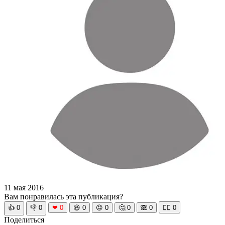
11 мая 2016
Вам понравилась эта публикация?
👍
0
👎
0
❤
0
😆
0
😡
0
🤔
0
🙈
0
🧘‍♀️
0
Поделиться