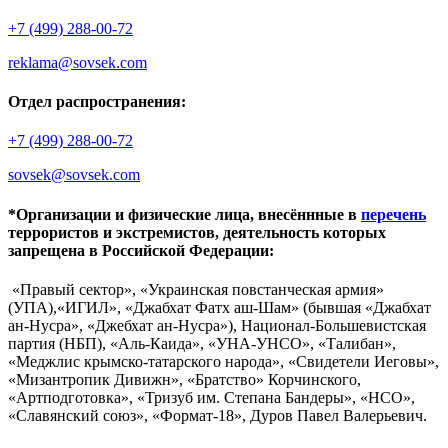
+7 (499) 288-00-72
reklama@sovsek.com
Отдел распространения:
+7 (499) 288-00-72
sovsek@sovsek.com
*Организации и физические лица, внесённные в
перечень
террористов и экстремистов, деятельность которых
запрещена в Российской Федерации:
«Правый сектор», «Украинская повстанческая армия»
(УПА),«ИГИЛ», «Джабхат Фатх аш-Шам» (бывшая «Джабхат
ан-Нусра», «Джебхат ан-Нусра»), Национал-Большевистская
партия (НБП), «Аль-Каида», «УНА-УНСО», «Талибан»,
«Меджлис крымско-татарского народа», «Свидетели Иеговы»,
«Мизантропик Дивижн», «Братство» Корчинского,
«Артподготовка», «Тризуб им. Степана Бандеры», «НСО»,
«Славянский союз», «Формат-18», Дуров Павел Валерьевич.