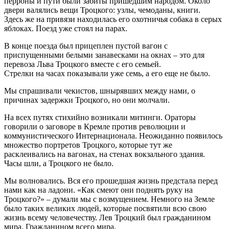
перроны и пути были забиты пришедшим народом. Около
двери валялись вещи Троцкого: узлы, чемоданы, книги.
Здесь же на привязи находилась его охотничья собака в серых
яблоках. Поезд уже стоял на парах.
В конце поезда был прицеплен пустой вагон с
приспущенными белыми занавесками на окнах – это для
перевоза Льва Троцкого вместе с его семьей.
Стрелки на часах показывали уже семь, а его еще не было.
Мы спрашивали чекистов, шнырявших между нами, о
причинах задержки Троцкого, но они молчали.
На всех путях стихийно возникали митинги. Ораторы
говорили о заговоре в Кремле против революции и
коммунистического Интернационала. Неожиданно появилось
множество портретов Троцкого, которые тут же
расклеивались на вагонах, на стенах вокзального здания.
Часы шли, а Троцкого не было.
Мы волновались. Вся его прошедшая жизнь предстала перед
нами как на ладони. «Как смеют они поднять руку на
Троцкого?» – думали мы с возмущением. Немного на Земле
было таких великих людей, которые посвятили всю свою
жизнь всему человечеству. Лев Троцкий был гражданином
мира. Гражданином всего мира.