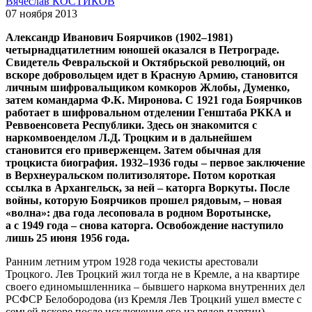
Вячеслав КОСТИКОВ
07 ноября 2013
Александр Иванович Боярчиков (1902–1981)
четырнадцатилетним юношей оказался в Петрограде.
Свидетель Февральской и Октябрьской революций, он
вскоре добровольцем идет в Красную Армию, становится
личным шифровальщиком комкоров Жлобы, Думенко,
затем командарма Ф.К. Миронова. С 1921 года Боярчиков
работает в шифровальном отделении Генштаба РККА и
Реввоенсовета Республики. Здесь он знакомится с
наркомвоенделом Л.Д. Троцким и в дальнейшем
становится его приверженцем. Затем обычная для
троцкиста биография. 1932–1936 годы – первое заключение
в Верхнеуральском политизоляторе. Потом короткая
ссылка в Архангельск, за ней – каторга Воркуты. После
войны, которую Боярчиков прошел рядовым, – новая
«волна»: два года лесоповала в родном Воротынске,
а с 1949 года – снова каторга. Освобождение наступило
лишь 25 июня 1956 года.
Ранним летним утром 1928 года чекисты арестовали
Троцкого. Лев Троцкий жил тогда не в Кремле, а на квартире
своего единомышленника – бывшего наркома внутренних дел
РСФСР Белобородова (из Кремля Лев Троцкий ушел вместе с
семьей вскоре после исключения его из рядов партии).