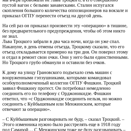
пустой вагон с белыми занавесками. Сталин испугался
скопления большого количества оппозиционеров на вокзале и
приказал ОГПУ перенести отъезд на другой день.
На сей раз он приказал произвести эту «операцию» в тишине,
без предварительного предупреждения, чтобы об этом никто
не знал.
Льва Троцкого забрали в два часа ночи, когда он уже спал.
Накануне, в день отмены отъезда, Троцкому сказали, что его
отъезд откладывается примерно на три дня. Он поверил этому
и отдал в ремонт свои очки. Они у него были единственными.
Но Троцкого грубо обманули и оставили без очков.
К дому на улицу Грановского подъехало семь машин с
вооруженными гэпэушниками, которыми командовал
особоуполномоченный коллегии ОГПУ Фишкин. Троцкий
заявил Фишкину протест. Он потребовал немедленно
соединить его по телефону с Орджоникидзе. Фишкин
ответил, что «с Орджоникидзе соединить нельзя, но можно
соединить с Куйбышевым или Менжинским, которые
отвечают за операцию».
– С Куйбышевым разговаривать не буду, – сказал Троцкий. –
Этого изменника нужно было расстрелять еще в 1918 году
под Самарой… С Менжинским тоже не буду разговаривать –