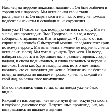
Наконец на перроне показался машинист. Он был озабочен и
торопился к паровозу. Мы остановили его и стали
расспрашивать. Он вырывался и молчал. К нему на помощь
подбежали чекисты и освободили из окружения.
Было уже 11 часов вечера, поезд дал сигнал к отходу. Мы не
знали, что происходит. Льва Троцкого не было, а поезд
собирался отправляться. Кто-то крикнул: «Троцкого от нас
спрятали в вагоне!» С быстротой молнии передался этот крик
по всему перрону. Мы вцепились в железные поручни, силясь
остановить поезд. Мы хотели увидеть Троцкого. Но поезд
набирал скорость и отбрасывал нас в разные стороны. Люди
падали, и снова поднимались, и снова хватались за поручни
вагонов. Поезд как будто замедлял ход, но это нам только
казалось, что он замедляет движение. Многие из нас бежали
вслед за поездом по шпалам и громко кричали, каждый на
свой лад, выражая свое возмущение
Мы остановились лишь тогда, когда поезда уже не было
видно.
Каждый из нас ощущал невыносимую физическую усталость
и глубокое душевное горе. Потрясенные происшедшим, мы
возвращались по шпалам к зданию