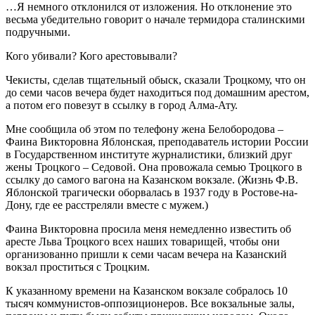
…Я немного отклонился от изложения. Но отклонение это
весьма убедительно говорит о начале термидора сталинскими
подручными.
Кого убивали? Кого арестовывали?
Чекисты, сделав тщательный обыск, сказали Троцкому, что он
до семи часов вечера будет находиться под домашним арестом,
а потом его повезут в ссылку в город Алма-Ату.
Мне сообщила об этом по телефону жена Белобородова –
Фаина Викторовна Яблонская, преподаватель истории России
в Государственном институте журналистики, близкий друг
жены Троцкого – Седовой. Она провожала семью Троцкого в
ссылку до самого вагона на Казанском вокзале. (Жизнь Ф.В.
Яблонской трагически оборвалась в 1937 году в Ростове-на-
Дону, где ее расстреляли вместе с мужем.)
Фаина Викторовна просила меня немедленно известить об
аресте Льва Троцкого всех наших товарищей, чтобы они
организованно пришли к семи часам вечера на Казанский
вокзал проститься с Троцким.
К указанному времени на Казанском вокзале собралось 10
тысяч коммунистов-оппозиционеров. Все вокзальные залы,