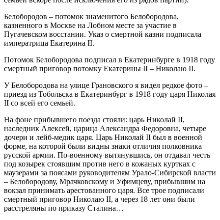
Белобородов – потомок знаменитого Белобородова,
казненного в Москве на Лобном месте за участие в
Пугачевском восстании. Указ о смертной казни подписала
императрица Екатерина II.
Потомок Белобородова подписал в Екатеринбурге в 1918 году
смертный приговор потомку Екатерины II – Николаю II.
У Белобородова на улице Грановского я видел редкое фото –
приезд из Тобольска в Екатеринбург в 1918 году царя Николая
II со всей его семьей.
На фоне прибывшего поезда стояли: царь Николай II,
наследник Алексей, царица Александра Федоровна, четыре
дочери и лейб-медик царя. Царь Николай II был в военной
форме, на которой были видны знаки отличия полковника
русской армии. По-военному вытянувшись, он отдавал честь
под козырек стоявшим против него в кожаных куртках с
маузерами за поясами руководителям Урало-Сибирской власти
– Белобородову, Мрачковскому и Уфимцеву, прибывшим на
вокзал принимать арестованного царя. Все трое подписали
смертный приговор Николаю II, а через 18 лет они были
расстреляны по приказу Сталина…