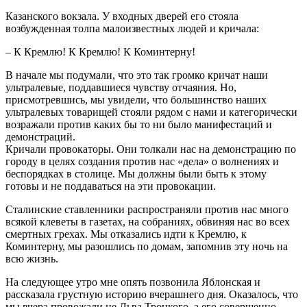
Казанского вокзала. У входных дверей его стояла
возбужденная толпа малоизвестных людей и кричала:
– К Кремлю! К Кремлю! К Коминтерну!
В начале мы подумали, что это так громко кричат наши
ультралевые, поддавшиеся чувству отчаяния. Но,
присмотревшись, мы увидели, что большинство наших
ультралевых товарищей стояли рядом с нами и категорически
возражали против каких бы то ни было манифестаций и
демонстраций.
Кричали провокаторы. Они толкали нас на демонстрацию по
городу в целях создания против нас «дела» о волнениях и
беспорядках в столице. Мы должны были быть к этому
готовы и не поддаваться на эти провокации.
Сталинские ставленники распространяли против нас много
всякой клеветы в газетах, на собраниях, обвиняя нас во всех
смертных грехах. Мы отказались идти к Кремлю, к
Коминтерну, мы разошлись по домам, запомнив эту ночь на
всю жизнь.
На следующее утро мне опять позвонила Яблонская и
рассказала грустную историю вчерашнего дня. Оказалось, что
мы вчера провожали не Льва Троцкого, а его совершенно