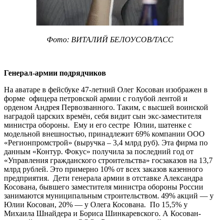
Фото: ВИТАЛИЙ БЕЛОУСОВ/ТАСС
Генерал-армии подрядчиков
На аватаре в фейсбуке 47-летний Олег Косован изображен в
форме офицера петровской армии с голубой лентой и
орденом Андрея Первозванного. Таким, с высшей воинской
наградой царских времён, себя видит сын экс-заместителя
министра обороны. Ему и его сестре Юлии, шатенке с
модельной внешностью, принадлежит 69% компании ООО
«Регионпромстрой» (выручка – 3,4 млрд руб). Эта фирма по
данным «Контур. Фокус» получила за последний год от
«Управления гражданского строительства» госзаказов на 13,7
млрд рублей. Это примерно 10% от всех заказов казенного
предприятия. Дети генерала армии в отставке Александра
Косована, бывшего заместителя министра обороны России
занимаются муниципальным строительством. 49% акций — у
Юлии Косован, 20% — у Олега Косована. По 15,5% у
Михаила Шнайдера и Бориса Шинкаревского. А Косован-