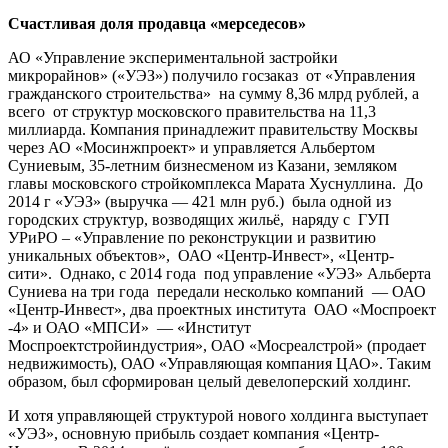
Счастливая доля продавца «мерседесов»
АО «Управление экспериментальной застройки
микрорайнов» («УЭЗ») получило госзаказ от «Управления
гражданского строительства» на сумму 8,36 млрд рублей, а
всего от структур московского правительства на 11,3
миллиарда. Компания принадлежит правительству Москвы
через АО «Мосинжпроект» и управляется Альбертом
Суниевым, 35-летним бизнесменом из Казани, земляком
главы московского стройкомплекса Марата Хуснуллина. До
2014 г «УЭЗ» (выручка — 421 млн руб.) была одной из
городских структур, возводящих жильё, наряду с ГУП
УРиРО – «Управление по реконструкции и развитию
уникальных объектов», ОАО «Центр-Инвест», «Центр-
сити». Однако, с 2014 года под управление «УЭЗ» Альберта
Суниева на три года передали несколько компаний — ОАО
«Центр-Инвест», два проектных института ОАО «Моспроект
-4» и ОАО «МПСИ» — «Институт
Моспроектстройиндустрия», ОАО «Мосреалстрой» (продает
недвижимость), ОАО «Управляющая компания ЦАО». Таким
образом, был сформирован целый девелоперский холдинг.
И хотя управляющей структурой нового холдинга выступает
«УЭЗ», основную прибыль создает компания «Центр-