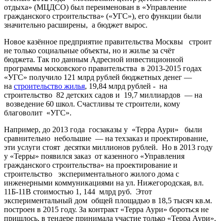
отдыха» (МЦДСО) был переименован в «Управление
гражданского строительства» («УГС»), его функции были
значительно расширены, а бюджет вырос.
Новое казённое предприятие правительства Москвы строит
не только социальные объекты, но и жилье за счёт
бюджета. Так по данным Адресной инвестиционной
программы московского правительства в 2013-2015 годах
«УГС» получило 121 млрд рублей бюджетных денег —
на
строительство жилья
, 19,84 млрд рублей - на
строительство 82 детских садов и 19,7 миллиардов — на
возведение 60 школ. Счастливы те строители, кому
благоволит «УГС».
Например, до 2013 года госзаказы у «Терра Аури» были
сравнительно небольшие — на техзаказ и проектирование,
эти услуги стоят десятки миллионов рублей. Но в 2013 году
у «Терры» появился заказ от казенного «Управления
гражданского строительства» на проектирование и
строительство экспериментального жилого дома с
инженерными коммуникациями на ул. Нижегородская, вл.
11Б-11В стоимостью 1, 144 млрд руб. Этот
экспериментальный дом общей площадью в 18,5 тысяч кв.м.
построен в 2015 году. За контракт «Терра Аури» бороться не
пришлось, в тендере принимала участие только «Терра Аури»,