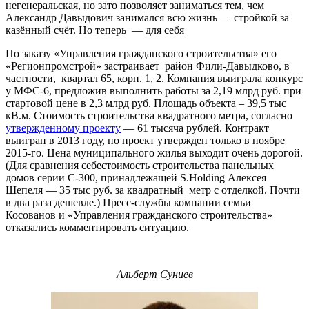
негенеральская, но зато позволяет заниматься тем, чем
Александр Давыдович занимался всю жизнь — стройкой за
казённый счёт. Но теперь — для себя
По заказу «Управления гражданского строительства» его
«Регионпромстрой» застраивает район Фили-Давыдково, в
частности, квартал 65, корп. 1, 2. Компания выиграла конкурс
у МФС-6, предложив выполнить работы за 2,19 млрд руб. при
стартовой цене в 2,3 млрд руб. Площадь объекта – 39,5 тыс
кВ.м. Стоимость строительства квадратного метра, согласно
утвержденному проекту
— 61 тысяча рублей. Контракт
выигран в 2013 году, но проект утвержден только в ноябре
2015-го. Цена муниципального жилья выходит очень дорогой.
(Для сравнения себестоимость строительства панельных
домов серии С-300, принадлежащей S.Holding Алексея
Шепеля — 35 тыс руб. за квадратный метр с отделкой. Почти
в два раза дешевле.) Пресс-службы компании семьи
Косованов и «Управления гражданского строительства»
отказались комментировать ситуацию.
Альберт Суниев