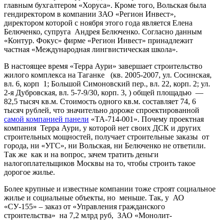
главным бухгалтером «Хоруса». Кроме того, Вольская была
гендиректором в компании ЗАО «Регион Инвест»,
директором которой с ноября этого года является Елена
Белюченко, супруга Андрея Белюченко. Согласно данным
«Контур. Фокус» фирме «Регион Инвест» принадлежит
частная «Международная лингвистическая школа».
В настоящее время «Терра Аури» завершает строительство
жилого комплекса на Таганке (кв. 2005-2007, ул. Сосинская,
вл. 6, корп 1; Большой Симоновский пер., вл. 22, корп. 2; ул.
2-я Дубровская, вл. 5-7-9/30, корп. 3, ) общей площадью —
82,5 тысяч кв.м. Стоимость одного кв.м. составляет 74, 6
тысяч рублей, что значительно дороже спроектированной
самой компанией панели
«ТА-714-001». Почему проектная
компания Терра Аури, у которой нет своих ДСК и других
строительных мощностей, получает строительные заказы от
города, ни «УГС», ни Вольская, ни Белюченко не ответили.
Так же как и на вопрос, зачем тратить деньги
налогоплательщиков Москвы на то, чтобы строить такое
дорогое жилье.
Более крупные и известные компании тоже строят социальное
жилье и социальные объекты, но меньше. Так, у АО
«СУ-155» – заказ от «Управления гражданского
строительства» на 7,2 млрд руб, ЗАО «Монолит-