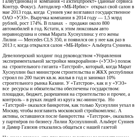
Галяутдинова) и компания «Газспецпроект» (данные сервиса
Контур. Фокус). Автодилер «МБ-Ирбис» открыл свой салон в
мае 2013 года, когда Суниев уже возглавил государственное
ОАО «УЭЗ». Выручка компании в 2014 году — 1,5 млрд
рублей, рост 174%. В планах - продажи около 800
автомобилей в год. Кстати, к этим люксовым авто
неравнодушна и семья Марата Хуснуллина: у его жены
Лилии — Mercedes CLS 350, и появился он у нее как раз в
2013 г, когда открылся салон «МБ-Ирбис» Альберта Суниева.
Девелоперский холдинг под руководством «Управления
экспериментальной застройки микрорайнов» («УЭЗ») похож
на строительного гиганта «Татстрой», который, когда Марат
Хуснуллин был министром строительства и ЖКХ республики
строил по 200 тысяч кв.м. жилья в год и занимал 10%
строительного рынка Казани. У «Татстроя», как и у «УЭЗ»
все ресурсы и обязательства обеспечены государством:
площадки, бюджет, разрешения на строительство и прочее, а
контроль – в руках людей из круга экс-министра. Но
«Татстрой» оказался банкротом, как только Хуснуллин уехал в
Москву, чтобы возглавить московский стройкомплекс. А
активы, оставшиеся после банкротства «Татстроя», оказались
у партнёров по бизнесу Лилии Хуснуллиной. Альберт Суниев
и Дамир Газизов отказались общаться с нашей газетой