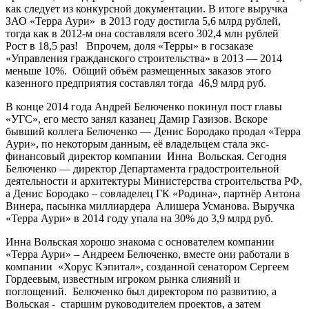
как следует из конкурсной документации. В итоге выручка
ЗАО «Терра Аури» в 2013 году достигла 5,6 млрд рублей,
тогда как в 2012-м она составляля всего 302,4 млн рублей
Рост в 18,5 раз! Впрочем, доля «Терры» в госзаказе
«Управления гражданского строительства» в 2013 — 2014
меньше 10%. Общий объём размещенных заказов этого
казенного предприятия составлял тогда 46,9 млрд руб.
В конце 2014 года Андрей Белюченко покинул пост главы
«УГС», его место занял казанец Дамир Газизов. Вскоре
бывший коллега Белюченко — Денис Бородако продал «Терра
Аури», по некоторым данным, её владельцем стала экс-
финансовый директор компании Инна Вольская. Сегодня
Белюченко — директор Департамента градостроительной
деятельности и архитектуры Министерства строительства РФ,
а Денис Бородако – совладелец ГК «Родина», партнёр Антона
Винера, пасынка миллиардера Алишера Усманова. Выручка
«Терра Аури» в 2014 году упала на 30% до 3,9 млрд руб.
Инна Вольская хорошо знакома с основателем компании
«Терра Аури» – Андреем Белюченко, вместе они работали в
компании «Хорус Кэпитал», созданной сенатором Сергеем
Гордеевым, известным игроком рынка слияний и
поглощений. Белюченко был директором по развитию, а
Вольская - старшим руководителем проектов, а затем