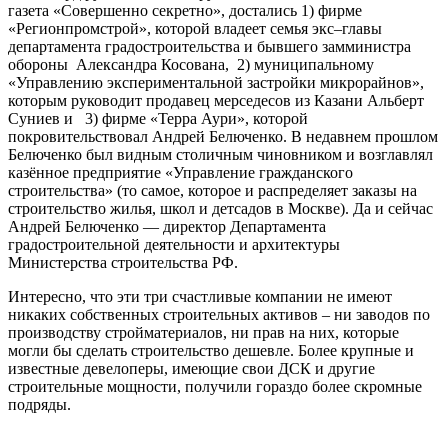
газета «Совершенно секретно», достались 1) фирме
«Регионпромстрой», которой владеет семья экс–главы
департамента градостроительства и бывшего замминистра
обороны Александра Косована, 2) муниципальному
«Управлению экспериментальной застройки микрорайнов»,
которым руководит продавец мерседесов из Казани Альберт
Суниев и 3) фирме «Терра Аури», которой
покровительствовал Андрей Белюченко. В недавнем прошлом
Белюченко был видным столичным чиновником и возглавлял
казённое предприятие «Управление гражданского
строительства» (то самое, которое и распределяет заказы на
строительство жилья, школ и детсадов в Москве). Да и сейчас
Андрей Белюченко — директор Департамента
градостроительной деятельности и архитектуры
Министерства строительства РФ.
Интересно, что эти три счастливые компании не имеют
никаких собственных строительных активов – ни заводов по
производству стройматериалов, ни прав на них, которые
могли бы сделать строительство дешевле. Более крупные и
известные девелоперы, имеющие свои ДСК и другие
строительные мощности, получили гораздо более скромные
подряды.