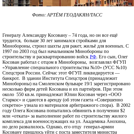
Фото: АРТЁМ ГЕОДАКЯН/ТАСС
Генералу Александру Косовану – 74 года, но он все ещё
трудится, больше 30 лет занимался стройками для
Минобороны, строил шахты для ракет, жильё для военных. С
1997 по 2003 год был начальником Минобороны по
строительству и расквартированию войск
РФ
. Его сын, Олег
Косован работал с отцом в Минобороны, возглавлял ФГУП
«Управление специального строительства №10» (УСС №10)
Спецстроя России. Сейчас этот ФГУП ликвидируется —
банкрот. В здании Института Спецстроя (принадлежит
Минобороны) на Смоленском бульваре 19/1 зарегистрировано
несколько фирм детей Косована и их партнёров. При этом
около 550 кв.м. принадлежат Юлии Косован через «ООО
Старкос» и сдаются в аренду (об этом газета «Совершенно
секретно» узнала из материалов арбитражного спора). В 2002
году Олега Косована попытались обвинить в получении $2
млн «отката» за выполнение работ по строительству жилого
комплекса для военнослужащих на ул. Академика Анохина,
но дело развалилось. Однако, его отцу генерал-армии
Косовану пришлось уйти с поста заместителя министра