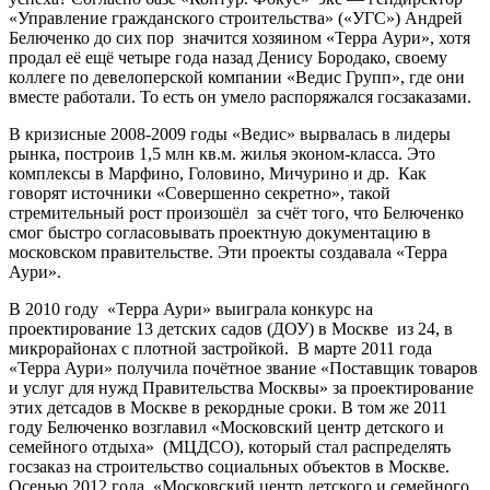
«Управление гражданского строительства» («УГС») Андрей
Белюченко до сих пор значится хозяином «Терра Аури», хотя
продал её ещё четыре года назад Денису Бородако, своему
коллеге по девелоперской компании «Ведис Групп», где они
вместе работали. То есть он умело распоряжался госзаказами.
В кризисные 2008-2009 годы «Ведис» вырвалась в лидеры
рынка, построив 1,5 млн кв.м. жилья эконом-класса. Это
комплексы в Марфино, Головино, Мичурино и др. Как
говорят источники «Совершенно секретно», такой
стремительный рост произошёл за счёт того, что Белюченко
смог быстро согласовывать проектную документацию в
московском правительстве. Эти проекты создавала «Терра
Аури».
В 2010 году «Терра Аури» выиграла конкурс на
проектирование 13 детских садов (ДОУ) в Москве из 24, в
микрорайонах с плотной застройкой. В марте 2011 года
«Терра Аури» получила почётное звание «Поставщик товаров
и услуг для нужд Правительства Москвы» за проектирование
этих детсадов в Москве в рекордные сроки. В том же 2011
году Белюченко возглавил «Московский центр детского и
семейного отдыха» (МЦДСО), который стал распределять
госзаказ на строительство социальных объектов в Москве.
Осенью 2012 года «Московский центр детского и семейного