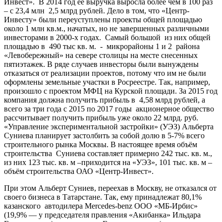
Инвест». В 2014 год её выручка выросла более чем в 100 раз
– с 23,4 млн 2,5 млрд рублей. Дело в том, что «Центр-
Инвесту» были переуступлены проекты общей площадью
около 1 млн кв.м., начатых, но не завершенных различными
инвесторами в 2000-х годах. Самый большой из них общей
площадью в 490 тыс кв. м. - микрорайоны 1 и 2 района
«Левобережный» на севере столицы на месте снесенных
пятиэтажек. В ряде случаев инвесторы были вынуждены
отказаться от реализации проектов, потому что им не были
оформлены земельные участки в Росреестре. Так, например,
произошло с проектом МФЦ на Курской площади. За 2015 год
компания должна получить прибыль в 4,58 млрд рублей, а
всего за три года с 2015 по 2017 годы акционерное общество
рассчитывает получить прибыль уже около 22 млрд. руб.
«Управление экспериментальной застройки» (УЭЗ) Альберта
Суниева планирует застолбить за собой долю в 5-7% всего
строительного рынка Москвы. В настоящее время объём
строительства Суниева составляет примерно 242 тыс. кв. м.,
из них 123 тыс. кв. м –приходится на «УЭЗ», 101 тыс. кв. м –
объём строительства ОАО «Центр-Инвест».
При этом Альберт Суниев, переехав в Москву, не отказался от
своего бизнеса в Татарстане. Так, ему принадлежат 80,1%
казанского автодилера Mercedes-benz ООО «МБ-Ирбис»
(19,9% — у председателя правления «Акибанка» Ильдара