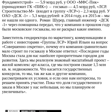
Фундаментстрой» — 5,9 млрд руб, у ООО «МФС-Пик»
(принадлежит ГК «ПИК») – госзаказ — 4,5 млрд руб, «ЛСР.
Строительство-М» (входит в группу «ЛСР») – 2,3 млрд руб. У
ОАО «ДСК -1» – 5,3 млрд рублей в 2014 году, а в 2015-м – мы
не нашли ни одного. Роман Шурер, главный инженер «ДСК
-1» через помощника передал, что у компании в прошлом году
были московские госзаказы, но не раскрыл какие именно.
Заместитель гендиректора по маркетингу, коммуникациям и
работе с инвесторами «Группы ЛСР» Юрий Ильин на вопрос
«Совершенно секретно», почему его компания сравнительно
мало строит по госзаказу в Москве ответил: «Последние годы
Москва стала для нас наиболее приоритетным городом для
развития. Здесь мы реализуем знаковый масштабный проект –
жилой комплекс арт-класса, где мы построим свыше 1,5 млн
кв. м. недвижимости. Что касается государственных
конкурсов, то мы, так же как и другие компании,
рассматриваем их условия, и если они нам интересны, то
решаем принять участие. Пока что доля государственного
заказа в Москве у нас небольшая, но мы планируем ее
увеличивать».