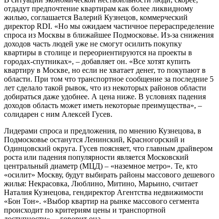
отдадут предпочтение квартирам как более ликвидному
жилью, соглашается Валерий Кузнецов, коммерческий
директор RDI. «Но мы ожидаем частичное перераспределение
спроса из Москвы в ближайшее Подмосковье. Из-за снижения
доходов часть людей уже не смогут осилить покупку
квартиры в столице и переориентируются на проекты в
городах-спутниках», – добавляет он. «Все хотят купить
квартиру в Москве, но если не хватает денег, то покупают в
области. При том что транспортное сообщение за последние 5
лет сделало такой рывок, что из некоторых районов области
добираться даже удобнее. А цена ниже. В условиях падения
доходов область может иметь некоторые преимущества», –
солидарен с ним Алексей Гусев.
Лидерами спроса и предложения, по мнению Кузнецова, в
Подмосковье останутся Ленинский, Красногорский и
Одинцовский округа. Гусев поясняет, что главным драйвером
роста или падения популярности является Московский
центральный диаметр (МЦД) – «наземное метро». Те, кто
«осилит» Москву, будут выбирать районы массового дешевого
жилья: Некрасовка, Люблино, Митино, Марьино, считает
Наталия Кузнецова, гендиректор Агентства недвижимости
«Бон Тон». «Выбор квартир на рынке массового сегмента
происходит по критериям цены и транспортной
доступности», – говорит она.