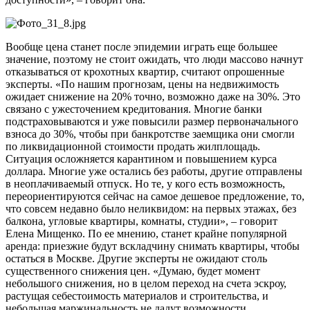
Вообще цена станет после эпидемии играть еще большее
значение, поэтому не стоит ожидать, что люди массово начнут
отказываться от крохотных квартир, считают опрошенные
эксперты. «По нашим прогнозам, цены на недвижимость
ожидает снижение на 20% точно, возможно даже на 30%. Это
связано с ужесточением кредитования. Многие банки
подстраховываются и уже повысили размер первоначального
взноса до 30%, чтобы при банкротстве заемщика они смогли
по ликвидационной стоимости продать жилплощадь.
Ситуация осложняется карантином и повышением курса
доллара. Многие уже остались без работы, другие отправлены
в неоплачиваемый отпуск. Но те, у кого есть возможность,
переориентируются сейчас на самое дешевое предложение, то,
что совсем недавно было неликвидом: на первых этажах, без
балкона, угловые квартиры, комнаты, студии», – говорит
Елена Мищенко. По ее мнению, станет крайне популярной
аренда: приезжие будут вскладчину снимать квартиры, чтобы
остаться в Москве. Другие эксперты не ожидают столь
существенного снижения цен. «Думаю, будет момент
небольшого снижения, но в целом переход на счета эскроу,
растущая себестоимость материалов и строительства, и
небольшая маржинальность не дадут возможности