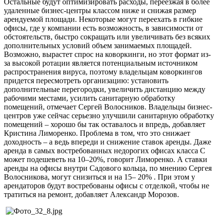
Остальные будут оптимизировать расходы, переезжая в более
удаленные бизнес-центры классом ниже и снижая размер
арендуемой площади. Некоторые могут переехать в гибкие
офисы, где у компании есть возможность, в зависимости от
обстоятельств, быстро сокращать или увеличивать без всяких
дополнительных условий объем занимаемых площадей.
Возможно, вырастет спрос на коворкинги, но этот формат из-
за высокой ротации является потенциальным источником
распространения вируса, поэтому владельцам коворкингов
придется пересмотреть организацию: установить
дополнительные перегородки, увеличить дистанцию между
рабочими местами, усилить санитарную обработку
помещений, отмечает Сергей Волосников. Владельцы бизнес-
центров уже сейчас серьезно улучшили санитарную обработку
помещений – хорошо бы так оставалось и впредь, добавляет
Кристина Лиморенко. Проблема в том, что это снижает
доходность – а ведь впереди и снижение ставок аренды. Даже
аренда в самых востребованных недорогих офисах класса С
может подешеветь на 10–20%, говорит Лиморенко. А ставки
аренды на офисы внутри Садового кольца, по мнению Сергея
Волосникова, могут снизиться и на 15– 20% . При этом у
арендаторов будут востребованы офисы с отделкой, чтобы не
тратиться на ремонт, добавляет Александр Морозов.