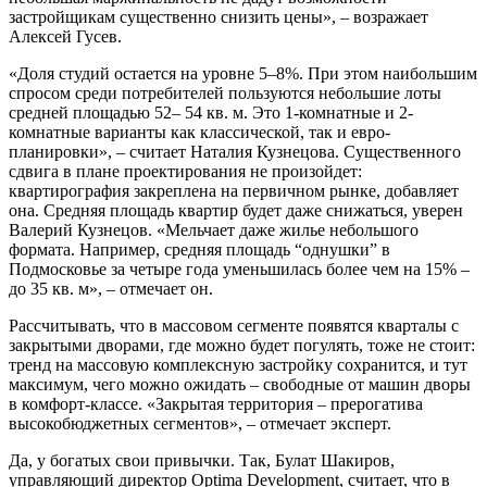
застройщикам существенно снизить цены», – возражает
Алексей Гусев.
«Доля студий остается на уровне 5–8%. При этом наибольшим
спросом среди потребителей пользуются небольшие лоты
средней площадью 52– 54 кв. м. Это 1-комнатные и 2-
комнатные варианты как классической, так и евро-
планировки», – считает Наталия Кузнецова. Существенного
сдвига в плане проектирования не произойдет:
квартирография закреплена на первичном рынке, добавляет
она. Средняя площадь квартир будет даже снижаться, уверен
Валерий Кузнецов. «Мельчает даже жилье небольшого
формата. Например, средняя площадь “однушки” в
Подмосковье за четыре года уменьшилась более чем на 15% –
до 35 кв. м», – отмечает он.
Рассчитывать, что в массовом сегменте появятся кварталы с
закрытыми дворами, где можно будет погулять, тоже не стоит:
тренд на массовую комплексную застройку сохранится, и тут
максимум, чего можно ожидать – свободные от машин дворы
в комфорт-классе. «Закрытая территория – прерогатива
высокобюджетных сегментов», – отмечает эксперт.
Да, у богатых свои привычки. Так, Булат Шакиров,
управляющий директор Optima Development, считает, что в