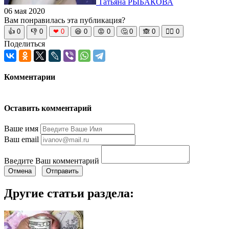
Татьяна РЫБАКОВА
06 мая 2020
Вам понравилась эта публикация?
👍
0
👎
0
❤
0
😆
0
😡
0
🤔
0
🙈
0
🧘‍♀️
0
Поделиться
Комментарии
Оставить комментарий
Ваше имя
Ваш email
Введите Ваш комментарий
Отмена
Отправить
Другие статьи раздела: