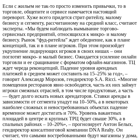
Если с жильем не так-то просто изменить привычки, то в
торговле, общепите и сервисе намечается настоящий
переворот. Хуже всего придется стрит-ритейлу, малому
бизнесу и сегменту, рассчитанному на средний класс, считают
эксперты. «Мы будем наблюдать вымывание торгово-
сервисных предприятий, относящихся к микро- и малому
бизнесу. Рынок “фуд-ритейла” ждет обеднение, как в плане
концепций, так и в плане игроков. При этом произойдет
укрупнение лидирующих игроков в своих нишах – они
поглотят микро- и малый бизнес. Ожидается усиление онлайн
торговли и ее сращивание с форматом офлайн-магазинов. ТЦ
ждет череда реконцепций. Падение уровня арендных
платежей в среднем может составить на 15–25% за год», –
говорит Александр Морозов, гендиректор S.A. Ricci. «Многие
помещения ресторанов явно освободятся, часть их них займут
игроки смежных отраслей, в том числе продуктовые, а часть
— будет долго искать новых арендаторов. Ставки аренды в
зависимости от сегмента упадут на 10–50%, а в некоторых
наиболее сложных и невостребованных объектах падение
временное может достигать и 70%. Уровень вакантных
площадей в центре и крупных ТРЦ будет свыше 30%, а в
спальных районах – 10–20%», – прогнозирует Антон Белых,
гендиректор консалтинговой компании DNA Realty. Он
считает, что самыми востребованными будут магазины у дома,