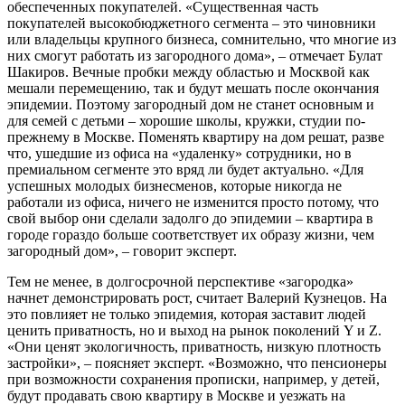
обеспеченных покупателей. «Существенная часть
покупателей высокобюджетного сегмента – это чиновники
или владельцы крупного бизнеса, сомнительно, что многие из
них смогут работать из загородного дома», – отмечает Булат
Шакиров. Вечные пробки между областью и Москвой как
мешали перемещению, так и будут мешать после окончания
эпидемии. Поэтому загородный дом не станет основным и
для семей с детьми – хорошие школы, кружки, студии по-
прежнему в Москве. Поменять квартиру на дом решат, разве
что, ушедшие из офиса на «удаленку» сотрудники, но в
премиальном сегменте это вряд ли будет актуально. «Для
успешных молодых бизнесменов, которые никогда не
работали из офиса, ничего не изменится просто потому, что
свой выбор они сделали задолго до эпидемии – квартира в
городе гораздо больше соответствует их образу жизни, чем
загородный дом», – говорит эксперт.
Тем не менее, в долгосрочной перспективе «загородка»
начнет демонстрировать рост, считает Валерий Кузнецов. На
это повлияет не только эпидемия, которая заставит людей
ценить приватность, но и выход на рынок поколений Y и Z.
«Они ценят экологичность, приватность, низкую плотность
застройки», – поясняет эксперт. «Возможно, что пенсионеры
при возможности сохранения прописки, например, у детей,
будут продавать свою квартиру в Москве и уезжать на