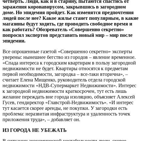
четверть. Люди, как и в старину, пытаются спастись от
заражения коронавирусом, закрывшись в загородном
доме. Но эпидемия пройдет. Как изменятся предпочтения
людей после нее? Какое жилье станет популярным, в какие
магазины будут ходить, где проводить свободное время и
как работать? Обозреватель «Совершенно секретно»
попросил экспертов представить новый мир – мир после
эпидемии.
Все опрошенные газетой «Совершенно секретно» эксперты
уверены: нынешнее бегство из городов – явление временное.
«Спада интереса к городским квартирам в пользу загородной
недвижимости не будет. Квартиры относятся к предметам
первой необходимости, загородка – все-таки вторична», –
считает Елена Мищенко, руководитель отдела городской
недвижимости «НДВ-Супермаркет Недвижимости». Интерес
к загородной недвижимости краткосрочен, тут есть лишь
желание переждать вне города изоляцию, объясняет Алексей
Гусев, гендиректор «Главстрой-Недвижимость». «И интерес
тут касается скорее аренды, не покупки. У загородки есть
проблема: неразвитая инфраструктура и удаленность точек
приложения труда», – добавляет он.
ИЗ ГОРОДА НЕ УБЕЖАТЬ
В ситуации экономической нестабильности люди, скорее,