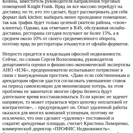
Козина, заместитель руководителя направления торговых
помещений Knight Frank. Вряд ли все массово перейдут на
доставку, но те, кто это сделает, будут рассматривать для себя
формат dark kitchen: выбирать менее проходимое помещение,
так как трафик будет только целевой (жители района, «свои»
клиенты). Однако, как отмечают в R4S, обслуживая онлайн-
доставки, рестораны сегодня получают не более 15%, а в
среднем около 10% от своего среднемесячного оборота,
поэтому вряд ли рестораторы откажутся от офлайн-форматов.
Непросто придется и владельцам офисной недвижимости.
Сейчас, по словам Сергея Волосникова, руководителя
департамента оценки и финансово-экономической экспертизы
АНО «НЭБ», предприниматели испытывают потрясение в
связи с вынужденным простоем. «Даже если собственникам и
арендаторам офисов удастся согласовать уменьшение ставок
на период самоизоляции для минимизации потерь, на этом
проблемы не закончатся: многие сферы бизнеса будут
длительное время восстанавливаться. Если кризис не заденет
напрямую, то может отразиться через цепочку неплатежей от
контрагентов», – предупреждает он. Опыт удаленной работы
оказался для многих компаний успешным, поэтому не
исключено, что они сделают «удаленку» постоянной и
сократят арендуемые площади, считает Кристина Лиморенко,
коммерческий директор «ПРОФИС Недвижимость».