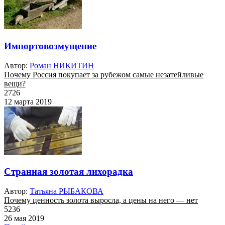
Импортовозмущение
Автор:
Роман НИКИТИН
Почему Россия покупает за рубежом самые незатейливые
вещи?
2726
12 марта 2019
Странная золотая лихорадка
Автор:
Татьяна РЫБАКОВА
Почему ценность золота выросла, а цены на него — нет
5236
26 мая 2019