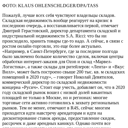
ФОТО: KLAUS OHLENSCHLDGER/DPA/TASS
Пожалуй, лучше всех себя чувствуют владельцы складов.
Складская недвижимость вообще реагирует на кризис в
последнюю очередь, а восстанавливается первой, отмечает
Дмитрий Герастовский, директор департамента складской и
индустриальной недвижимости S.A. Ricci: что бы ни
происходило, хранить товары где-то надо. А сейчас, в связи с
ростом онлайн-торговли, это еще более актуально.
«Например, в Санкт-Петербурге, где за последние полгода
было заключено большое количество сделок, включая центры
обработки интернет-заказов для Ozon и склад «Марвел-
Логистика», а также склады для ритейлеров: «Лента» и «Вкус
Вилл», может быть построено свыше 200 тыс. кв. м складских
помещений в 2020 году», – говорит Николай Девятилов,
коммерческий директор по складской недвижимости
концерна «Русич». Стоит еще учесть, добавляет он, что в 2020
году складской рынок вошел с низкой долей вакантных
площадей не только в Москве, но и регионах: многие
торговые сети активно готовились к захвату региональных
рынков. Тем не менее, отмечают в R4S, сейчас многим
приходится идти навстречу арендаторам и идти на
дисконтирование ставок аренды, предоставление скидок,
рассрочек и даже арендных каникул. Однако почти все