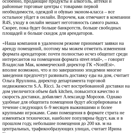
особенно, продающие продукты и алкоголь, аптеки и
районные торговые центры с товарами первой
необходимости, одеждой и обувью эконом-класса – все
остальное уйдет в онлайн. Впрочем, как отмечают в компании
R4S, уходу в онлайн мешает неготовность самого рынка.
Скорее, пока будет больше банкротств, больше свободных
площадей и больше скидок для арендаторов.
«Наша компания в удаленном режиме принимает заявки на
аренду помещений, поэтому мы можем отметить изменения
формата арендаторов: почти полностью исчез общепит среди
интересантов на помещения формата street retail», – говорит
Владислав Мак, коммерческий директор ГК «NordEst».
вполне возможно, что и по завершению эпидемии многие
заведения предпочтут развивать доставку еды на дом, считает
Ольга Яруллина, директор департамента торговой
недвижимости S.A. Ricci. За счет востребованной доставки на
дом увеличится объем dark kitchen, повысится качество и
скорость доставки, добавляет Александр Морозов. Однако
удобные для общепита помещения будут абсорбированы в
течение следующих 6–9 месяцев выжившими и более
крупными игроками. Сами помещения в формате стрита не
изменяться технически, наиболее популярны будут, как и в
прошлом году, небольшие помещения до 200 кв. м на
центральных, трафикообразующих улицах, считает Ирина