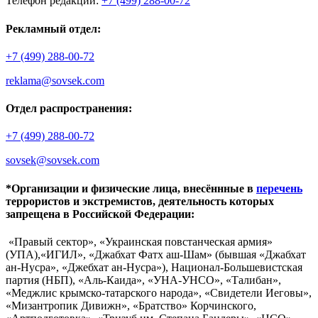
Телефон редакции:
+7 (499) 288-00-72
Рекламный отдел:
+7 (499) 288-00-72
reklama@sovsek.com
Отдел распространения:
+7 (499) 288-00-72
sovsek@sovsek.com
*Организации и физические лица, внесённные в
перечень
террористов и экстремистов, деятельность которых
запрещена в Российской Федерации:
«Правый сектор», «Украинская повстанческая армия»
(УПА),«ИГИЛ», «Джабхат Фатх аш-Шам» (бывшая «Джабхат
ан-Нусра», «Джебхат ан-Нусра»), Национал-Большевистская
партия (НБП), «Аль-Каида», «УНА-УНСО», «Талибан»,
«Меджлис крымско-татарского народа», «Свидетели Иеговы»,
«Мизантропик Дивижн», «Братство» Корчинского,