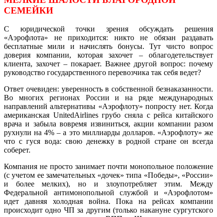
СЕМЕЙКИ
С юридической точки зрения обсуждать решения
«Аэрофлота» не приходится: никто не обязан раздавать
бесплатные мили и начислять бонусы. Тут чисто вопрос
доверия компании, которая захочет – облагодетельствует
клиента, захочет – покарает. Важнее другой вопрос: почему
руководство государственного перевозчика так себя ведет?
Ответ очевиден: уверенность в собственной безнаказанности.
Во многих регионах России и на ряде международных
направлений альтернативы «Аэрофлоту» попросту нет. Когда
американская UnitedAirlines грубо сняла с рейса китайского
врача и забыла вовремя извиниться, акции компании разом
рухнули на 4% – а это миллиарды долларов. «Аэрофлоту» же
что с гуся вода: свою денежку в родной стране он всегда
соберет.
Компания не просто занимает почти монопольное положение
(с учетом ее замечательных «дочек» типа «Победы», «России»
и более мелких), но и злоупотребляет этим. Между
Федеральной антимонопольной службой и «Аэрофлотом»
идет давняя холодная война. Пока на рейсах компании
происходит одно ЧП за другим (только накануне сургутского