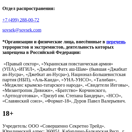
Отдел распространения:
+7 (499) 288-00-72
sovsek@sovsek.com
*Организации и физические лица, внесённные в
перечень
террористов и экстремистов, деятельность которых
запрещена в Российской Федерации:
«Правый сектор», «Украинская повстанческая армия»
(УПА),«ИГИЛ», «Джабхат Фатх аш-Шам» (бывшая «Джабхат
ан-Нусра», «Джебхат ан-Нусра»), Национал-Большевистская
партия (НБП), «Аль-Каида», «УНА-УНСО», «Талибан»,
«Меджлис крымско-татарского народа», «Свидетели Иеговы»,
«Мизантропик Дивижн», «Братство» Корчинского,
«Артподготовка», «Тризуб им. Степана Бандеры», «НСО»,
«Славянский союз», «Формат-18», Дуров Павел Валерьевич.
18+
Учредитель: ООО «Совершенно Секретно Трейд».
Юридический адрес: 360051, Кабардино-Балкарская Респ., г.