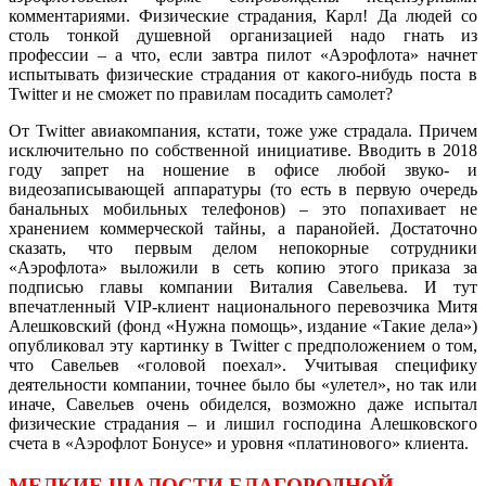
комментариями. Физические страдания, Карл! Да людей со
столь тонкой душевной организацией надо гнать из
профессии – а что, если завтра пилот «Аэрофлота» начнет
испытывать физические страдания от какого-нибудь поста в
Twitter и не сможет по правилам посадить самолет?
От Twitter авиакомпания, кстати, тоже уже страдала. Причем
исключительно по собственной инициативе. Вводить в 2018
году запрет на ношение в офисе любой звуко- и
видеозаписывающей аппаратуры (то есть в первую очередь
банальных мобильных телефонов) – это попахивает не
хранением коммерческой тайны, а паранойей. Достаточно
сказать, что первым делом непокорные сотрудники
«Аэрофлота» выложили в сеть копию этого приказа за
подписью главы компании Виталия Савельева. И тут
впечатленный VIP-клиент национального перевозчика Митя
Алешковский (фонд «Нужна помощь», издание «Такие дела»)
опубликовал эту картинку в Twitter с предположением о том,
что Савельев «головой поехал». Учитывая специфику
деятельности компании, точнее было бы «улетел», но так или
иначе, Савельев очень обиделся, возможно даже испытал
физические страдания – и лишил господина Алешковского
счета в «Аэрофлот Бонусе» и уровня «платинового» клиента.
МЕЛКИЕ ШАЛОСТИ БЛАГОРОДНОЙ