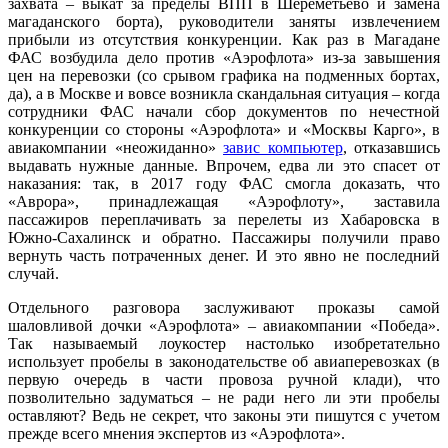
захвата – выкат за пределы ВПП в Шереметьево и замена
магаданского борта), руководители заняты извлечением
прибыли из отсутствия конкуренции. Как раз в Магадане
ФАС возбудила дело против «Аэрофлота» из-за завышения
цен на перевозки (со срывом графика на подменных бортах,
да), а в Москве и вовсе возникла скандальная ситуация – когда
сотрудники ФАС начали сбор документов по нечестной
конкуренции со стороны «Аэрофлота» и «Москвы Карго», в
авиакомпании «неожиданно»
завис компьютер
, отказавшись
выдавать нужные данные. Впрочем, едва ли это спасет от
наказания: так, в 2017 году ФАС смогла доказать, что
«Аврора», принадлежащая «Аэрофлоту», заставила
пассажиров переплачивать за перелеты из Хабаровска в
Южно-Сахалинск и обратно. Пассажиры получили право
вернуть часть потраченных денег. И это явно не последний
случай.
Отдельного разговора заслуживают проказы самой
шаловливой дочки «Аэрофлота» – авиакомпании «Победа».
Так называемый лоукостер настолько изобретательно
использует пробелы в законодательстве об авиаперевозках (в
первую очередь в части провоза ручной клади), что
позволительно задуматься – не ради него ли эти пробелы
оставляют? Ведь не секрет, что законы эти пишутся с учетом
прежде всего мнения экспертов из «Аэрофлота».