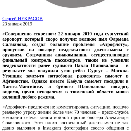
Сергей НЕКРАСОВ
23 января 2019
«Совершенно секретно»: 22 января 2019 года сургутский
аэропорт, который скоро получит великое имя Фармана
Салманова, создал большие проблемы «Аэрофлоту»,
пропустив на посадку неадекватного джентльмена с
оружием. Сотрудники авиакомпании, осуществляющие
финальный контроль пассажиров, также не уловили
неадекватности ранее судимого Павла Шаповалова – в
результате мы получили угон рейса Сургут – Москва.
Угонщик зачем-то потребовал развернуть самолет в
Афганистан. Однако вместо Кабула самолет посадили в
Ханты-Мансийске, а буйного Шаповалова посадят,
видимо, где-то неподалеку: в тюменской области много
колоний любого режима.
«Аэрофлот» предпочел не комментировать ситуацию, несшую
реальную угрозу жизни более чем 70 человек – пресс-служба
компании сейчас занята войной против блогера Александра
Соколовского. Этот плохо воспитанный джентльмен не так
давно выложил в Instagram фотографии своего общения с