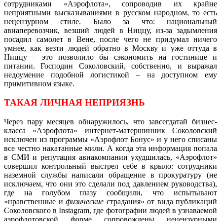
сотрудниками «Аэрофлота», сопроводив их крайне
неприятными высказываниями в русском народном, то есть
нецензурном стиле. Было за что: национальный
авиаперевозчик, везший людей в Ниццу, из-за задымления
посадил самолет в Вене, после чего не придумал ничего
умнее, как везти людей обратно в Москву и уже оттуда в
Ниццу – это позволило бы сэкономить на гостинице и
питании. Господин Соколовский, собственно, и выражал
недоумение подобной логистикой – на доступном ему
примитивном языке.
ТАКАЯ ЛИЧНАЯ НЕПРИЯЗНЬ
Через пару месяцев обнаружилось, что завсегдатай бизнес-
класса «Аэрофлота» интернет-матершинник Соколовский
исключен из программы «Аэрофлот Бонус» и у него списаны
все честно накатанные мили. А когда эта информация попала
в СМИ и репутация авиакомпании ухудшилась, «Аэрофлот»
совершил контрольный выстрел себе в крыло: сотрудники
наземной службы написали обращение в прокуратуру (не
исключаем, что они это сделали под давлением руководства),
где на голубом глазу сообщили, что испытывают
«нравственные и
физические
страдания» от вида публикаций
Соколовского в Instagram, где фотографии людей в узнаваемой
аэрофлотовской форме сопровождены нецензурными