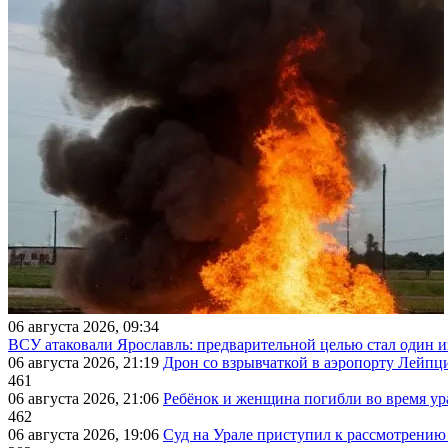
06 августа 2026, 09:34
ВСУ атаковали Ярославль: предварительной целью стал один
06 августа 2026, 21:19
Дрон со взрывчаткой в аэропорту Лейпци
461
06 августа 2026, 21:06
Ребёнок и женщина погибли во время ур
462
06 августа 2026, 19:06
Суд на Урале приступил к рассмотрени