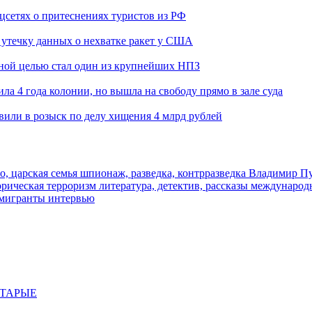
оцсетях о притеснениях туристов из РФ
утечку данных о нехватке ракет у США
ьной целью стал один из крупнейших НПЗ
ла 4 года колонии, но вышла на свободу прямо в зале суда
вили в розыск по делу хищения 4 млрд рублей
о, царская семья
шпионаж, разведка, контрразведка
Владимир П
торическая
терроризм
литература, детектив, рассказы
международ
 мигранты
интервью
СТАРЫЕ