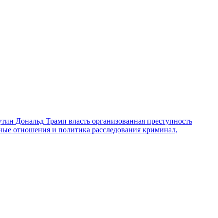
утин
Дональд Трамп
власть
организованная преступность
ные отношения и политика
расследования
криминал,