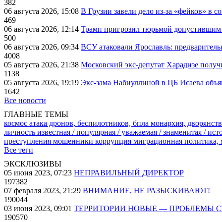
382
06 августа 2026, 15:08
В Грузии завели дело из-за «фейков» в с
469
06 августа 2026, 12:14
Трамп пригрозил тюрьмой допустившим 
500
06 августа 2026, 09:34
ВСУ атаковали Ярославль: предварител
4008
05 августа 2026, 21:38
Московский экс-депутат Харадизе получи
1138
05 августа 2026, 19:19
Экс-зама Набиуллиной в ЦБ Исаева объя
1642
Все новости
ГЛАВНЫЕ ТЕМЫ
космос
атака дронов, беспилотников, бпла
монархия, дворянств
личность известная / популярная / уважаемая / знаменитая / ис
преступления
мошенники
коррупция
миграционная политика,
Все теги
ЭКСКЛЮЗИВЫ
05 июня 2023, 07:23
НЕПРАВИЛЬНЫЙ ДИРЕКТОР
197382
07 февраля 2023, 21:29
ВНИМАНИЕ, НЕ РАЗЫСКИВАЮТ!
190044
03 июня 2023, 09:01
ТЕРРИТОРИИ НОВЫЕ — ПРОБЛЕМЫ 
190570