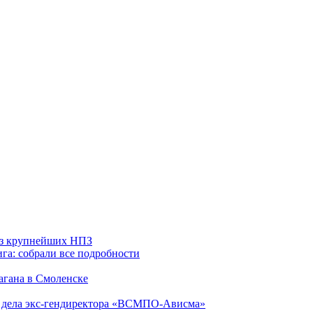
 из крупнейших НПЗ
га: собрали все подробности
агана в Смоленске
ю дела экс-гендиректора «ВСМПО-Ависма»