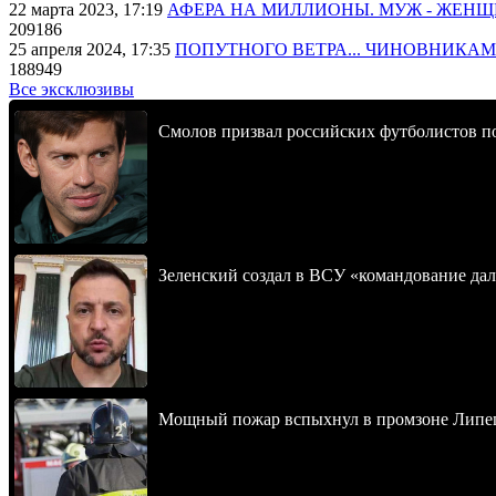
22 марта 2023, 17:19
АФЕРА НА МИЛЛИОНЫ. МУЖ - ЖЕН
209186
25 апреля 2024, 17:35
ПОПУТНОГО ВЕТРА... ЧИНОВНИКАМ
188949
Все эксклюзивы
Смолов призвал российских футболистов п
Зеленский создал в ВСУ «командование да
Мощный пожар вспыхнул в промзоне Липец