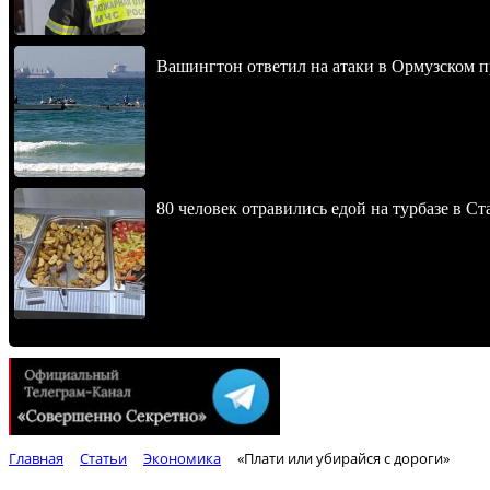
Вашингтон ответил на атаки в Ормузском 
80 человек отравились едой на турбазе в С
Главная
Статьи
Экономика
«Плати или убирайся с дороги»