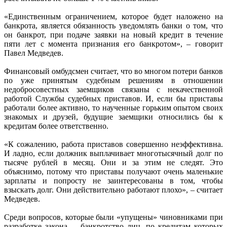
«Единственным ограничением, которое будет наложено на
банкрота, является обязанность уведомлять банки о том, что
он банкрот, при подаче заявки на новый кредит в течение
пяти лет с момента признания его банкротом», – говорит
Павел Медведев.
Финансовый омбудсмен считает, что во многом потери банков
по уже принятым судебным решениям в отношении
недобросовестных заемщиков связаны с некачественной
работой Службы судебных приставов. И, если бы приставы
работали более активно, то наученные горьким опытом своих
знакомых и друзей, будущие заемщики относились бы к
кредитам более ответственно.
«К сожалению, работа приставов совершенно неэффективна.
И ладно, если должник выплачивает многотысячный долг по
тысяче рублей в месяц. Они и за этим не следят. Это
объяснимо, потому что приставы получают очень маленькие
зарплаты и попросту не заинтересованы в том, чтобы
взыскать долг. Они действительно работают плохо», – считает
Медведев.
Среди вопросов, которые были «упущены» чиновниками при
разработке закона, – банкротство лиц, по кредитам которых