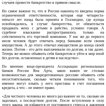
случаев провести банкротство в прямом смысле.
Но самое важное то, что в России наконец-то введена норма
ограниченной ответственности, которая еще четыреста-
пятьсот лет назад была принята в Голландии, где купцы
освобождались, в случае банкротства, от обязательств
продавать жену с детьми в рабство, условно говоря. А
судебное взыскание распространялось только на
собственность его торговой компании. У нас же до первого
июля человек будет отвечать перед банками всем своим
имуществом. А до этого отвечал имуществом до конца своей
жизни. Потом – его дети выплачивали по долгам, и так далее.
Теперь же можно объявить себя банкротом и уйти в мир иной
без долгов, оставленных в детям в наследство».
По мнению вице-президента Ассоциации региональных
банков России Яна Арта, закон важен не столько
возможностью для закредитованных россиян объявить себя
несостоятельным, сколько четким пониманием того, что
именно могут изъять у него приставы в счет погашения
кредита, а что – не имеют право.
«Для честного человека во много раз важнее не то, сколько он
задолжал, а последствия долгов. После вступления в силу
этого закона, он избавится от постоянного стресса и давления