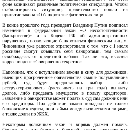
фоне возникают различные политические спекуляции. Чтобы
стабилизировать ситуацию, правительство пошло на
принятие закона «О банкротстве физических лиц».
В конце прошлого года президент Владимир Путин подписал
изменения в федеральный закон «О несостоятельности
(банкротстве)» и в Кодекс РФ об административных
нарушениях, позволяющие банкротиться физическим лицам.
Чиновники уже радостно отрапортовали о том, что с 1 июля
россияне смогут объявлять себя банкротами, тем самым
освобождаясь от кредитной кабалы. Так ли это, выяснял
корреспондент «Совершенно секретно».
Напомним, что с вступлением закона в силу для должников,
имеющих просроченные обязательства свыше полумиллиона
рублей, суд будет предоставлять выбор – либо
реструктуризировать (растягивать на три года) выплату
долгов, либо продавать имущество в пользу кредиторов.
Заявление о банкротстве может подать в суд сам должник или
его кредиторы. Под действие закона попадают не только
банковские кредиты, но и займы между физическими лицами,
а также долги по ЖКХ.
Некоторым должникам закон и впрямь должен помочь.
Однако, как это бывает с большей частью долгосрочных