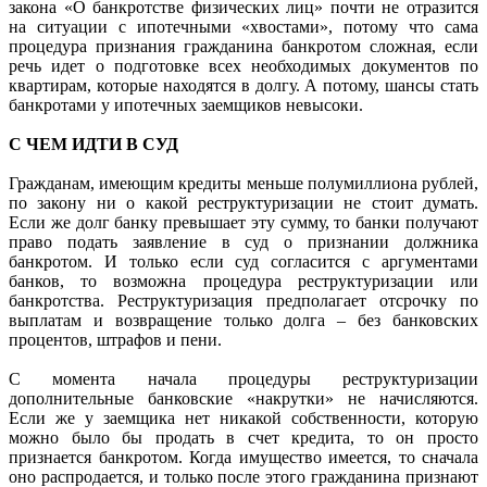
закона «О банкротстве физических лиц» почти не отразится
на ситуации с ипотечными «хвостами», потому что сама
процедура признания гражданина банкротом сложная, если
речь идет о подготовке всех необходимых документов по
квартирам, которые находятся в долгу. А потому, шансы стать
банкротами у ипотечных заемщиков невысоки.
С ЧЕМ ИДТИ В СУД
Гражданам, имеющим кредиты меньше полумиллиона рублей,
по закону ни о какой реструктуризации не стоит думать.
Если же долг банку превышает эту сумму, то банки получают
право подать заявление в суд о признании должника
банкротом. И только если суд согласится с аргументами
банков, то возможна процедура реструктуризации или
банкротства. Реструктуризация предполагает отсрочку по
выплатам и возвращение только долга – без банковских
процентов, штрафов и пени.
С момента начала процедуры реструктуризации
дополнительные банковские «накрутки» не начисляются.
Если же у заемщика нет никакой собственности, которую
можно было бы продать в счет кредита, то он просто
признается банкротом. Когда имущество имеется, то сначала
оно распродается, и только после этого гражданина признают