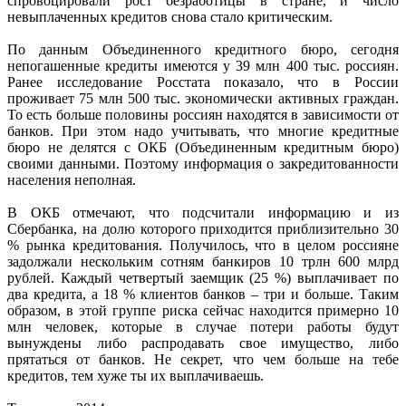
спровоцировали рост безработицы в стране, и число
невыплаченных кредитов снова стало критическим.
По данным Объединенного кредитного бюро, сегодня
непогашенные кредиты имеются у 39 млн 400 тыс. россиян.
Ранее исследование Росстата показало, что в России
проживает 75 млн 500 тыс. экономически активных граждан.
То есть больше половины россиян находятся в зависимости от
банков. При этом надо учитывать, что многие кредитные
бюро не делятся с ОКБ (Объединенным кредитным бюро)
своими данными. Поэтому информация о закредитованности
населения неполная.
В ОКБ отмечают, что подсчитали информацию и из
Сбербанка, на долю которого приходится приблизительно 30
% рынка кредитования. Получилось, что в целом россияне
задолжали нескольким сотням банкиров 10 трлн 600 млрд
рублей. Каждый четвертый заемщик (25 %) выплачивает по
два кредита, а 18 % клиентов банков – три и больше. Таким
образом, в этой группе риска сейчас находится примерно 10
млн человек, которые в случае потери работы будут
вынуждены либо распродавать свое имущество, либо
прятаться от банков. Не секрет, что чем больше на тебе
кредитов, тем хуже ты их выплачиваешь.