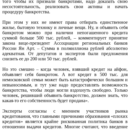
того чтобы их признали банкротами, надо доказать свою
несостоятельность, реализовать свои активы и начать
процедуру банкротства.
При этом у них не имеют права отбирать единственное
жилье, бытовую технику и личные вещи. Ну, и объявить себя
банкротом можно при наличии непогашенного кредита
суммой больше 500 тыс. рублей, – комментирует принятие
закона вице-президент Ассоциации региональных банков
России Ян Арт. – Сумма в полмиллиона рублей абсолютно
адекватная. От депутатов и экспертов были предложения
снизить ее до 200 или 50 тыс. рублей.
Но это смешно – когда человек, взявший кредит на айфон,
объявляет себя банкротом. А вот кредит в 500 тыс. для
немосковской семьи может быть катастрофически большим и
невыносимым, и тут уже надо предоставлять возможность
банкротства, чтобы люди могли вздохнуть свободно. Только
человек, решивший объявить банкротство, должен знать, что
какая-то его собственность будет продана».
Эксперты согласны с мнением участников рынка
кредитования, что главными причинами образования «плохих
кредитов» является крайне рискованная политика банков в
отношении выдачи кредитов. Многие считают, что введение