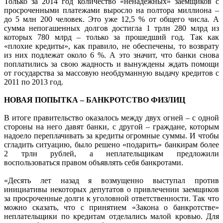
Только за 2014 год количество «ненадежных» заемщиков с
просроченными платежами выросло на полтора миллиона –
до 5 млн 200 человек. Это уже 12,5 % от общего числа. А
сумма непогашенных долгов достигла 1 трлн 280 млрд из
которых 780 млрд – только за прошедший год. Так как
«плохие кредиты», как правило, не обеспечены, то возврату
из них подлежат около 6 %. А это значит, что банки снова
поплатились за свою жадность и вынуждены ждать помощи
от государства за массовую необдуманную выдачу кредитов с
2011 по 2013 год.
НОВАЯ ПОПЫТКА – БАНКРОТСТВО ФИЗЛИЦ
В итоге правительство оказалось между двух огней – с одной
стороны на него давят банки, с другой – граждане, которым
надоело переплачивать за кредиты огромные суммы. И чтобы
сгладить ситуацию, было решено «подарить» банкирам более
2 трлн рублей, а неплательщикам предложили
воспользоваться правом объявлять себя банкротами.
«Десять лет назад я возмущенно выступал против
инициативы некоторых депутатов о привлечении заемщиков
за просроченные долги к уголовной ответственности. Так что
можно сказать, что с принятием «Закона о банкротстве»
неплательщики по кредитам отделались малой кровью. Для