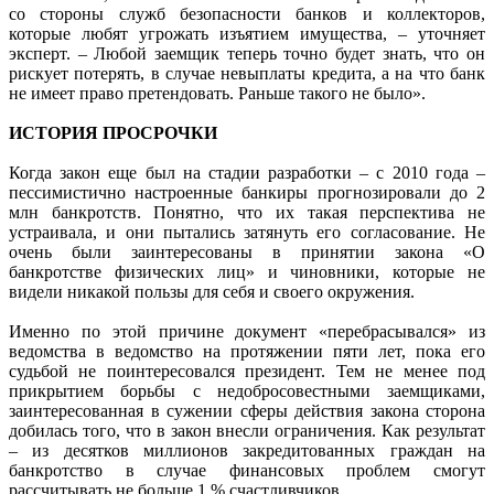
со стороны служб безопасности банков и коллекторов,
которые любят угрожать изъятием имущества, – уточняет
эксперт. – Любой заемщик теперь точно будет знать, что он
рискует потерять, в случае невыплаты кредита, а на что банк
не имеет право претендовать. Раньше такого не было».
ИСТОРИЯ ПРОСРОЧКИ
Когда закон еще был на стадии разработки – с 2010 года –
пессимистично настроенные банкиры прогнозировали до 2
млн банкротств. Понятно, что их такая перспектива не
устраивала, и они пытались затянуть его согласование. Не
очень были заинтересованы в принятии закона «О
банкротстве физических лиц» и чиновники, которые не
видели никакой пользы для себя и своего окружения.
Именно по этой причине документ «перебрасывался» из
ведомства в ведомство на протяжении пяти лет, пока его
судьбой не поинтересовался президент. Тем не менее под
прикрытием борьбы с недобросовестными заемщиками,
заинтересованная в сужении сферы действия закона сторона
добилась того, что в закон внесли ограничения. Как результат
– из десятков миллионов закредитованных граждан на
банкротство в случае финансовых проблем смогут
рассчитывать не больше 1 % счастливчиков.