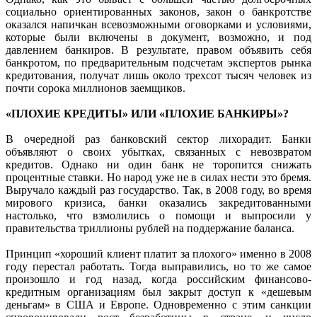
социально ориентированных законов, закон о банкротстве
оказался напичкан всевозможными оговорками и условиями,
которые были включены в документ, возможно, и под
давлением банкиров. В результате, правом объявить себя
банкротом, по предварительным подсчетам экспертов рынка
кредитования, получат лишь около трехсот тысяч человек из
почти сорока миллионов заемщиков.
«ПЛОХИЕ КРЕДИТЫ» ИЛИ «ПЛОХИЕ БАНКИРЫ»?
В очередной раз банковский сектор лихорадит. Банки
объявляют о своих убытках, связанных с невозвратом
кредитов. Однако ни один банк не торопится снижать
процентные ставки. Но народ уже не в силах нести это бремя.
Выручало каждый раз государство. Так, в 2008 году, во время
мирового кризиса, банки оказались закредитованными
настолько, что взмолились о помощи и выпросили у
правительства триллионы рублей на поддержание баланса.
Принцип «хороший клиент платит за плохого» именно в 2008
году перестал работать. Тогда выправились, но то же самое
произошло и год назад, когда российским финансово-
кредитным организациям был закрыт доступ к «дешевым
деньгам» в США и Европе. Одновременно с этим санкции