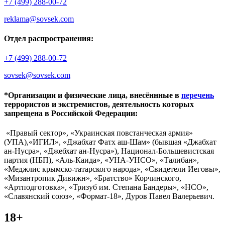
+7 (499) 288-00-72
reklama@sovsek.com
Отдел распространения:
+7 (499) 288-00-72
sovsek@sovsek.com
*Организации и физические лица, внесённные в
перечень
террористов и экстремистов, деятельность которых
запрещена в Российской Федерации:
«Правый сектор», «Украинская повстанческая армия»
(УПА),«ИГИЛ», «Джабхат Фатх аш-Шам» (бывшая «Джабхат
ан-Нусра», «Джебхат ан-Нусра»), Национал-Большевистская
партия (НБП), «Аль-Каида», «УНА-УНСО», «Талибан»,
«Меджлис крымско-татарского народа», «Свидетели Иеговы»,
«Мизантропик Дивижн», «Братство» Корчинского,
«Артподготовка», «Тризуб им. Степана Бандеры», «НСО»,
«Славянский союз», «Формат-18», Дуров Павел Валерьевич.
18+