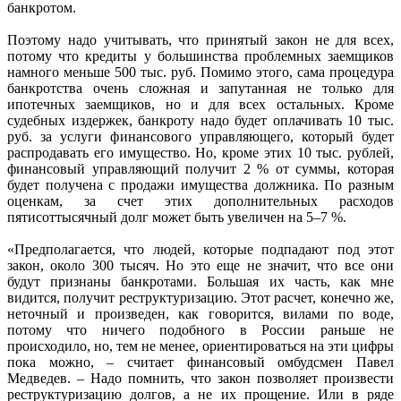
банкротом.
Поэтому надо учитывать, что принятый закон не для всех,
потому что кредиты у большинства проблемных заемщиков
намного меньше 500 тыс. руб. Помимо этого, сама процедура
банкротства очень сложная и запутанная не только для
ипотечных заемщиков, но и для всех остальных. Кроме
судебных издержек, банкроту надо будет оплачивать 10 тыс.
руб. за услуги финансового управляющего, который будет
распродавать его имущество. Но, кроме этих 10 тыс. рублей,
финансовый управляющий получит 2 % от суммы, которая
будет получена с продажи имущества должника. По разным
оценкам, за счет этих дополнительных расходов
пятисоттысячный долг может быть увеличен на 5–7 %.
«Предполагается, что людей, которые подпадают под этот
закон, около 300 тысяч. Но это еще не значит, что все они
будут признаны банкротами. Большая их часть, как мне
видится, получит реструктуризацию. Этот расчет, конечно же,
неточный и произведен, как говорится, вилами по воде,
потому что ничего подобного в России раньше не
происходило, но, тем не менее, ориентироваться на эти цифры
пока можно, – считает финансовый омбудсмен Павел
Медведев. – Надо помнить, что закон позволяет произвести
реструктуризацию долгов, а не их прощение. Или в ряде