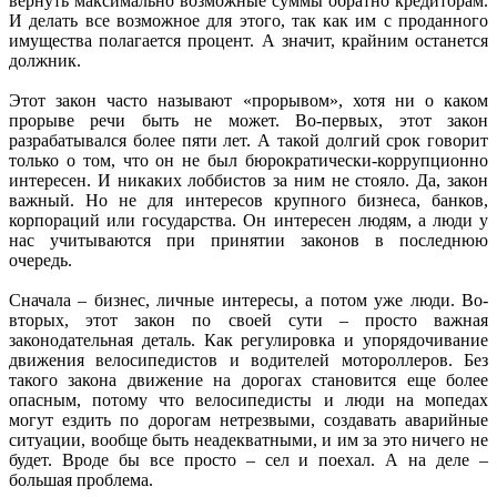
вернуть максимально возможные суммы обратно кредиторам.
И делать все возможное для этого, так как им с проданного
имущества полагается процент. А значит, крайним останется
должник.
Этот закон часто называют «прорывом», хотя ни о каком
прорыве речи быть не может. Во-первых, этот закон
разрабатывался более пяти лет. А такой долгий срок говорит
только о том, что он не был бюрократически-коррупционно
интересен. И никаких лоббистов за ним не стояло. Да, закон
важный. Но не для интересов крупного бизнеса, банков,
корпораций или государства. Он интересен людям, а люди у
нас учитываются при принятии законов в последнюю
очередь.
Сначала – бизнес, личные интересы, а потом уже люди. Во-
вторых, этот закон по своей сути – просто важная
законодательная деталь. Как регулировка и упорядочивание
движения велосипедистов и водителей мотороллеров. Без
такого закона движение на дорогах становится еще более
опасным, потому что велосипедисты и люди на мопедах
могут ездить по дорогам нетрезвыми, создавать аварийные
ситуации, вообще быть неадекватными, и им за это ничего не
будет. Вроде бы все просто – сел и поехал. А на деле –
большая проблема.