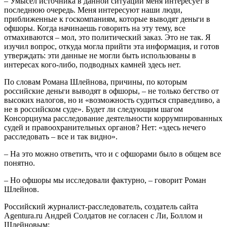
– Умысел источника в данной ситуации меня интересует в
последнюю очередь. Меня интересуют наши люди,
приближенные к госкомпаниям, которые выводят деньги в
офшоры. Когда начинаешь говорить на эту тему, все
отмахиваются – мол, это политический заказ. Это не так. Я
изучил вопрос, откуда могла прийти эта информация, и готов
утверждать: эти данные не могли быть использованы в
интересах кого-либо, подводных камней здесь нет.
По словам Романа Шлейнова, причины, по которым
российские деньги выводят в офшоры, – не только бегство от
высоких налогов, но и «возможность судиться справедливо, а
не в российском суде». Будет ли следующим шагом
Консорциума расследование деятельности коррумпированных
судей и правоохранительных органов? Нет: «здесь нечего
расследовать – все и так видно».
– На это можно ответить, что и с офшорами было в общем все
понятно.
– Но офшоры мы исследовали фактурно, – говорит Роман
Шлейнов.
Российский журналист-расследователь, создатель сайта
Agentura.ru Андрей Солдатов не согласен с Ли, Боллом и
Шлейновым: