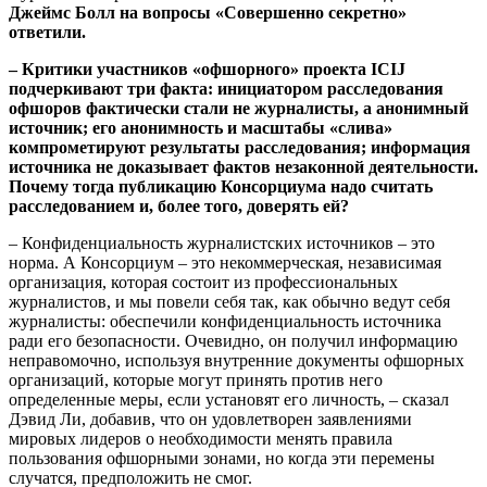
Джеймс Болл на вопросы «Совершенно секретно»
ответили.
– Критики участников «офшорного» проекта ICIJ
подчеркивают три факта: инициатором расследования
офшоров фактически стали не журналисты, а анонимный
источник; его анонимность и масштабы «слива»
компрометируют результаты расследования; информация
источника не доказывает фактов незаконной деятельности.
Почему тогда публикацию Консорциума надо считать
расследованием и, более того, доверять ей?
– Конфиденциальность журналистских источников – это
норма. А Консорциум – это некоммерческая, независимая
организация, которая состоит из профессиональных
журналистов, и мы повели себя так, как обычно ведут себя
журналисты: обеспечили конфиденциальность источника
ради его безопасности. Очевидно, он получил информацию
неправомочно, используя внутренние документы офшорных
организаций, которые могут принять против него
определенные меры, если установят его личность, – сказал
Дэвид Ли, добавив, что он удовлетворен заявлениями
мировых лидеров о необходимости менять правила
пользования офшорными зонами, но когда эти перемены
случатся, предположить не смог.