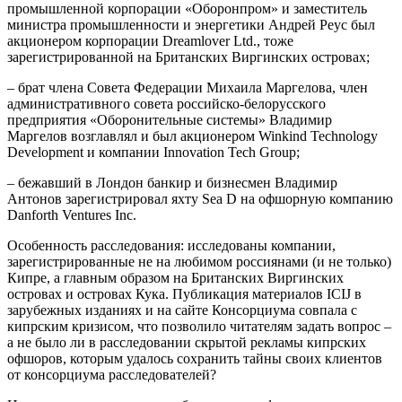
промышленной корпорации «Оборонпром» и заместитель
министра промышленности и энергетики Андрей Реус был
акционером корпорации Dreamlover Ltd., тоже
зарегистрированной на Британских Виргинских островах;
– брат члена Совета Федерации Михаила Маргелова, член
административного совета российско-белорусского
предприятия «Оборонительные системы» Владимир
Маргелов возглавлял и был акционером Winkind Technology
Development и компании Innovation Tech Group;
– бежавший в Лондон банкир и бизнесмен Владимир
Антонов зарегистрировал яхту Sea D на офшорную компанию
Danforth Ventures Inc.
Особенность расследования: исследованы компании,
зарегистрированные не на любимом россиянами (и не только)
Кипре, а главным образом на Британских Виргинских
островах и островах Кука. Публикация материалов ICIJ в
зарубежных изданиях и на сайте Консорциума совпала с
кипрским кризисом, что позволило читателям задать вопрос –
а не было ли в расследовании скрытой рекламы кипрских
офшоров, которым удалось сохранить тайны своих клиентов
от консорциума расследователей?