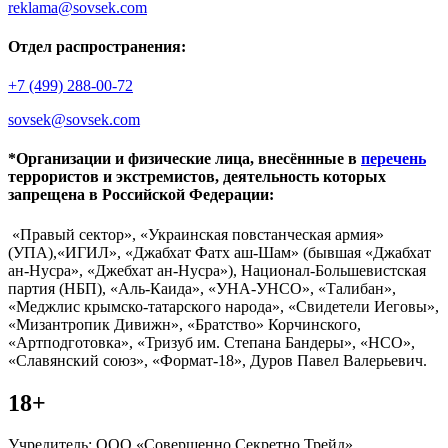
reklama@sovsek.com
Отдел распространения:
+7 (499) 288-00-72
sovsek@sovsek.com
*Организации и физические лица, внесённные в
перечень
террористов и экстремистов, деятельность которых
запрещена в Российской Федерации:
«Правый сектор», «Украинская повстанческая армия»
(УПА),«ИГИЛ», «Джабхат Фатх аш-Шам» (бывшая «Джабхат
ан-Нусра», «Джебхат ан-Нусра»), Национал-Большевистская
партия (НБП), «Аль-Каида», «УНА-УНСО», «Талибан»,
«Меджлис крымско-татарского народа», «Свидетели Иеговы»,
«Мизантропик Дивижн», «Братство» Корчинского,
«Артподготовка», «Тризуб им. Степана Бандеры», «НСО»,
«Славянский союз», «Формат-18», Дуров Павел Валерьевич.
18+
Учредитель: ООО «Совершенно Секретно Трейд».