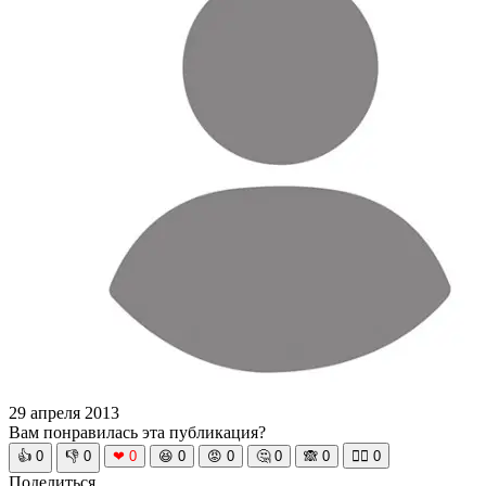
29 апреля 2013
Вам понравилась эта публикация?
👍
0
👎
0
❤
0
😆
0
😡
0
🤔
0
🙈
0
🧘‍♀️
0
Поделиться