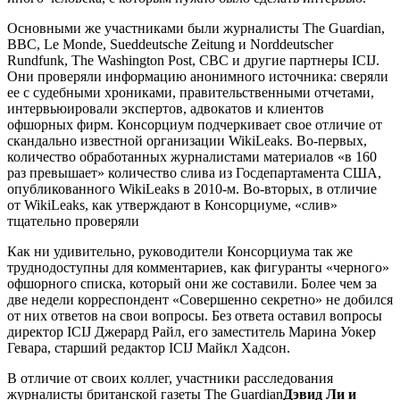
Основными же участниками были журналисты The Guardian,
BBC, Le Monde, Sueddeutsche Zeitung и Norddeutscher
Rundfunk, The Washington Post, CBC и другие партнеры ICIJ.
Они проверяли информацию анонимного источника: сверяли
ее с судебными хрониками, правительственными отчетами,
интервьюировали экспертов, адвокатов и клиентов
офшорных фирм. Консорциум подчеркивает свое отличие от
скандально известной организации WikiLeaks. Во-первых,
количество обработанных журналистами материалов «в 160
раз превышает» количество слива из Госдепартамента США,
опубликованного WikiLeaks в 2010-м. Во-вторых, в отличие
от WikiLeaks, как утверждают в Консорциуме, «слив»
тщательно проверяли
Как ни удивительно, руководители Консорциума так же
труднодоступны для комментариев, как фигуранты «черного»
офшорного списка, который они же составили. Более чем за
две недели корреспондент «Совершенно секретно» не добился
от них ответов на свои вопросы. Без ответа оставил вопросы
директор ICIJ Джерард Райл, его заместитель Марина Уокер
Гевара, старший редактор ICIJ Майкл Хадсон.
В отличие от своих коллег, участники расследования
журналисты британской газеты The Guardian
Дэвид Ли и