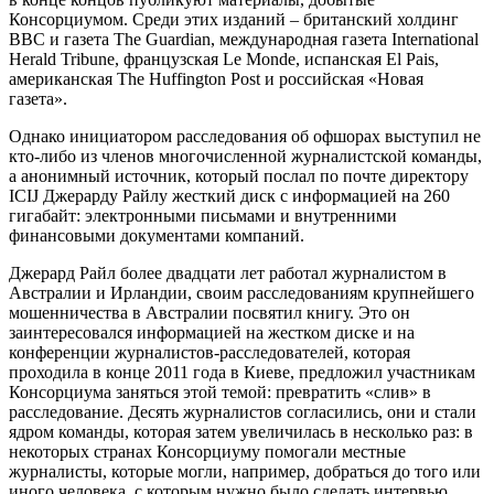
Консорциумом. Среди этих изданий – британский холдинг
BBC и газета The Guardian, международная газета International
Herald Tribune, французская Le Monde, испанская El Pais,
американская The Huffington Post и российская «Новая
газета».
Однако инициатором расследования об офшорах выступил не
кто-либо из членов многочисленной журналистской команды,
а анонимный источник, который послал по почте директору
ICIJ Джерарду Райлу жесткий диск с информацией на 260
гигабайт: электронными письмами и внутренними
финансовыми документами компаний.
Джерард Райл более двадцати лет работал журналистом в
Австралии и Ирландии, своим расследованиям крупнейшего
мошенничества в Австралии посвятил книгу. Это он
заинтересовался информацией на жестком диске и на
конференции журналистов-расследователей, которая
проходила в конце 2011 года в Киеве, предложил участникам
Консорциума заняться этой темой: превратить «слив» в
расследование. Десять журналистов согласились, они и стали
ядром команды, которая затем увеличилась в несколько раз: в
некоторых странах Консорциуму помогали местные
журналисты, которые могли, например, добраться до того или
иного человека, с которым нужно было сделать интервью.