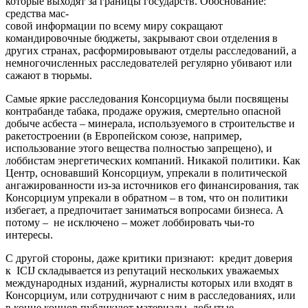
которые выходят за границы государств. Обоснование:
средства мас-
совой информации по всему миру сокращают
командировочные бюджеты, закрывают свои отделения в
других странах, расформировывают отделы расследований, а
немногочисленных расследователей регулярно убивают или
сажают в тюрьмы.
Самые яркие расследования Консорциума были посвящены
контрабанде табака, продаже оружия, смертельно опасной
добыче асбеста – минерала, используемого в строительстве и
ракетостроении (в Европейском союзе, например,
использование этого вещества полностью запрещено), и
лоббистам энергетических компаний. Никакой политики. Как
Центр, основавший Консорциум, упрекали в политической
ангажированности из-за источников его финансирования, так
Консорциум упрекали в обратном – в том, что он политики
избегает, а предпочитает заниматься вопросами бизнеса. А
потому – не исключено – может лоббировать чьи-то
интересы.
С другой стороны, даже критики признают: кредит доверия
к ICIJ складывается из репутаций нескольких уважаемых
международных изданий, журналисты которых или входят в
Консорциум, или сотрудничают с ним в расследованиях, или
в конце концов публикуют материалы, добытые