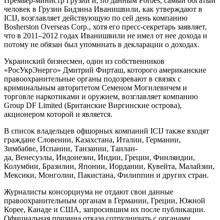
Премьер-министр Грузии и, по данным Forbes, самый богатый
человек в Грузии Бидзина Иванишвили, как утверждают в
ICIJ, возглавляет действующую по сей день компанию
Bosherston Overseas Corp., хотя его пресс-секретарь заявляет,
что в 2011–2012 годах Иванишвили не имел от нее дохода и
потому не обязан был упоминать в декларации о доходах.
Украинский бизнесмен, один из собственников
«РосУкрЭнерго» Дмитрий Фирташ, которого американские
правоохранительные органы подозревают в связях с
криминальным авторитетом Семеном Могилевичем и
торговле наркотиками и оружием, возглавляет компанию
Group DF Limited (Британские Виргинские острова),
акционером которой и является.
В список владельцев офшорных компаний ICIJ также входят
граждане Словении, Казахстана, Италии, Германии,
Зимбабве, Испании, Танзании, Таилан-
да, Венесуэлы, Индонезии, Индии, Греции, Финляндии,
Колумбии, Бразилии, Японии, Иордании, Кувейта, Малайзии,
Мексики, Монголии, Пакистана, Филиппин и других стран.
Журналисты консорциума не отдают свои данные
правоохранительным органам в Германии, Греции, Южной
Корее, Канаде и США, запросившим их после публикации.
Официальная причина отказа сотрудничать с органами,