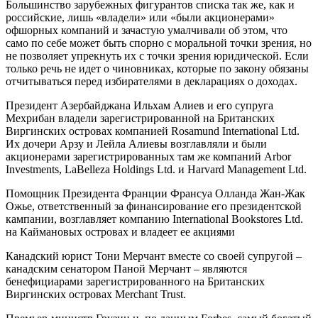
Большинство зарубежных фигурантов списка так же, как и
российские, лишь «владели» или «были акционерами»
офшорных компаний и зачастую умалчивали об этом, что
само по себе может быть спорно с моральной точки зрения, но
не позволяет упрекнуть их с точки зрения юридической. Если
только речь не идет о чиновниках, которые по закону обязаны
отчитываться перед избирателями в декларациях о доходах.
Президент Азербайджана Ильхам Алиев и его супруга
Мехрибан владели зарегистрированной на Британских
Виргинских островах компанией Rosamund International Ltd.
Их дочери Арзу и Лейла Алиевы возглавляли и были
акционерами зарегистрированных там же компаний Arbor
Investments, LaBelleza Holdings Ltd. и Harvard Management Ltd.
Помощник Президента Франции Франсуа Олланда Жан-Жак
Ожье, ответственный за финансирование его президентской
кампании, возглавляет компанию International Bookstores Ltd.
на Каймановых островах и владеет ее акциями
Канадский юрист Тони Мерчант вместе со своей супругой –
канадским сенатором Паной Мерчант – являются
бенефициарами зарегистрированного на Британских
Виргинских островах Merchant Trust.