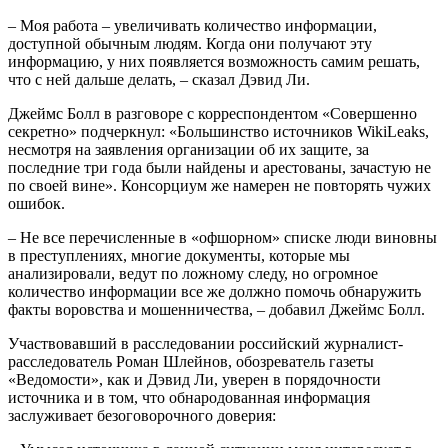
– Моя работа – увеличивать количество информации,
доступной обычным людям. Когда они получают эту
информацию, у них появляется возможность самим решать,
что с ней дальше делать, – сказал Дэвид Ли.
Джеймс Болл в разговоре с корреспондентом «Совершенно
секретно» подчеркнул: «Большинство источников WikiLeaks,
несмотря на заявления организации об их защите, за
последние три года были найдены и арестованы, зачастую не
по своей вине». Консорциум же намерен не повторять чужих
ошибок.
– Не все перечисленные в «офшорном» списке люди виновны
в преступлениях, многие документы, которые мы
анализировали, ведут по ложному следу, но огромное
количество информации все же должно помочь обнаружить
факты воровства и мошенничества, – добавил Джеймс Болл.
Участвовавший в расследовании российский журналист-
расследователь Роман Шлейнов, обозреватель газеты
«Ведомости», как и Дэвид Ли, уверен в порядочности
источника и в том, что обнародованная информация
заслуживает безоговорочного доверия: