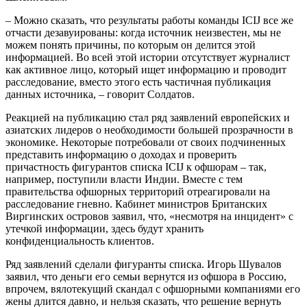
– Можно сказать, что результаты работы команды ICIJ все же
отчасти дезавуированы: когда источник неизвестен, мы не
можем понять причины, по которым он делится этой
информацией. Во всей этой истории отсутствует журналист
как активное лицо, который ищет информацию и проводит
расследование, вместо этого есть частичная публикация
данных источника, – говорит Солдатов.
Реакцией на публикацию стал ряд заявлений европейских и
азиатских лидеров о необходимости большей прозрачности в
экономике. Некоторые потребовали от своих подчиненных
представить информацию о доходах и проверить
причастность фигурантов списка ICIJ к офшорам – так,
например, поступили власти Индии. Вместе с тем
правительства офшорных территорий отреагировали на
расследование гневно. Кабинет министров Британских
Виргинских островов заявил, что, «несмотря на инцидент» с
утечкой информации, здесь будут хранить
конфиденциальность клиентов.
Ряд заявлений сделали фигуранты списка. Игорь Шувалов
заявил, что деньги его семьи вернутся из офшора в Россию,
впрочем, вялотекущий скандал с офшорными компаниями его
жены длится давно, и нельзя сказать, что решение вернуть