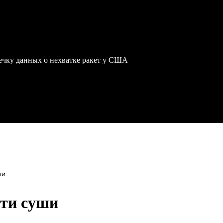
чку данных о нехватке ракет у США
ши
сти суши