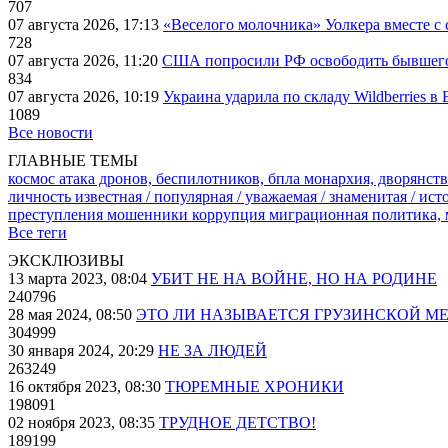
707
07 августа 2026, 17:13
«Веселого молочника» Уолкера вместе с 
728
07 августа 2026, 11:20
США попросили РФ освободить бывшего 
834
07 августа 2026, 10:19
Украина ударила по складу Wildberries в
1089
Все новости
ГЛАВНЫЕ ТЕМЫ
космос
атака дронов, беспилотников, бпла
монархия, дворянств
личность известная / популярная / уважаемая / знаменитая / ис
преступления
мошенники
коррупция
миграционная политика,
Все теги
ЭКСКЛЮЗИВЫ
13 марта 2023, 08:04
УБИТ НЕ НА ВОЙНЕ, НО НА РОДИНЕ
240796
28 мая 2024, 08:50
ЭТО ЛИ НАЗЫВАЕТСЯ ГРУЗИНСКОЙ М
304999
30 января 2024, 20:29
НЕ ЗА ЛЮДЕЙ
263249
16 октября 2023, 08:30
ТЮРЕМНЫЕ ХРОНИКИ
198091
02 ноября 2023, 08:35
ТРУДНОЕ ДЕТСТВО!
189199