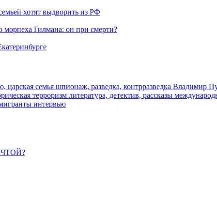
семьей хотят выдворить из РФ
морпеха Гилмана: он при смерти?
 Екатеринбурге
о, царская семья
шпионаж, разведка, контрразведка
Владимир П
торическая
терроризм
литература, детектив, рассказы
международ
 мигранты
интервью
ЕЧТОЙ?