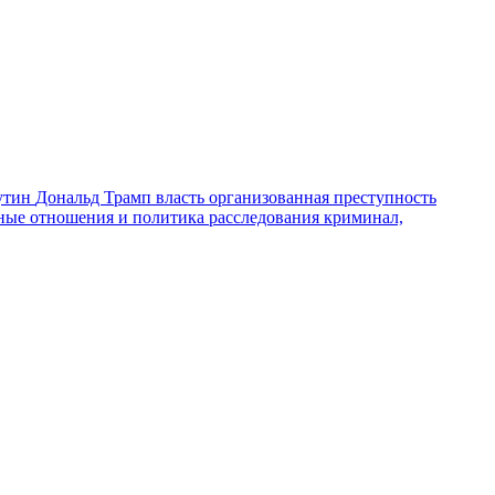
утин
Дональд Трамп
власть
организованная преступность
ные отношения и политика
расследования
криминал,