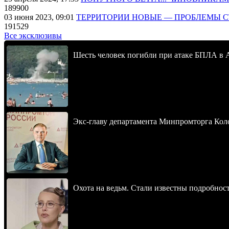
189900
03 июня 2023, 09:01
ТЕРРИТОРИИ НОВЫЕ — ПРОБЛЕМЫ 
191529
Все эксклюзивы
Шесть человек погибли при атаке БПЛА в 
Экс-главу департамента Минпромторга Кол
Охота на ведьм. Стали известны подробнос