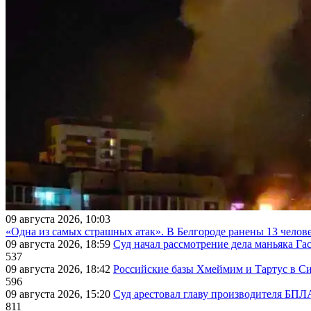
09 августа 2026, 10:03
«Одна из самых страшных атак». В Белгороде ранены 13 челове
09 августа 2026, 18:59
Суд начал рассмотрение дела маньяка Га
537
09 августа 2026, 18:42
Российские базы Хмеймим и Тартус в С
596
09 августа 2026, 15:20
Суд арестовал главу производителя БП
811