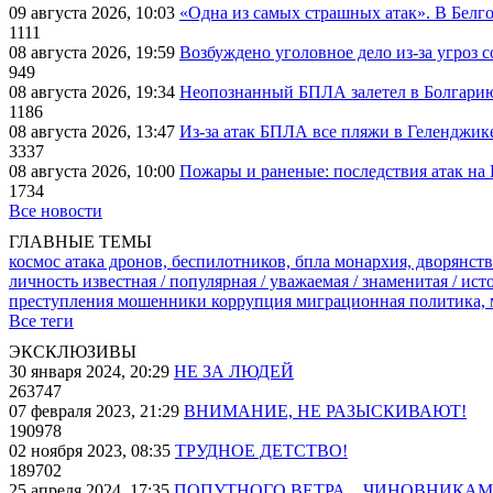
09 августа 2026, 10:03
«Одна из самых страшных атак». В Белго
1111
08 августа 2026, 19:59
Возбуждено уголовное дело из-за угроз 
949
08 августа 2026, 19:34
Неопознанный БПЛА залетел в Болгарию 
1186
08 августа 2026, 13:47
Из-за атак БПЛА все пляжи в Геленджик
3337
08 августа 2026, 10:00
Пожары и раненые: последствия атак на
1734
Все новости
ГЛАВНЫЕ ТЕМЫ
космос
атака дронов, беспилотников, бпла
монархия, дворянств
личность известная / популярная / уважаемая / знаменитая / ис
преступления
мошенники
коррупция
миграционная политика,
Все теги
ЭКСКЛЮЗИВЫ
30 января 2024, 20:29
НЕ ЗА ЛЮДЕЙ
263747
07 февраля 2023, 21:29
ВНИМАНИЕ, НЕ РАЗЫСКИВАЮТ!
190978
02 ноября 2023, 08:35
ТРУДНОЕ ДЕТСТВО!
189702
25 апреля 2024, 17:35
ПОПУТНОГО ВЕТРА... ЧИНОВНИКАМ