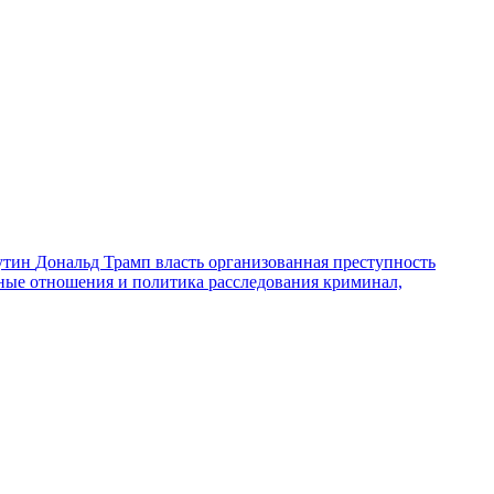
утин
Дональд Трамп
власть
организованная преступность
ные отношения и политика
расследования
криминал,