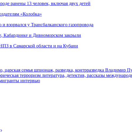
роде ранены 13 человек, включая двух детей
создателям «Колобка»
и взорвался у Трансбалканского газопровода
е, Кабардинке и Дивноморском закрыли
 НПЗ в Самарской области и на Кубани
о, царская семья
шпионаж, разведка, контрразведка
Владимир П
торическая
терроризм
литература, детектив, рассказы
международ
 мигранты
интервью
?