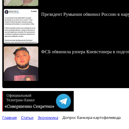
Президент Румынии обвинил Россию в нар
ФСБ обвинила рэпера Киевстонера в подгот
Главная
Статьи
Экономика
Допрос банкира-картофелевода