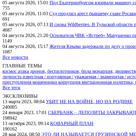
05 августа 2026, 15:01
Под Екатеринбургом взорвали машину со
755
05 августа 2026, 11:03
Суд продлил арест бывшему главе Росав
691
05 августа 2026, 07:13
И снова Wildberries. В Тульской области
4687
04 августа 2026, 21:20
Основателя ЧВК «Ястреб» Марущенко пр
1149
04 августа 2026, 15:17
Жителя Крыма задержали по делу о про
1087
Все новости
ГЛАВНЫЕ ТЕМЫ
космос
атака дронов, беспилотников, бпла
монархия, дворянств
личность известная / популярная / уважаемая / знаменитая / ис
преступления
мошенники
коррупция
миграционная политика,
Все теги
ЭКСКЛЮЗИВЫ
13 марта 2023, 08:04
УБИТ НЕ НА ВОЙНЕ, НО НА РОДИНЕ
240085
24 января 2023, 17:01
СБЕРБАНК – ДЕПОЗИТЫ ЗАКРЫВАЮ
198942
13 октября 2023, 09:14
КОВАРНЫЙ ПЛАН
190162
28 мая 2024, 08:50
ЭТО ЛИ НАЗЫВАЕТСЯ ГРУЗИНСКОЙ М