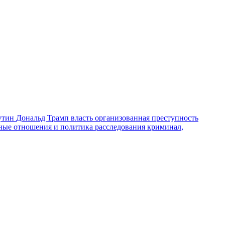
утин
Дональд Трамп
власть
организованная преступность
ные отношения и политика
расследования
криминал,