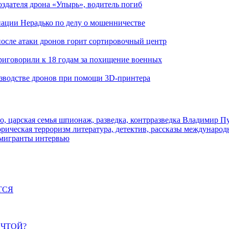
здателя дрона «Упырь», водитель погиб
иации Нерадько по делу о мошенничестве
 после атаки дронов горит сортировочный центр
иговорили к 18 годам за похищение военных
изводстве дронов при помощи 3D‑принтера
о, царская семья
шпионаж, разведка, контрразведка
Владимир П
торическая
терроризм
литература, детектив, рассказы
международ
 мигранты
интервью
ТСЯ
ЕЧТОЙ?