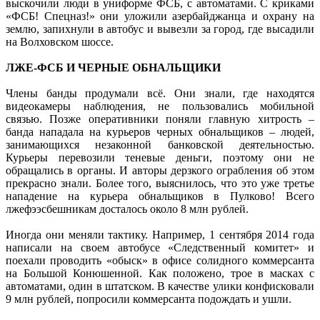
выскочили люди в униформе ФСБ, с автоматами. С криками
«ФСБ! Спецназ!» они уложили азербайджанца и охрану на
землю, запихнули в автобус и вывезли за город, где высадили
на Волховском шоссе.
ЛЖЕ-ФСБ И ЧЕРНЫЕ ОБНАЛЬЩИКИ
Члены банды продумали всё. Они знали, где находятся
видеокамеры наблюдения, не пользовались мобильной
связью. Позже оперативники поняли главную хитрость –
банда нападала на курьеров черных обнальщиков – людей,
занимающихся незаконной банковской деятельностью.
Курьеры перевозили теневые деньги, поэтому они не
обращались в органы. И авторы дерзкого ограбления об этом
прекрасно знали. Более того, выяснилось, что это уже третье
нападение на курьера обнальщиков в Пулково! Всего
лжефээсбешникам досталось около 8 млн рублей.
Иногда они меняли тактику. Например, 1 сентября 2014 года
написали на своем автобусе «Следственный комитет» и
поехали проводить «обыск» в офисе солидного коммерсанта
на Большой Конюшенной. Как положено, трое в масках с
автоматами, один в штатском. В качестве улики конфисковали
9 млн рублей, попросили коммерсанта подождать и ушли.