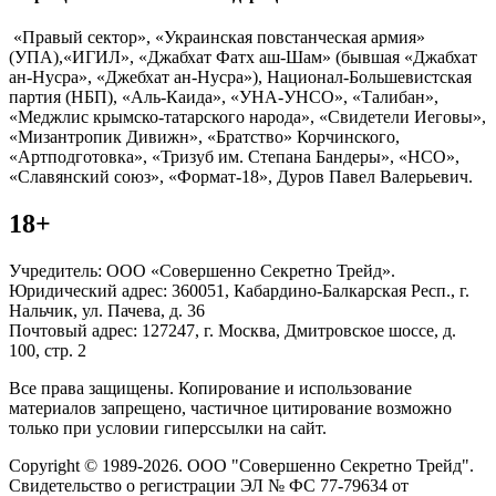
«Правый сектор», «Украинская повстанческая армия»
(УПА),«ИГИЛ», «Джабхат Фатх аш-Шам» (бывшая «Джабхат
ан-Нусра», «Джебхат ан-Нусра»), Национал-Большевистская
партия (НБП), «Аль-Каида», «УНА-УНСО», «Талибан»,
«Меджлис крымско-татарского народа», «Свидетели Иеговы»,
«Мизантропик Дивижн», «Братство» Корчинского,
«Артподготовка», «Тризуб им. Степана Бандеры», «НСО»,
«Славянский союз», «Формат-18», Дуров Павел Валерьевич.
18+
Учредитель: ООО «Совершенно Секретно Трейд».
Юридический адрес: 360051, Кабардино-Балкарская Респ., г.
Нальчик, ул. Пачева, д. 36
Почтовый адрес: 127247, г. Москва, Дмитровское шоссе, д.
100, стр. 2
Все права защищены. Копирование и использование
материалов запрещено, частичное цитирование возможно
только при условии гиперссылки на сайт.
Copyright © 1989-2026. ООО "Совершенно Секретно Трейд".
Свидетельство о регистрации ЭЛ № ФС 77-79634 от