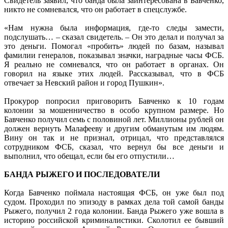
Свидетель заявил, что банда была заинтересована в Бавченко,
никто не сомневался, что он работает в спецслужбе.
«Нам нужна была информация, где-то следы замести,
подслушать… – сказал свидетель. – Он это делал и получал за
это деньги. Помогал «пробить» людей по базам, называл
фамилии генералов, показывал значки, наградные часы ФСБ.
Я реально не сомневался, что он работает в органах. Он
говорил на языке этих людей. Рассказывал, что в ФСБ
отвечает за Невский район и город Пушкин».
Прокурор попросил приговорить Бавченко к 10 годам
колонии за мошенничество в особо крупном размере. Но
Бавченко получил семь с половиной лет. Миллионы рублей он
должен вернуть Малафееву и другим обманутым им людям.
Вину он так и не признал, отрицал, что представлялся
сотрудником ФСБ, сказал, что вернул бы все деньги и
выполнил, что обещал, если бы его отпустили…
БАНДА РЫЖЕГО И ПОСЛЕДОВАТЕЛИ
Когда Бавченко поймала настоящая ФСБ, он уже был под
судом. Проходил по эпизоду в рамках дела той самой банды
Рыжего, получил 2 года колонии. Банда Рыжего уже вошла в
историю российской криминалистики. Сколотил ее бывший