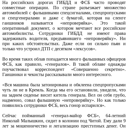
На российских дорогах ГИБДД и ФСБ часто проводят
совместные операции. По стране разъезжает множество
автомобилей с фальшивыми спецсигналами, спецпропусками
и спецгенералами и даже с бумагой, которая на сленге
гаишников называется «непроверяйка». Это такой
оперативный документ, о котором мечтают все российские
автомобилисты. Сотрудники ГИБДД не имеют права
задерживать водителя, предъявившего «непроверяйку». Ни
при каких обстоятельствах. Даже если он сильно пьян и
только что устроил ДТП с десятком «лексусов».
Во время таких облав попадается много фальшивых офицеров
ФСБ, как правило, «генералов». В такой облаве однажды
поучаствовал корреспондент «Совершенно секретно».
Гаишники и чекисты рассказывали много интересного.
«Вся машина была затонирована и обклеена спецпропусками
чуть ли не в Кремль. Когда мы его остановили, увидели, что
на заднем сиденье висит китель генерала. Вел он себя грубо,
надменно, совал фальшивую «непроверяйку». Но как только
появились сотрудники ФСБ, весь гонор испарился».
Сейчас пойманный «генерал-майор ФСБ», 64-летний
Николай Малышкин, сидит в колонии под Читой. Ему дали 9
лет за мошенничество и легализацию преступных денег. Он