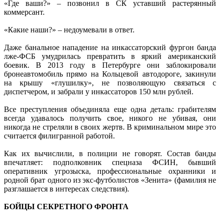
«Где ваши?» – позвонил в СК уставший растерянный
коммерсант.
«Какие наши?» – недоумевали в ответ.
Даже банальное нападение на инкассаторский фургон банда
лже-ФСБ умудрилась превратить в яркий американский
боевик. В 2013 году в Петербурге они заблокировали
бронеавтомобиль прямо на Кольцевой автодороге, закинули
на крышу «глушилку», не позволяющую связаться с
диспетчером, и забрали у инкассаторов 150 млн рублей.
Все преступления объединяла еще одна деталь: грабителям
всегда удавалось получить свое, никого не убивая, они
никогда не стреляли в своих жертв. В криминальном мире это
считается филигранной работой.
Как их вычислили, в полиции не говорят. Состав банды
впечатляет: подполковник спецназа ФСИН, бывший
оперативник угрозыска, профессиональные охранники и
родной брат одного из экс-футболистов «Зенита» (фамилия не
разглашается в интересах следствия).
БОЙЦЫ СЕКРЕТНОГО ФРОНТА