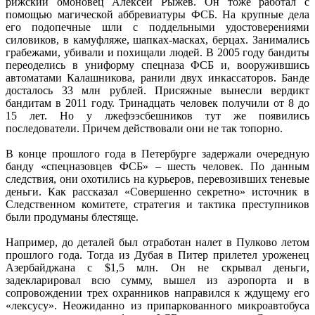
рижский омоновец Алексей Рыжев. Он тоже работал с
помощью магической аббревиатуры ФСБ. На крупные дела
его подопечные шли с поддельными удостоверениями
силовиков, в камуфляже, шапках-масках, берцах. Занимались
грабежами, убивали и похищали людей. В 2005 году бандиты
переоделись в униформу спецназа ФСБ и, вооружившись
автоматами Калашникова, ранили двух инкассаторов. Банде
досталось 33 млн рублей. Присяжные вынесли вердикт
бандитам в 2011 году. Тринадцать человек получили от 8 до
15 лет. Но у лжефээсбешников тут же появились
последователи. Причем действовали они не так топорно.
В конце прошлого года в Петербурге задержали очередную
банду «спецназовцев ФСБ» – шесть человек. По данным
следствия, они охотились на курьеров, перевозивших теневые
деньги. Как рассказал «Совершенно секретно» источник в
Следственном комитете, стратегия и тактика преступников
были продуманы блестяще.
Например, до деталей был отработан налет в Пулково летом
прошлого года. Тогда из Дубая в Питер прилетел уроженец
Азербайджана с $1,5 млн. Он не скрывал деньги,
задекларировал всю сумму, вышел из аэропорта и в
сопровождении трех охранников направился к ждущему его
«лексусу». Неожиданно из припаркованного микроавтобуса