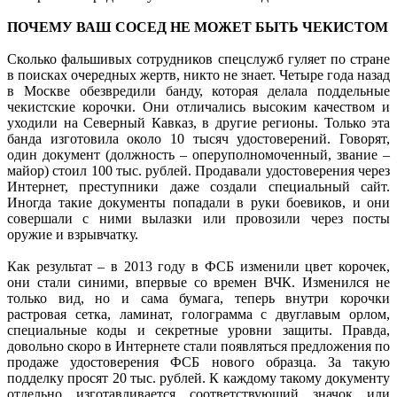
ПОЧЕМУ ВАШ СОСЕД НЕ МОЖЕТ БЫТЬ ЧЕКИСТОМ
Сколько фальшивых сотрудников спецслужб гуляет по стране
в поисках очередных жертв, никто не знает. Четыре года назад
в Москве обезвредили банду, которая делала поддельные
чекистские корочки. Они отличались высоким качеством и
уходили на Северный Кавказ, в другие регионы. Только эта
банда изготовила около 10 тысяч удостоверений. Говорят,
один документ (должность – оперуполномоченный, звание –
майор) стоил 100 тыс. рублей. Продавали удостоверения через
Интернет, преступники даже создали специальный сайт.
Иногда такие документы попадали в руки боевиков, и они
совершали с ними вылазки или провозили через посты
оружие и взрывчатку.
Как результат – в 2013 году в ФСБ изменили цвет корочек,
они стали синими, впервые со времен ВЧК. Изменился не
только вид, но и сама бумага, теперь внутри корочки
растровая сетка, ламинат, голограмма с двуглавым орлом,
специальные коды и секретные уровни защиты. Правда,
довольно скоро в Интернете стали появляться предложения по
продаже удостоверения ФСБ нового образца. За такую
подделку просят 20 тыс. рублей. К каждому такому документу
отдельно изготавливается соответствующий значок или