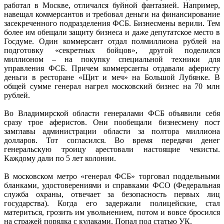
работал в Москве, отличался буйной фантазией. Например,
навещал коммерсантов и требовал деньги на финансирование
засекреченного подразделения ФСБ. Бизнесмены верили. Тем
более им обещали защиту бизнеса и даже депутатское место в
Госдуме. Один коммерсант отдал полмиллиона рублей на
подготовку «секретных бойцов», другой поделился
миллионом – на покупку специальной техники для
управления ФСБ. Причем коммерсанты отдавали аферисту
деньги в ресторане «Щит и меч» на Большой Лубянке. В
общей сумме генерал нагрел московский бизнес на 70 млн
рублей.
Во Владимирской области генералами ФСБ объявили себя
сразу трое аферистов. Они пообещали бизнесмену пост
замглавы администрации области за полтора миллиона
долларов. Тот согласился. Во время передачи денег
генеральскую троицу арестовали настоящие чекисты.
Каждому дали по 5 лет колонии.
В московском метро «генерал ФСБ» торговал поддельными
бланками, удостоверениями и справками ФСО (Федеральная
служба охраны, отвечает за безопасность первых лиц
государства). Когда его задержали полицейские, стал
материться, грозить им увольнением, потом и вовсе бросился
на стражей порядка с кулаками. Попал под статью УК.