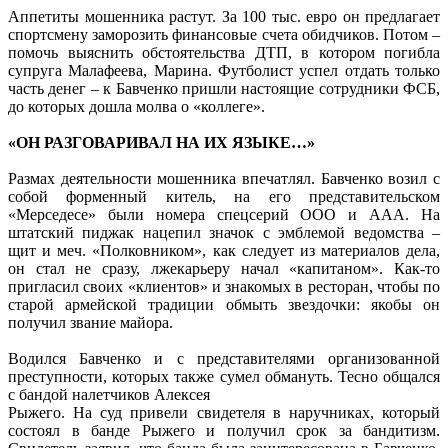
Аппетиты мошенника растут. За 100 тыс. евро он предлагает
спортсмену заморозить финансовые счета обидчиков. Потом –
помочь выяснить обстоятельства ДТП, в котором погибла
супруга Малафеева, Марина. Футболист успел отдать только
часть денег – к Бавченко пришли настоящие сотрудники ФСБ,
до которых дошла молва о «коллеге».
«ОН РАЗГОВАРИВАЛ НА ИХ ЯЗЫКЕ…»
Размах деятельности мошенника впечатлял. Бавченко возил с
собой форменный китель, на его представительском
«Мерседесе» были номера спецсерий ООО и ААА. На
штатский пиджак нацепил значок с эмблемой ведомства –
щит и меч. «Полковником», как следует из материалов дела,
он стал не сразу, лжекарьеру начал «капитаном». Как-то
пригласил своих «клиентов» и знакомых в ресторан, чтобы по
старой армейской традиции обмыть звездочки: якобы он
получил звание майора.
Водился Бавченко и с представителями организованной
преступности, которых также сумел обмануть. Тесно общался
с бандой налетчиков Алексея
Рыжего. На суд привели свидетеля в наручниках, который
состоял в банде Рыжего и получил срок за бандитизм.