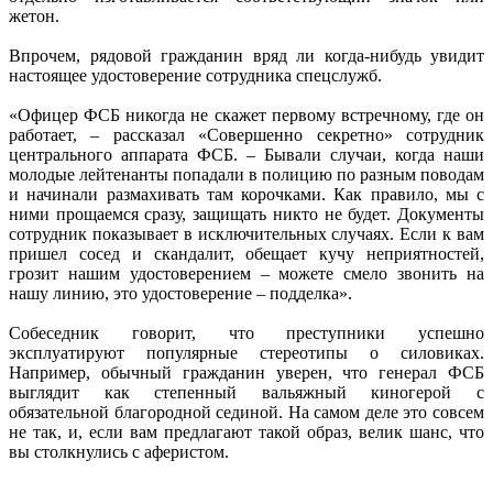
жетон.
Впрочем, рядовой гражданин вряд ли когда-нибудь увидит
настоящее удостоверение сотрудника спецслужб.
«Офицер ФСБ никогда не скажет первому встречному, где он
работает, – рассказал «Совершенно секретно» сотрудник
центрального аппарата ФСБ. – Бывали случаи, когда наши
молодые лейтенанты попадали в полицию по разным поводам
и начинали размахивать там корочками. Как правило, мы с
ними прощаемся сразу, защищать никто не будет. Документы
сотрудник показывает в исключительных случаях. Если к вам
пришел сосед и скандалит, обещает кучу неприятностей,
грозит нашим удостоверением – можете смело звонить на
нашу линию, это удостоверение – подделка».
Собеседник говорит, что преступники успешно
эксплуатируют популярные стереотипы о силовиках.
Например, обычный гражданин уверен, что генерал ФСБ
выглядит как степенный вальяжный киногерой с
обязательной благородной сединой. На самом деле это совсем
не так, и, если вам предлагают такой образ, велик шанс, что
вы столкнулись с аферистом.