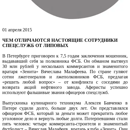
01 апреля 2015
ЧЕМ ОТЛИЧАЮТСЯ НАСТОЯЩИЕ СОТРУДНИКИ
СПЕЦСЛУЖБ ОТ ЛИПОВЫХ
В Петербурге приговорен к 7,5 годам заключения мошенник,
выдававший себя за полковника ФСБ. Он обманом вытянул
30 млн рублей у нескольких коммерсантов и знаменитого
вратаря «Зенита» Вячеслава Малафеева. По стране гуляют
сотни лжегенералов и лжеполковников ФСБ, предлагая
«решить любой вопрос» – от конфликта с соседями до
возврата акций нефтяного завода. Аферисты успешно
используют фальшивые звания офицеров спецслужб.
Выпускника кулинарного техникума Алексея Бавченко в
Питере судили долго, больше двух лет. Он представлялся
офицером ФСБ, который за деньги может прекратить любое
уголовное дело и вернуть любые долги. Потерпевшими стали
пять человек: четыре коммерсанта-строителя и знаменитый
футболист – Вячеслав Малафеев, вратарь клуба «Зенит». Они