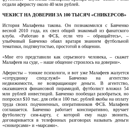
отдали аферисту около 40 млн рублей.
ЧЕКИСТ НА ДОВЕРИИ ЗА 100 ТЫСЯЧ «СНИКЕРСОВ»
История Малафеева такова. Он познакомился с Бавченко
весной 2010 года, их свел общий знакомый из фанатского
клуба. «Работаю в ФСБ, если что – обращайтесь», –
улыбчивый Бавченко обаял вратаря знанием футбольной
тематики, подтянутостью, простотой в общении.
«Мне его представили как серьезного человека, – скажет
Малафеев на суде, – наше общение строилось на доверии».
Аферисты – тонкие психологи, и вот уже Малафеев жалуется
«сотруднику спецслужб» Бавченко на агентство
недвижимости, не возвращающее деньги. В агентство,
оказавшееся финансовой пирамидой, футболист вложил 54
млн рублей инвестиций. Бавченко пообещал разобраться, но
попросил $10 тыс. для себя и 100 тыс. рублей якобы на оплату
труда своих подчиненных, оперативников ФСБ. Малафеев
соглашается. Бавченко работает конспиративно, вручает
футболисту сим-карту, с которой ему надо звонить,
договаривается в телефонных разговорах называть деньги
«сникерсами» и «марсами».