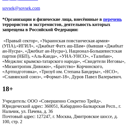
sovsek@sovsek.com
*Организации и физические лица, внесённные в
перечень
террористов и экстремистов, деятельность которых
запрещена в Российской Федерации:
«Правый сектор», «Украинская повстанческая армия»
(УПА),«ИГИЛ», «Джабхат Фатх аш-Шам» (бывшая «Джабхат
ан-Нусра», «Джебхат ан-Нусра»), Национал-Большевистская
партия (НБП), «Аль-Каида», «УНА-УНСО», «Талибан»,
«Меджлис крымско-татарского народа», «Свидетели Иеговы»,
«Мизантропик Дивижн», «Братство» Корчинского,
«Артподготовка», «Тризуб им. Степана Бандеры», «НСО»,
«Славянский союз», «Формат-18», Дуров Павел Валерьевич.
18+
Учредитель: ООО «Совершенно Секретно Трейд».
Юридический адрес: 360051, Кабардино-Балкарская Респ., г.
Нальчик, ул. Пачева, д. 36
Почтовый адрес: 127247, г. Москва, Дмитровское шоссе, д.
100, стр. 2