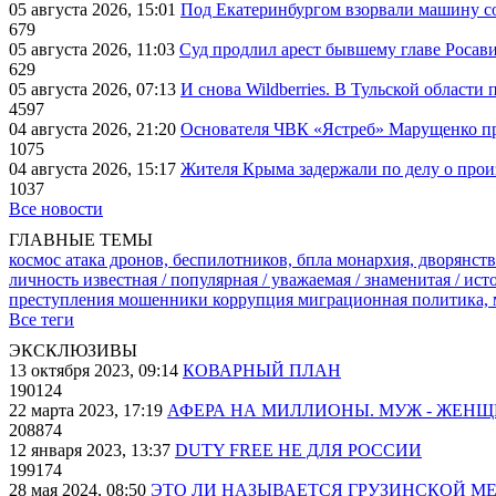
05 августа 2026, 15:01
Под Екатеринбургом взорвали машину со
679
05 августа 2026, 11:03
Суд продлил арест бывшему главе Росав
629
05 августа 2026, 07:13
И снова Wildberries. В Тульской области
4597
04 августа 2026, 21:20
Основателя ЧВК «Ястреб» Марущенко пр
1075
04 августа 2026, 15:17
Жителя Крыма задержали по делу о про
1037
Все новости
ГЛАВНЫЕ ТЕМЫ
космос
атака дронов, беспилотников, бпла
монархия, дворянств
личность известная / популярная / уважаемая / знаменитая / ис
преступления
мошенники
коррупция
миграционная политика,
Все теги
ЭКСКЛЮЗИВЫ
13 октября 2023, 09:14
КОВАРНЫЙ ПЛАН
190124
22 марта 2023, 17:19
АФЕРА НА МИЛЛИОНЫ. МУЖ - ЖЕН
208874
12 января 2023, 13:37
DUTY FREE НЕ ДЛЯ РОССИИ
199174
28 мая 2024, 08:50
ЭТО ЛИ НАЗЫВАЕТСЯ ГРУЗИНСКОЙ М