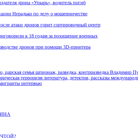
здателя дрона «Упырь», водитель погиб
иации Нерадько по делу о мошенничестве
 после атаки дронов горит сортировочный центр
иговорили к 18 годам за похищение военных
изводстве дронов при помощи 3D‑принтера
о, царская семья
шпионаж, разведка, контрразведка
Владимир П
торическая
терроризм
литература, детектив, рассказы
международ
 мигранты
интервью
ЩИНА
ЕЧТОЙ?