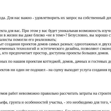
а. Для нас важно - удовлетворить их запрос на собственный до
та для вас. При этом у вас будет уникальная возможность изучи
если в жизни вы даже близко «не в теме»? Безусловно, вы хорошо 
алисты помогли его реализовать;
ыт создания проектов домов самых разных: одноэтажных и двух
ременных технологий и эстетического дизайна, позволяют сэко
м, кто предпочитает простор, доступны проекты больших домов.
ных по нашим проектам коттеджей, домов, дачных и гостевых д
ктов ни один не подошел - на сцену выходит услуга создания про
ъемов работ невозможно правильно рассчитать затраты на строи
ьефа, грунта и особенностей участка, - это необходимо для того