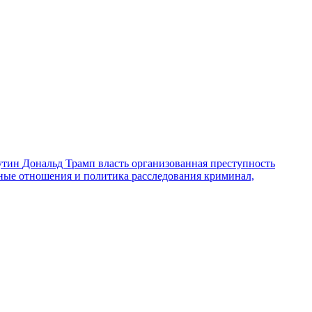
утин
Дональд Трамп
власть
организованная преступность
ные отношения и политика
расследования
криминал,