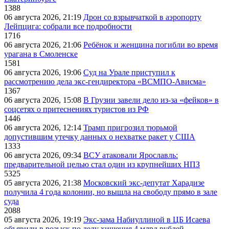
1388
06 августа 2026, 21:19
Дрон со взрывчаткой в аэропорту
Лейпцига: собрали все подробности
1716
06 августа 2026, 21:06
Ребёнок и женщина погибли во время
урагана в Смоленске
1581
06 августа 2026, 19:06
Суд на Урале приступил к
рассмотрению дела экс-гендиректора «ВСМПО-Ависма»
1367
06 августа 2026, 15:08
В Грузии завели дело из-за «фейков» в
соцсетях о притеснениях туристов из РФ
1446
06 августа 2026, 12:14
Трамп пригрозил тюрьмой
допустившим утечку данных о нехватке ракет у США
1333
06 августа 2026, 09:34
ВСУ атаковали Ярославль:
предварительной целью стал один из крупнейших НПЗ
5325
05 августа 2026, 21:38
Московский экс-депутат Харадизе
получила 4 года колонии, но вышла на свободу прямо в зале
суда
2088
05 августа 2026, 19:19
Экс-зама Набиуллиной в ЦБ Исаева
объявили в розыск по делу хищения 4 млрд рублей