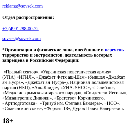
reklama@sovsek.com
Отдел распространения:
+7 (499) 288-00-72
sovsek@sovsek.com
*Организации и физические лица, внесённные в
перечень
террористов и экстремистов, деятельность которых
запрещена в Российской Федерации:
«Правый сектор», «Украинская повстанческая армия»
(УПА),«ИГИЛ», «Джабхат Фатх аш-Шам» (бывшая «Джабхат
ан-Нусра», «Джебхат ан-Нусра»), Национал-Большевистская
партия (НБП), «Аль-Каида», «УНА-УНСО», «Талибан»,
«Меджлис крымско-татарского народа», «Свидетели Иеговы»,
«Мизантропик Дивижн», «Братство» Корчинского,
«Артподготовка», «Тризуб им. Степана Бандеры», «НСО»,
«Славянский союз», «Формат-18», Дуров Павел Валерьевич.
18+