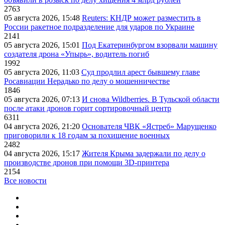
2763
05 августа 2026, 15:48
Reuters: КНДР может разместить в
России ракетное подразделение для ударов по Украине
2141
05 августа 2026, 15:01
Под Екатеринбургом взорвали машину
создателя дрона «Упырь», водитель погиб
1992
05 августа 2026, 11:03
Суд продлил арест бывшему главе
Росавиации Нерадько по делу о мошенничестве
1846
05 августа 2026, 07:13
И снова Wildberries. В Тульской области
после атаки дронов горит сортировочный центр
6311
04 августа 2026, 21:20
Основателя ЧВК «Ястреб» Марущенко
приговорили к 18 годам за похищение военных
2482
04 августа 2026, 15:17
Жителя Крыма задержали по делу о
производстве дронов при помощи 3D‑принтера
2154
Все новости