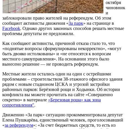
октября
чиновник
и
заблокировали право жителей на референдум. Об этом
сообщают активисты движения «
За парк
» на странице в
Facebook
. Однако других законных способов решать местные
проблемы депутаты не предложили.
Как сообщают активисты, причиной отказа стало то, что
«поднятые вопросы сформулированы некорректно», «могут
быть двояко истолкованы» и «не относятся к вопросам
местного самоуправления». На основании этого было
вынесено решение — не проводить референдум.
Местные жители остались один на один с острейшими
проблемами – строительством 38-этажного офисного здания
рядом с новым стадионом ЦСКА и угрозой застройки
районных парков: Берёзовой рощи и Ходынки. Об истории
конфликта вы можете прочитать на сайте «Совершенно
секретно» в материале
«Березовая роща» как зона
сопротивления"
.
Движению «За парк» ситуацию прокомменитровала депутат
Елена Пушкарёва, единственный человек, проголосовавший
«
за референдум
»: «За счет бюджетных средств, то есть из