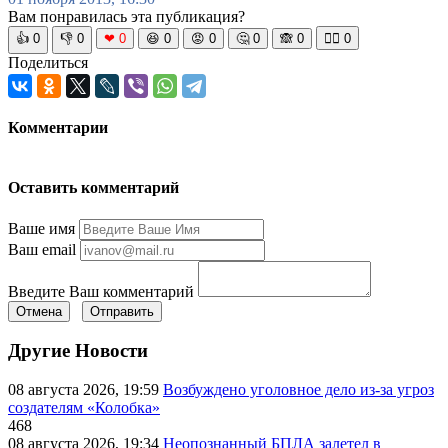
Вам понравилась эта публикация?
👍
0
👎
0
❤
0
😆
0
😡
0
🤔
0
🙈
0
🧘‍♀️
0
Поделиться
Комментарии
Оставить комментарий
Ваше имя
Ваш email
Введите Ваш комментарий
Отмена
Отправить
Другие Новости
08 августа 2026, 19:59
Возбуждено уголовное дело из-за угроз
создателям «Колобка»
468
08 августа 2026, 19:34
Неопознанный БПЛА залетел в