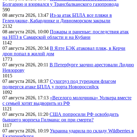
Болгарию и взорвался у Трансбалканского газопровода
590
08 августа 2026, 13:47
Из-за атак БПЛА все пляжи в
Геленджике, Кабардинке и Дивноморском закрыли
2132
08 августа 2026, 10:00
Пожары и раненые: последствия атак
на НПЗ в Самарской области и на Кубани
1142
07 августа 2026, 20:34
В Ялте БЭК атаковал пляж, в Керчи
дрон попал в жилой дом
1773
07 августа 2026, 20:11
В Петербурге заочно арестовали Лидию
Невзорову
1015
07 августа 2026, 18:37
Сухогруз под турецким флагом
подвергся атаке БПЛА у порта Новороссийск
1092
07 августа 2026, 17:13
«Веселого молочника» Уолкера вместе
с семьей хотят выдворить из РФ
1121
07 августа 2026, 11:20
США попросили РФ освободить
бывшего морпеха Гилмана: он при смерти?
1117
07 августа 2026, 10:19
Украина ударила по складу Wildberries в
Екатеринбурге