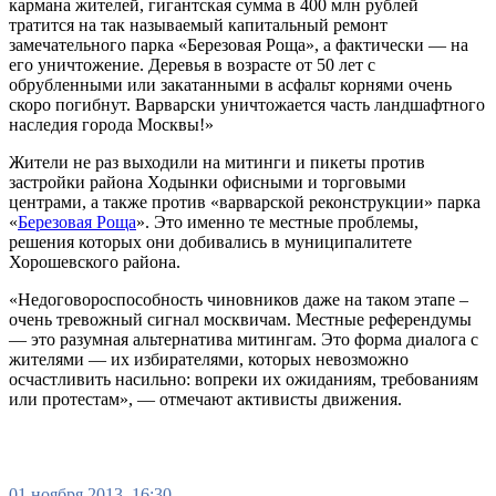
кармана жителей, гигантская сумма в 400 млн рублей
тратится на так называемый капитальный ремонт
замечательного парка «Березовая Роща», а фактически — на
его уничтожение. Деревья в возрасте от 50 лет с
обрубленными или закатанными в асфальт корнями очень
скоро погибнут. Варварски уничтожается часть ландшафтного
наследия города Москвы!»
Жители не раз выходили на митинги и пикеты против
застройки района Ходынки офисными и торговыми
центрами, а также против «варварской реконструкции» парка
«
Березовая Роща
». Это именно те местные проблемы,
решения которых они добивались в муниципалитете
Хорошевского района.
«Недоговороспособность чиновников даже на таком этапе –
очень тревожный сигнал москвичам. Местные референдумы
— это разумная альтернатива митингам. Это форма диалога с
жителями — их избирателями, которых невозможно
осчастливить насильно: вопреки их ожиданиям, требованиям
или протестам», — отмечают активисты движения.
01 ноября 2013, 16:30