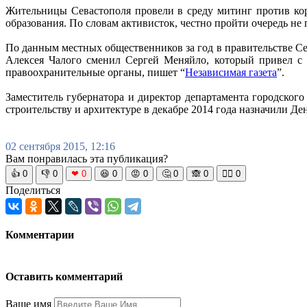
Жительницы Севастополя провели в среду митинг против ко
образования. По словам активисток, честно пройти очередь не 
По данным местных общественников за год в правительстве Се
Алексея Чалого сменил Сергей Меняйло, который привел с с
правоохранительные органы, пишет “
Независимая газета
”.
Заместитель губернатора и директор департамента городского
строительству и архитектуре в декабре 2014 года назначили 
02 сентября 2015, 12:16
Вам понравилась эта публикация?
👍
0
👎
0
❤
0
😆
0
😡
0
🤔
0
🙈
0
🧘‍♀️
0
Поделиться
Комментарии
Оставить комментарий
Ваше имя