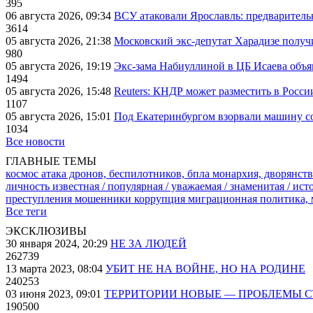
395
06 августа 2026, 09:34
ВСУ атаковали Ярославль: предварител
3614
05 августа 2026, 21:38
Московский экс-депутат Харадизе получи
980
05 августа 2026, 19:19
Экс-зама Набиуллиной в ЦБ Исаева объя
1494
05 августа 2026, 15:48
Reuters: КНДР может разместить в Росси
1107
05 августа 2026, 15:01
Под Екатеринбургом взорвали машину со
1034
Все новости
ГЛАВНЫЕ ТЕМЫ
космос
атака дронов, беспилотников, бпла
монархия, дворянств
личность известная / популярная / уважаемая / знаменитая / ис
преступления
мошенники
коррупция
миграционная политика,
Все теги
ЭКСКЛЮЗИВЫ
30 января 2024, 20:29
НЕ ЗА ЛЮДЕЙ
262739
13 марта 2023, 08:04
УБИТ НЕ НА ВОЙНЕ, НО НА РОДИНЕ
240253
03 июня 2023, 09:01
ТЕРРИТОРИИ НОВЫЕ — ПРОБЛЕМЫ 
190500