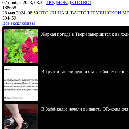
02 ноября 2023, 08:35
ТРУДНОЕ ДЕТСТВО!
188658
28 мая 2024, 08:50
ЭТО ЛИ НАЗЫВАЕТСЯ ГРУЗИНСКОЙ М
304459
Все эксклюзивы
Жаркая погода в Твери завершится к выхо
В Грузии завели дело из-за «фейков» в соц
В Забайкалье начали выдавать QR-коды для