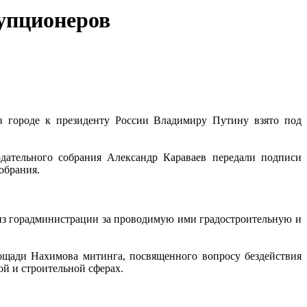
упционеров
в городе к президенту России Владимиру Путину взято под
дательного собрания Александр Караваев передали подписи
собрания.
 из горадминистрации за проводимую ими градостроительную и
ощади Нахимова митинга, посвященного вопросу бездействия
ой и строительной сферах.