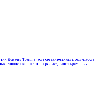
утин
Дональд Трамп
власть
организованная преступность
ные отношения и политика
расследования
криминал,