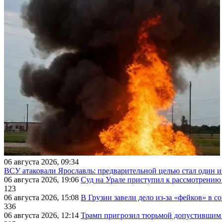
06 августа 2026, 09:34
ВСУ атаковали Ярославль: предварительной целью стал один
06 августа 2026, 19:06
Суд на Урале приступил к рассмотрени
123
06 августа 2026, 15:08
В Грузии завели дело из-за «фейков» в с
336
06 августа 2026, 12:14
Трамп пригрозил тюрьмой допустившим 