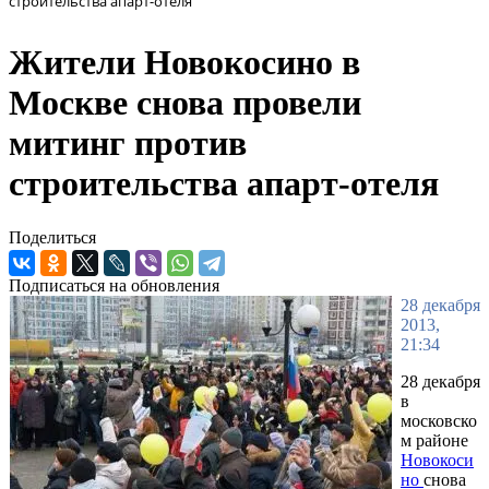
строительства апарт-отеля
Жители Новокосино в
Москве снова провели
митинг против
строительства апарт-отеля
Поделиться
Подписаться на обновления
28 декабря
2013,
21:34
28 декабря
в
московско
м районе
Новокоси
но
снова