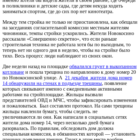
именно хотели бы видеть жители в своем районе, где очереди
в поликлиники и детские сады, где детям некуда ходить
заниматься спортом, где до сих пор нет кинотеатра.
Между тем стройка не только не приостановлена, как обещали
на заседаниях согласительной комиссии местным жителям
чиновники, темпы стройки ускорились. Жители Новокосино
рассказали «Совершенно секретно», что если раньше
строительная техника не работала хотя бы по выходным, то
теперь нет ни одного дня в неделю, чтобы на стройке было
тихо. Весь процесс люди наблюдают из своих окон.
Две недели назад на площадке
обвалился грунт в выкопанном
котловане
и пошла трещина по направлению к дому номер 20
по Новокосинской улице. А
21 декабря жители дома номер
14 обнаружили на стенах в подъезде трещины
, появление
которых связывают именно с ежедневными активными
работами на стройплощадке. Жильцы вызвали
представителей ОВД и МЧС, чтобы зафиксировать изменения
и пожаловаться. Был составлен протокол. На сами трещины
жильцы наклеили бумагу, чтобы следить. не
увеличиваются ли они. Как написали в социальных сетях
жители дома номер 14, через несколько дней бумага
разорвалась. По правилам, обследовать дом должна
специальная комиссия, в обязанностях которой — установить
причину появления трещин. Грунт в этом месте вообще