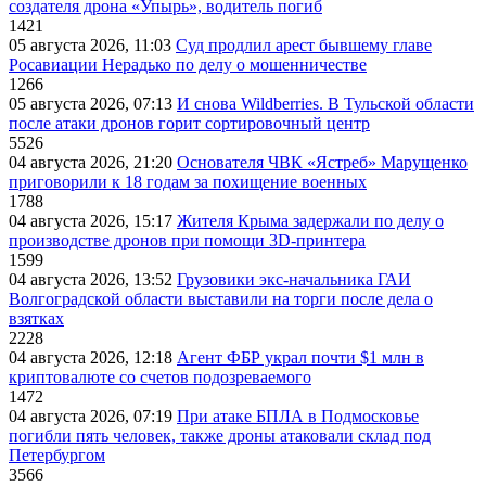
создателя дрона «Упырь», водитель погиб
1421
05 августа 2026, 11:03
Суд продлил арест бывшему главе
Росавиации Нерадько по делу о мошенничестве
1266
05 августа 2026, 07:13
И снова Wildberries. В Тульской области
после атаки дронов горит сортировочный центр
5526
04 августа 2026, 21:20
Основателя ЧВК «Ястреб» Марущенко
приговорили к 18 годам за похищение военных
1788
04 августа 2026, 15:17
Жителя Крыма задержали по делу о
производстве дронов при помощи 3D‑принтера
1599
04 августа 2026, 13:52
Грузовики экс-начальника ГАИ
Волгоградской области выставили на торги после дела о
взятках
2228
04 августа 2026, 12:18
Агент ФБР украл почти $1 млн в
криптовалюте со счетов подозреваемого
1472
04 августа 2026, 07:19
При атаке БПЛА в Подмосковье
погибли пять человек, также дроны атаковали склад под
Петербургом
3566