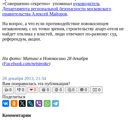
«Совершенно секретно» упоминал
руководитель
Департамента региональной безопасности московского
правительства Алексей Майоров
.
На вопрос, а что если противодействие новокосинцев
незаконному, с их точки зрения, строительству апарт-отеля не
найдет отклика у властей, люди отвечают по-разному: суд,
референдум, акции.
На фото: Митинг в Новокосино 28 декабря
(
Facebook.com/netstroike
)
28 декабря 2013, 21:34
Вам понравилась эта публикация?
👍
0
👎
0
❤
0
😆
0
😡
0
🤔
0
🙈
0
🧘‍♀️
0
Поделиться
Комментарии