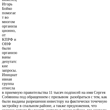
Игорь
Бойко
помогае
т во
многом
организа
ционно,
от
КПРФ и
ОНФ
были
организо
ваны
депутатс
кие
запросы.
Инициат
ивная
группа
отнесла
в приемную правительства 11 тысяч подписей на имя Сергея
Собянина под обращением с призывом разобраться с тем, как
были выданы разрешения инвестору на фактически точечную
застройку в спальном районе, а также предложения, что