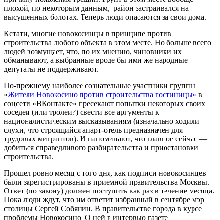
плохой, по некоторым данным, район застраивался на
высушенных болотах. Теперь люди опасаются за свои дома.
Кстати, многие новокосинцы в принципе против
строительства любого объекта в этом месте. Но больше всего
людей возмущает, что, по их мнению, чиновники их
обманывают, а выбранные вроде бы ими же народные
депутаты не поддерживают.
По-прежнему наиболее сознательные участники группы
«
Жители Новокосино против строительства гостиницы»
в
соцсети «ВКонтакте» пресекают попытки некоторых своих
соседей (или тролей?) свести все аргументы к
националистическим высказываниям (изначально ходили
слухи, что строящийся апарт-отель предназначен для
трудовых мигрантов). И напоминают, что главное сейчас —
добиться справедливого разбирательства и приостановки
строительства.
Прошел ровно месяц с того дня, как подписи новокосинцев
были зарегистрированы в приемной правительства Москвы.
Ответ (по закону) должен поступить как раз в течение месяца.
Пока люди ждут, что им ответит избранный в сентябре мэр
столицы Сергей Собянин. В правительстве города в курсе
проблемы Новокосино. О ней в интервью газете