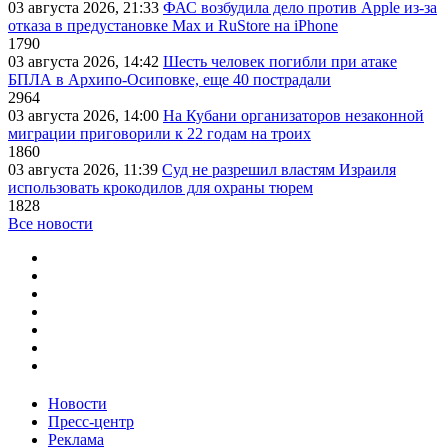
03 августа 2026, 21:33
ФАС возбудила дело против Apple из-за
отказа в предустановке Max и RuStore на iPhone
1790
03 августа 2026, 14:42
Шесть человек погибли при атаке
БПЛА в Архипо-Осиповке, еще 40 пострадали
2964
03 августа 2026, 14:00
На Кубани организаторов незаконной
миграции приговорили к 22 годам на троих
1860
03 августа 2026, 11:39
Суд не разрешил властям Израиля
использовать крокодилов для охраны тюрем
1828
Все новости
Новости
Пресс-центр
Реклама