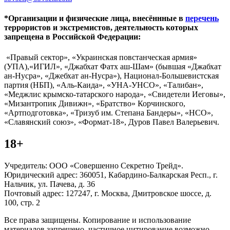
*Организации и физические лица, внесённные в
перечень
террористов и экстремистов, деятельность которых
запрещена в Российской Федерации:
«Правый сектор», «Украинская повстанческая армия»
(УПА),«ИГИЛ», «Джабхат Фатх аш-Шам» (бывшая «Джабхат
ан-Нусра», «Джебхат ан-Нусра»), Национал-Большевистская
партия (НБП), «Аль-Каида», «УНА-УНСО», «Талибан»,
«Меджлис крымско-татарского народа», «Свидетели Иеговы»,
«Мизантропик Дивижн», «Братство» Корчинского,
«Артподготовка», «Тризуб им. Степана Бандеры», «НСО»,
«Славянский союз», «Формат-18», Дуров Павел Валерьевич.
18+
Учредитель: ООО «Совершенно Секретно Трейд».
Юридический адрес: 360051, Кабардино-Балкарская Респ., г.
Нальчик, ул. Пачева, д. 36
Почтовый адрес: 127247, г. Москва, Дмитровское шоссе, д.
100, стр. 2
Все права защищены. Копирование и использование
материалов запрещено, частичное цитирование возможно