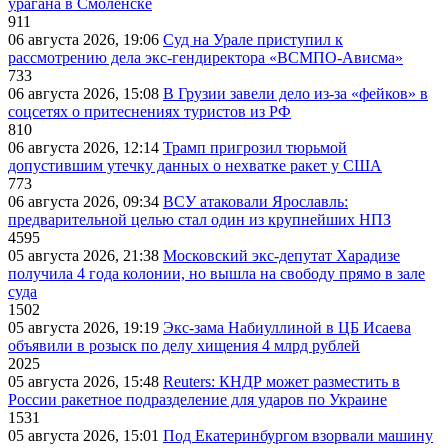
урагана в Смоленске
911
06 августа 2026, 19:06
Суд на Урале приступил к
рассмотрению дела экс-гендиректора «ВСМПО-Ависма»
733
06 августа 2026, 15:08
В Грузии завели дело из-за «фейков» в
соцсетях о притеснениях туристов из РФ
810
06 августа 2026, 12:14
Трамп пригрозил тюрьмой
допустившим утечку данных о нехватке ракет у США
773
06 августа 2026, 09:34
ВСУ атаковали Ярославль:
предварительной целью стал один из крупнейших НПЗ
4595
05 августа 2026, 21:38
Московский экс-депутат Харадизе
получила 4 года колонии, но вышла на свободу прямо в зале
суда
1502
05 августа 2026, 19:19
Экс-зама Набиуллиной в ЦБ Исаева
объявили в розыск по делу хищения 4 млрд рублей
2025
05 августа 2026, 15:48
Reuters: КНДР может разместить в
России ракетное подразделение для ударов по Украине
1531
05 августа 2026, 15:01
Под Екатеринбургом взорвали машину