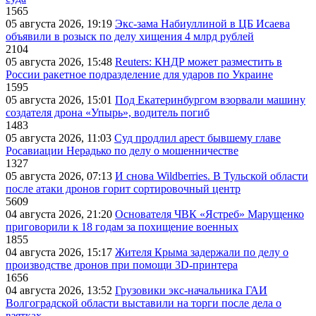
1565
05 августа 2026, 19:19
Экс-зама Набиуллиной в ЦБ Исаева
объявили в розыск по делу хищения 4 млрд рублей
2104
05 августа 2026, 15:48
Reuters: КНДР может разместить в
России ракетное подразделение для ударов по Украине
1595
05 августа 2026, 15:01
Под Екатеринбургом взорвали машину
создателя дрона «Упырь», водитель погиб
1483
05 августа 2026, 11:03
Суд продлил арест бывшему главе
Росавиации Нерадько по делу о мошенничестве
1327
05 августа 2026, 07:13
И снова Wildberries. В Тульской области
после атаки дронов горит сортировочный центр
5609
04 августа 2026, 21:20
Основателя ЧВК «Ястреб» Марущенко
приговорили к 18 годам за похищение военных
1855
04 августа 2026, 15:17
Жителя Крыма задержали по делу о
производстве дронов при помощи 3D‑принтера
1656
04 августа 2026, 13:52
Грузовики экс-начальника ГАИ
Волгоградской области выставили на торги после дела о
взятках