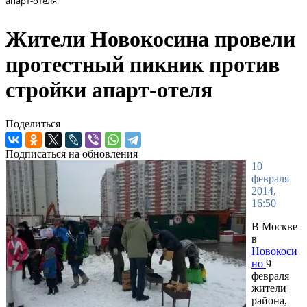
апарт-отеля
Жители Новокосина провели
протестный пикник против
стройки апарт-отеля
Поделиться
Подписаться на обновления
10
февраля
2014,
16:50
В Москве
в
Новокоси
но
9
февраля
жители
района,