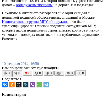
Новокосинской, 18, из-за которой появилась угроза соседним
домам –
обнаружены трещины
на дороге и в подъездах.
Накануне в интернете разгорелся еще один скандал с
подделкой подписей общественных слушаний в Москве :
Инициативная группа МГУ обнаружила
, что были
сфальсифицированы тысячи подписей сотрудников МГУ,
которые якобы поддержали строительство корпуса элитной
«гимназии молодых политиков» на публичных слушаниях в
Раменках.
10 февраля 2014, 16:50
Вам понравилась эта публикация?
👍
0
👎
0
❤
0
😆
0
😡
0
🤔
0
🙈
0
🧘‍♀️
0
Поделиться
Комментарии