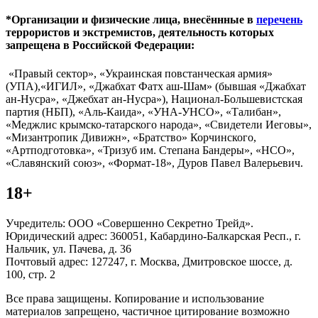
*Организации и физические лица, внесённные в
перечень
террористов и экстремистов, деятельность которых
запрещена в Российской Федерации:
«Правый сектор», «Украинская повстанческая армия»
(УПА),«ИГИЛ», «Джабхат Фатх аш-Шам» (бывшая «Джабхат
ан-Нусра», «Джебхат ан-Нусра»), Национал-Большевистская
партия (НБП), «Аль-Каида», «УНА-УНСО», «Талибан»,
«Меджлис крымско-татарского народа», «Свидетели Иеговы»,
«Мизантропик Дивижн», «Братство» Корчинского,
«Артподготовка», «Тризуб им. Степана Бандеры», «НСО»,
«Славянский союз», «Формат-18», Дуров Павел Валерьевич.
18+
Учредитель: ООО «Совершенно Секретно Трейд».
Юридический адрес: 360051, Кабардино-Балкарская Респ., г.
Нальчик, ул. Пачева, д. 36
Почтовый адрес: 127247, г. Москва, Дмитровское шоссе, д.
100, стр. 2
Все права защищены. Копирование и использование
материалов запрещено, частичное цитирование возможно