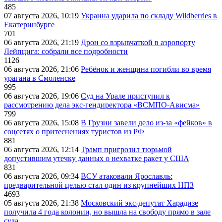
485
07 августа 2026, 10:19
Украина ударила по складу Wildberries в
Екатеринбурге
701
06 августа 2026, 21:19
Дрон со взрывчаткой в аэропорту
Лейпцига: собрали все подробности
1126
06 августа 2026, 21:06
Ребёнок и женщина погибли во время
урагана в Смоленске
995
06 августа 2026, 19:06
Суд на Урале приступил к
рассмотрению дела экс-гендиректора «ВСМПО-Ависма»
799
06 августа 2026, 15:08
В Грузии завели дело из-за «фейков» в
соцсетях о притеснениях туристов из РФ
881
06 августа 2026, 12:14
Трамп пригрозил тюрьмой
допустившим утечку данных о нехватке ракет у США
831
06 августа 2026, 09:34
ВСУ атаковали Ярославль:
предварительной целью стал один из крупнейших НПЗ
4693
05 августа 2026, 21:38
Московский экс-депутат Харадизе
получила 4 года колонии, но вышла на свободу прямо в зале
суда