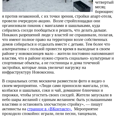
четвертый
месяц
борющиес
я против незаконной, с их точки зрения, стройки апарт-отеля,
провели очередную акцию. Возле стройплощадки они
организовали пикник с мангалами и шашлыками, куда
собрались соседи пообщаться и решить, что делать дальше.
Никаких разрешений люди у властей не спрашивали, полагая,
что имеют полное право на территории возле собственных
домов собираться и отдыхать вместе с детьми. Тем более что
альтернативы с пользой провести время в выходные в своем
районе у новокосинцев мало – жители постоянно напоминают
властям, что в районе нужно строить социально- культурные и
спортивные объекты, а не гостиницы и дома точечной
застройки, которые лишь увеличат нагрузку на
инфраструктуру Новокосина.
В социальных сетях москвичи разместили фото и видео о
своем мероприятии. «Люди сами приносили мангалы, угли,
колбаски и шашлыки, соки и чай, домашние блинчики и
пирожки, чтобы угостить своих соседей. Жители запускали в
небо шары желаний с единым желанием: быть услышанными
властями и остановить злосчастную стройку», — пишут
активисты на
странице в «ВКонтакте».
Мероприятие
проходило спокойно: играли, пели песни, танцевали,