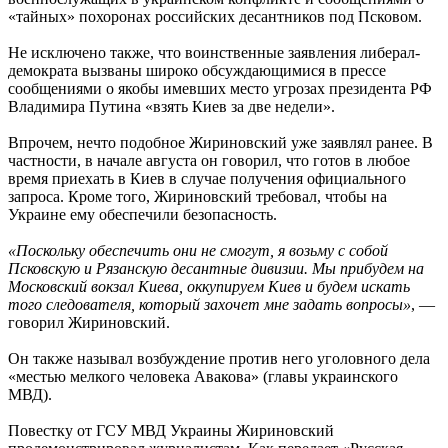
«тайных» похоронах российских десантников под Псковом.
Не исключено также, что воинственные заявления либерал-
демократа вызваны широко обсуждающимися в прессе
сообщениями о якобы имевших место угрозах президента РФ
Владимира Путина «взять Киев за две недели».
Впрочем, нечто подобное Жириновский уже заявлял ранее. В
частности, в начале августа он говорил, что готов в любое
время приехать в Киев в случае получения официального
запроса. Кроме того, Жириновский требовал, чтобы на
Украине ему обеспечили безопасность.
«Поскольку обеспечить они не смогут, я возьму с собой
Псковскую и Рязанскую десантные дивизии. Мы прибудем на
Московский вокзал Киева, оккупируем Киев и будем искать
того следователя, который захочет мне задать вопросы»
, —
говорил Жириновский.
Он также называл возбуждение против него уголовного дела
«местью мелкого человека Авакова» (главы украинского
МВД).
Повестку от ГСУ МВД Украины Жириновский