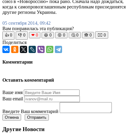
союз в «Новороссию» пока рано. Сначала надо дождаться,
когда к самопровозглашенным республикам присоединятся
другие регионы Украины.
05 сентября 2014, 09:42
Вам понравилась эта публикация?
👍
0
👎
0
❤
0
😆
0
😡
0
🤔
0
🙈
0
🧘‍♀️
0
Поделиться
Комментарии
Оставить комментарий
Ваше имя
Ваш email
Введите Ваш комментарий
Отмена
Отправить
Другие Новости