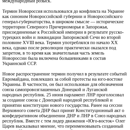
международный розыск.
Термин Новороссия использовался до конфликта на Украине
как синоним Новороссийской губернии и Новороссийского
генерал-губернаторства, в широком смысле — исторические
территории Северного Причерноморья и Запорожья,
присоединенные к Российской империи в результате русско-
турецких войн и ликвидации Запорожской Сечи во второй
половине XVIII века. Термин употреблялся по начало XX
века, однако после революции практически оказался под
запретом, в то время как значительная часть земель
Новороссии была включена большевиками в состав
Украинской ССР.
Новое распространение термин получил в результате событий
Евромайдана, повлекших за собой протесты на юго-востоке
Украины. В частности, он был использован для обозначения
союза самопровозглашенных Донецкой и Луганской
народных республик. 25 июня парламент ЛНР проголосовал
за создание союза с Донецкой народной республикой и
принятии конституции нового государства. Ранее на сессии
Верховного совета ДНР был принят Конституционный акт о
конфедеративном объединении ДНР и ЛНР в Союз народных
республик. Вместе с тем лидер движения «Юго-восток» Олег
Царев высказывал мнение, что переименовывать созданный