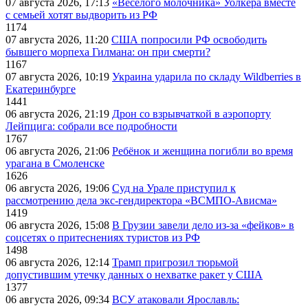
07 августа 2026, 17:13
«Веселого молочника» Уолкера вместе
с семьей хотят выдворить из РФ
1174
07 августа 2026, 11:20
США попросили РФ освободить
бывшего морпеха Гилмана: он при смерти?
1167
07 августа 2026, 10:19
Украина ударила по складу Wildberries в
Екатеринбурге
1441
06 августа 2026, 21:19
Дрон со взрывчаткой в аэропорту
Лейпцига: собрали все подробности
1767
06 августа 2026, 21:06
Ребёнок и женщина погибли во время
урагана в Смоленске
1626
06 августа 2026, 19:06
Суд на Урале приступил к
рассмотрению дела экс-гендиректора «ВСМПО-Ависма»
1419
06 августа 2026, 15:08
В Грузии завели дело из-за «фейков» в
соцсетях о притеснениях туристов из РФ
1498
06 августа 2026, 12:14
Трамп пригрозил тюрьмой
допустившим утечку данных о нехватке ракет у США
1377
06 августа 2026, 09:34
ВСУ атаковали Ярославль: