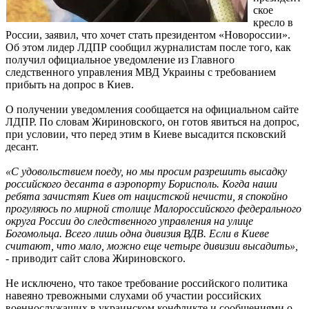
ское
кресло в
России, заявил, что хочет стать президентом «Новороссии».
Об этом лидер ЛДПР сообщил журналистам после того, как
получил официальное уведомление из Главного
следственного управления МВД Украины с требованием
прибыть на допрос в Киев.
О получении уведомления сообщается на официальном сайте
ЛДПР. По словам Жириновского, он готов явиться на допрос,
при условии, что перед этим в Киеве высадится псковский
десант.
«С удовольствием поеду, но мы просим разрешить высадку
российского десанта в аэропорту Борисполь. Когда наши
ребята зачистят Киев от нацистской нечисти, я спокойно
прогуляюсь по мирной столице Малороссийского федерального
округа России до следственного управления на улице
Богомольца. Всего лишь одна дивизия ВДВ. Если в Киеве
считают, что мало, можно еще четыре дивизии высадить»,
- приводит сайт слова Жириновского.
Не исключено, что такое требование российского политика
навеяно тревожными слухами об участии российских
военнослужащих в украинском конфликте и сообщениями о