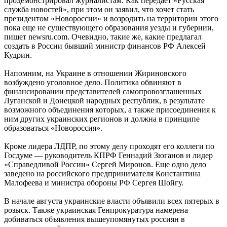
продемонстрировал журналистам. Как передает «Русская
служба новостей», при этом он заявил, что хочет стать
президентом «Новороссии» и возродить на территории этого
пока еще не существующего образования уезды и губернии,
пишет newsru.com. Очевидно, такие же, какие предлагал
создать в России бывший министр финансов РФ Алексей
Кудрин.
Напомним, на Украине в отношении Жириновского
возбуждено уголовное дело. Политика обвиняют в
финансировании представителей самопровозглашенных
Луганской и Донецкой народных республик, в результате
возможного объединения которых, а также присоединения к
ним других украинских регионов и должна в принципе
образоваться «Новороссия».
Кроме лидера ЛДПР, по этому делу проходят его коллеги по
Госдуме — руководитель КПРФ Геннадий Зюганов и лидер
«Справедливой России» Сергей Миронов. Еще одно дело
заведено на российского предпринимателя Константина
Малофеева и министра обороны РФ Сергея Шойгу.
В начале августа украинские власти объявили всех пятерых в
розыск. Также украинская Генпрокуратура намерена
добиваться объявления вышеупомянутых россиян в