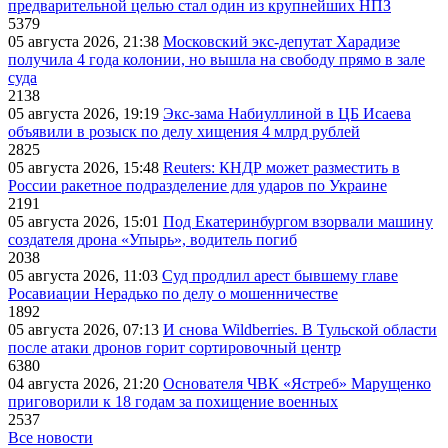
предварительной целью стал один из крупнейших НПЗ
5379
05 августа 2026, 21:38
Московский экс-депутат Харадизе
получила 4 года колонии, но вышла на свободу прямо в зале
суда
2138
05 августа 2026, 19:19
Экс-зама Набиуллиной в ЦБ Исаева
объявили в розыск по делу хищения 4 млрд рублей
2825
05 августа 2026, 15:48
Reuters: КНДР может разместить в
России ракетное подразделение для ударов по Украине
2191
05 августа 2026, 15:01
Под Екатеринбургом взорвали машину
создателя дрона «Упырь», водитель погиб
2038
05 августа 2026, 11:03
Суд продлил арест бывшему главе
Росавиации Нерадько по делу о мошенничестве
1892
05 августа 2026, 07:13
И снова Wildberries. В Тульской области
после атаки дронов горит сортировочный центр
6380
04 августа 2026, 21:20
Основателя ЧВК «Ястреб» Марущенко
приговорили к 18 годам за похищение военных
2537
Все новости