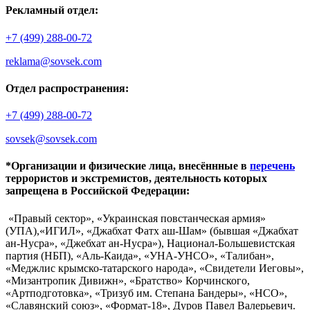
Рекламный отдел:
+7 (499) 288-00-72
reklama@sovsek.com
Отдел распространения:
+7 (499) 288-00-72
sovsek@sovsek.com
*Организации и физические лица, внесённные в
перечень
террористов и экстремистов, деятельность которых
запрещена в Российской Федерации:
«Правый сектор», «Украинская повстанческая армия»
(УПА),«ИГИЛ», «Джабхат Фатх аш-Шам» (бывшая «Джабхат
ан-Нусра», «Джебхат ан-Нусра»), Национал-Большевистская
партия (НБП), «Аль-Каида», «УНА-УНСО», «Талибан»,
«Меджлис крымско-татарского народа», «Свидетели Иеговы»,
«Мизантропик Дивижн», «Братство» Корчинского,
«Артподготовка», «Тризуб им. Степана Бандеры», «НСО»,
«Славянский союз», «Формат-18», Дуров Павел Валерьевич.