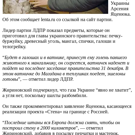
Украины
Арсения
Яценюка.
Об этом сообщает lenta.ru со ссылкой на сайт партии.
Лидер партии ЛДПР показал предметы, которые он
приготовил для главы украинского правительства: печку-
буржуйку, древесный уголь, мангал, спички, галоши и
телогрейку.
“
Будет в галошах и в ватнике, принесут ему голень павшего
животного к мангальчику, он согреется, ватничек наденет и
пойдет на последнее заседание правительства 31 декабря. В
этом ватничке до Магадана в теплушках поедет, эшелоны
готовы
”, — отметил лидер ЛДПР.
Жириновский подчеркнул, что газа Украине “явно не хватит”,
а угля нет, поскольку шахты разбомбили.
Он также прокомментировал заявление Яценюка, касающееся
реализации проекта «Стена» на границе с Россией.
“
Последние штаны вся Европа должна снять, чтобы он
построил стену в 2000 километров
”, — отметил
Жириновский, добавив в посылку перчатки и мастерок.