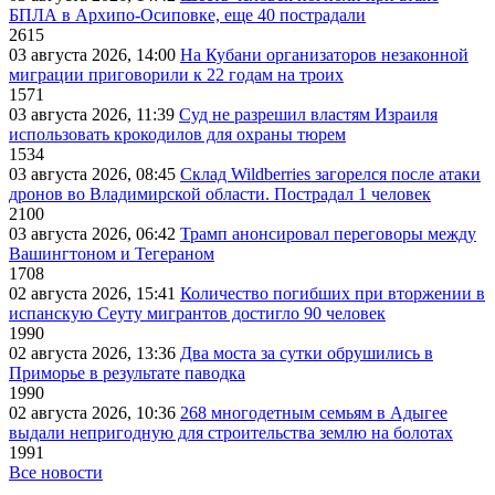
БПЛА в Архипо-Осиповке, еще 40 пострадали
2615
03 августа 2026, 14:00
На Кубани организаторов незаконной
миграции приговорили к 22 годам на троих
1571
03 августа 2026, 11:39
Суд не разрешил властям Израиля
использовать крокодилов для охраны тюрем
1534
03 августа 2026, 08:45
Склад Wildberries загорелся после атаки
дронов во Владимирской области. Пострадал 1 человек
2100
03 августа 2026, 06:42
Трамп анонсировал переговоры между
Вашингтоном и Тегераном
1708
02 августа 2026, 15:41
Количество погибших при вторжении в
испанскую Сеуту мигрантов достигло 90 человек
1990
02 августа 2026, 13:36
Два моста за сутки обрушились в
Приморье в результате паводка
1990
02 августа 2026, 10:36
268 многодетным семьям в Адыгее
выдали непригодную для строительства землю на болотах
1991
Все новости