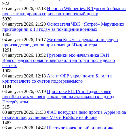
922
05 августа 2026, 07:13
И снова Wildberries. В Тульской области
после атаки дронов горит сортировочный центр
5030
04 августа 2026, 21:20
Основателя ЧВК «Ястреб» Марущенко
приговорили к 18 годам за похищение военных
1402
04 августа 2026, 15:17
Жителя Крыма задержали по делу о
производстве дронов при помощи 3D‑принтера
1291
04 августа 2026, 13:52
Грузовики экс-начальника ГАИ
Волгоградской области выставили на торги после дела о
взятках
1908
04 августа 2026, 12:18
Агент ФБР украл почти $1 млн в
криптовалюте со счетов подозреваемого
1184
04 августа 2026, 07:19
При атаке БПЛА в Подмосковье
погибли пять человек, также дроны атаковали склад под
Петербургом
3154
03 августа 2026, 21:33
ФАС возбудила дело против Apple из-за
отказа в предустановке Max и RuStore на iPhone
1487
03 августа 2026, 14:42
Шесть человек погибли при атаке