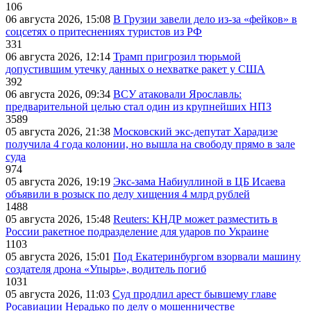
106
06 августа 2026, 15:08
В Грузии завели дело из-за «фейков» в
соцсетях о притеснениях туристов из РФ
331
06 августа 2026, 12:14
Трамп пригрозил тюрьмой
допустившим утечку данных о нехватке ракет у США
392
06 августа 2026, 09:34
ВСУ атаковали Ярославль:
предварительной целью стал один из крупнейших НПЗ
3589
05 августа 2026, 21:38
Московский экс-депутат Харадизе
получила 4 года колонии, но вышла на свободу прямо в зале
суда
974
05 августа 2026, 19:19
Экс-зама Набиуллиной в ЦБ Исаева
объявили в розыск по делу хищения 4 млрд рублей
1488
05 августа 2026, 15:48
Reuters: КНДР может разместить в
России ракетное подразделение для ударов по Украине
1103
05 августа 2026, 15:01
Под Екатеринбургом взорвали машину
создателя дрона «Упырь», водитель погиб
1031
05 августа 2026, 11:03
Суд продлил арест бывшему главе
Росавиации Нерадько по делу о мошенничестве