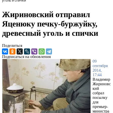
уголь и спички
Жириновский отправил
Яценюку печку-буржуйку,
древесный уголь и спички
Поделиться
Подписаться на обновления
09
сентября
2014,
17:44
Владимир
Жириновс
кий
собрал
посылку
для
премьер-
министра