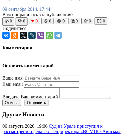
09 сентября 2014, 17:44
Вам понравилась эта публикация?
👍
0
👎
0
❤
0
😆
0
😡
0
🤔
0
🙈
0
🧘‍♀️
0
Поделиться
Комментарии
Оставить комментарий
Ваше имя
Ваш email
Введите Ваш комментарий
Отмена
Отправить
Другие Новости
06 августа 2026, 19:06
Суд на Урале приступил к
рассмотрению дела экс-гендиректора «ВСМПО-Ависма»