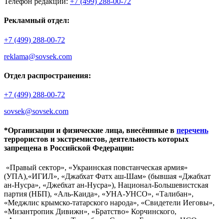
Телефон редакции:
+7 (499) 288-00-72
Рекламный отдел:
+7 (499) 288-00-72
reklama@sovsek.com
Отдел распространения:
+7 (499) 288-00-72
sovsek@sovsek.com
*Организации и физические лица, внесённные в
перечень
террористов и экстремистов, деятельность которых
запрещена в Российской Федерации:
«Правый сектор», «Украинская повстанческая армия»
(УПА),«ИГИЛ», «Джабхат Фатх аш-Шам» (бывшая «Джабхат
ан-Нусра», «Джебхат ан-Нусра»), Национал-Большевистская
партия (НБП), «Аль-Каида», «УНА-УНСО», «Талибан»,
«Меджлис крымско-татарского народа», «Свидетели Иеговы»,
«Мизантропик Дивижн», «Братство» Корчинского,