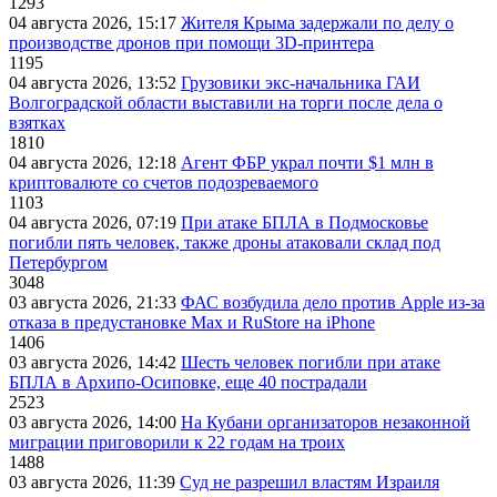
1293
04 августа 2026, 15:17
Жителя Крыма задержали по делу о
производстве дронов при помощи 3D‑принтера
1195
04 августа 2026, 13:52
Грузовики экс-начальника ГАИ
Волгоградской области выставили на торги после дела о
взятках
1810
04 августа 2026, 12:18
Агент ФБР украл почти $1 млн в
криптовалюте со счетов подозреваемого
1103
04 августа 2026, 07:19
При атаке БПЛА в Подмосковье
погибли пять человек, также дроны атаковали склад под
Петербургом
3048
03 августа 2026, 21:33
ФАС возбудила дело против Apple из-за
отказа в предустановке Max и RuStore на iPhone
1406
03 августа 2026, 14:42
Шесть человек погибли при атаке
БПЛА в Архипо-Осиповке, еще 40 пострадали
2523
03 августа 2026, 14:00
На Кубани организаторов незаконной
миграции приговорили к 22 годам на троих
1488
03 августа 2026, 11:39
Суд не разрешил властям Израиля