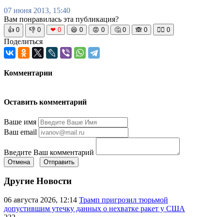
07 июня 2013, 15:40
Вам понравилась эта публикация?
👍
0
👎
0
❤
0
😆
0
😡
0
🤔
0
🙈
0
🧘‍♀️
0
Поделиться
Комментарии
Оставить комментарий
Ваше имя
Ваш email
Введите Ваш комментарий
Отмена
Отправить
Другие Новости
06 августа 2026, 12:14
Трамп пригрозил тюрьмой
допустившим утечку данных о нехватке ракет у США