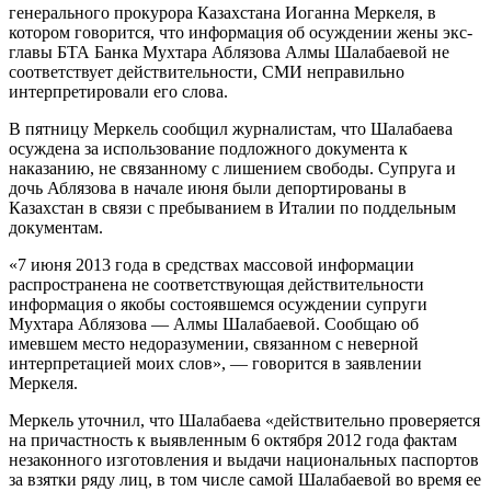
генерального прокурора Казахстана Иоганна Меркеля, в
котором говорится, что информация об осуждении жены экс-
главы БТА Банка Мухтара Аблязова Алмы Шалабаевой не
соответствует действительности, СМИ неправильно
интерпретировали его слова.
В пятницу Меркель сообщил журналистам, что Шалабаева
осуждена за использование подложного документа к
наказанию, не связанному с лишением свободы. Супруга и
дочь Аблязова в начале июня были депортированы в
Казахстан в связи с пребыванием в Италии по поддельным
документам.
«7 июня 2013 года в средствах массовой информации
распространена не соответствующая действительности
информация о якобы состоявшемся осуждении супруги
Мухтара Аблязова — Алмы Шалабаевой. Сообщаю об
имевшем место недоразумении, связанном с неверной
интерпретацией моих слов», — говорится в заявлении
Меркеля.
Меркель уточнил, что Шалабаева «действительно проверяется
на причастность к выявленным 6 октября 2012 года фактам
незаконного изготовления и выдачи национальных паспортов
за взятки ряду лиц, в том числе самой Шалабаевой во время ее