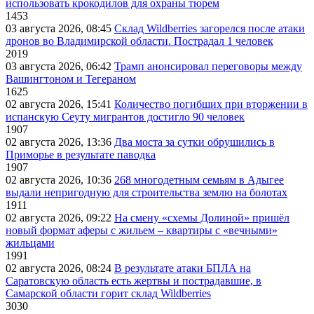
использовать крокодилов для охраны тюрем
1453
03 августа 2026, 08:45
Склад Wildberries загорелся после атаки
дронов во Владимирской области. Пострадал 1 человек
2019
03 августа 2026, 06:42
Трамп анонсировал переговоры между
Вашингтоном и Тегераном
1625
02 августа 2026, 15:41
Количество погибших при вторжении в
испанскую Сеуту мигрантов достигло 90 человек
1907
02 августа 2026, 13:36
Два моста за сутки обрушились в
Приморье в результате паводка
1907
02 августа 2026, 10:36
268 многодетным семьям в Адыгее
выдали непригодную для строительства землю на болотах
1911
02 августа 2026, 09:22
На смену «схемы Долиной» пришёл
новый формат аферы с жильем – квартиры с «вечными»
жильцами
1991
02 августа 2026, 08:24
В результате атаки БПЛА на
Саратовскую область есть жертвы и пострадавшие, в
Самарской области горит склад Wildberries
3030