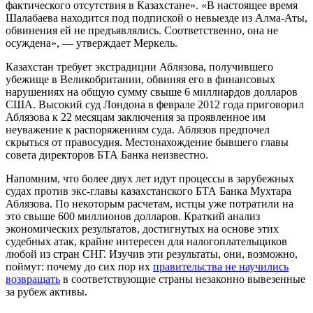
фактического отсутствия в Казахстане». «В настоящее время
Шалабаева находится под подпиской о невыезде из Алма-Аты,
обвинения ей не предъявлялись. Соответственно, она не
осуждена», — утверждает Меркель.
Казахстан требует экстрадиции Аблязова, получившего
убежище в Великобритании, обвиняя его в финансовых
нарушениях на общую сумму свыше 6 миллиардов долларов
США. Высокий суд Лондона в феврале 2012 года приговорил
Аблязова к 22 месяцам заключения за проявленное им
неуважение к распоряжениям суда. Аблязов предпочел
скрыться от правосудия. Местонахождение бывшего главы
совета директоров БТА Банка неизвестно.
Напомним, что более двух лет идут процессы в зарубежных
судах против экс-главы казахстанского БТА Банка Мухтара
Аблязова. По некоторым расчетам, истцы уже потратили на
это свыше 600 миллионов долларов. Краткий анализ
экономических результатов, достигнутых на основе этих
судебных атак, крайне интересен для налогоплательщиков
любой из стран СНГ. Изучив эти результаты, они, возможно,
поймут: почему до сих пор их
правительства не научились
возвращать
в соответствующие страны незаконно вывезенные
за рубеж активы.