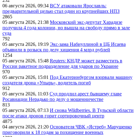
232
06 августа 2026, 09:34
ВСУ атаковали Ярославль:
предварительной целью стал один из крупнейших НПЗ
2865
05 августа 2026, 21:38
Московский экс-депутат Харадизе
получила 4 года колонии, но вышла на свободу прямо в зале
суда
792
05 августа 2026, 19:19
Экс-зама Набиуллиной в ЦБ Исаева
объявили в розыск по делу хищения 4 млрд рублей
1254
05 августа 2026, 15:48
Reuters: КНДР может разместить в
России ракетное подразделение для ударов по Украине
970
05 августа 2026, 15:01
Под Екатеринбургом взорвали машину
создателя дрона «Упырь», водитель погиб
912
05 августа 2026, 11:03
Суд продлил арест бывшему главе
Росавиации Нерадько по делу о мошенничестве
813
05 августа 2026, 07:13
И снова Wildberries. В Тульской области
после атаки дронов горит сортировочный центр
4875
04 августа 2026, 21:20
Основателя ЧВК «Ястреб» Марущенко
приговорили к 18 годам за похищение военных