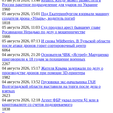
05 августа 2026, 15:48
Reuters: КНДР может разместить в
России ракетное подразделение для ударов по Украине
1960
05 августа 2026, 15:01
Под Екатеринбургом взорвали машину
создателя дрона «Упырь», водитель погиб
1818
05 августа 2026, 11:03
Суд продлил арест бывшему главе
Росавиации Нерадько по делу о мошенничестве
1666
05 августа 2026, 07:13
И снова Wildberries. В Тульской области
после атаки дронов горит сортировочный центр
6064
04 августа 2026, 21:20
Основателя ЧВК «Ястреб» Марущенко
приговорили к 18 годам за похищение военных
2267
04 августа 2026, 15:17
Жителя Крыма задержали по делу о
производстве дронов при помощи 3D‑принтера
1982
04 августа 2026, 13:52
Грузовики экс-начальника ГАИ
Волгоградской области выставили на торги после дела о
взятках
2623
04 августа 2026, 12:18
Агент ФБР украл почти $1 млн в
криптовалюте со счетов подозреваемого
1838