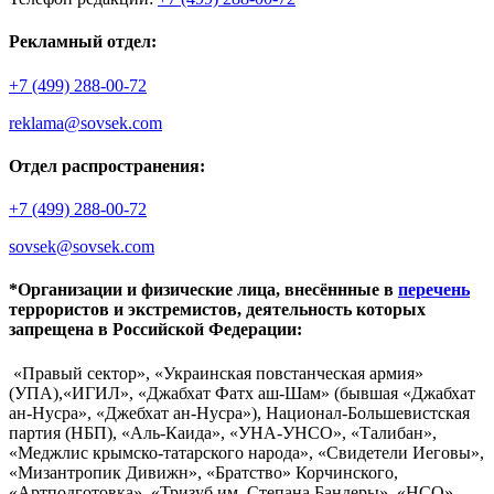
Рекламный отдел:
+7 (499) 288-00-72
reklama@sovsek.com
Отдел распространения:
+7 (499) 288-00-72
sovsek@sovsek.com
*Организации и физические лица, внесённные в
перечень
террористов и экстремистов, деятельность которых
запрещена в Российской Федерации:
«Правый сектор», «Украинская повстанческая армия»
(УПА),«ИГИЛ», «Джабхат Фатх аш-Шам» (бывшая «Джабхат
ан-Нусра», «Джебхат ан-Нусра»), Национал-Большевистская
партия (НБП), «Аль-Каида», «УНА-УНСО», «Талибан»,
«Меджлис крымско-татарского народа», «Свидетели Иеговы»,
«Мизантропик Дивижн», «Братство» Корчинского,
«Артподготовка», «Тризуб им. Степана Бандеры», «НСО»,