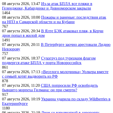
08 августа 2026, 13:47
Из-за атак БПЛА все пляжи в
Геленджике, Кабардинке и Дивноморском закрыли
1464
08 августа 2026, 10:00
Пожары и раненые: последствия атак
на НПЗ в Самарской области и на Кубани
767
07 августа 2026, 20:34
В Ялте БЭК атаковал пляж, в Керчи
дрон попал в жилой дом
1491
07 августа 2026, 20:11
В Петербурге заочно арестовали Лидию
Невзорову
757
07 августа 2026, 18:37
Сухогруз под турецким флагом
подвергся атаке БПЛА у порта Новороссийск
861
07 августа 2026, 17:13
«Веселого молочника» Уолкера вместе
с семьей хотят выдворить из РФ
878
07 августа 2026, 11:20
США попросили РФ освободить
бывшего морпеха Гилмана: он при смерти?
917
07 августа 2026, 10:19
Украина ударила по складу Wildberries в
Екатеринбурге
1180
06 августа 2026, 21:19
Дрон со взрывчаткой в аэропорту