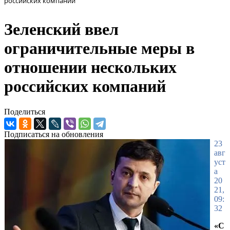
российских компаний
Зеленский ввел
ограничительные меры в
отношении нескольких
российских компаний
Поделиться
Подписаться на обновления
23
авг
уст
а
20
21,
09:
32
«С