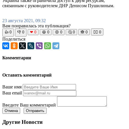
Украина также ограничила доступ к двум ресурсам,
связанным с руководителем ДНР Денисом Пушилиным.
23 августа 2021, 09:32
Вам понравилась эта публикация?
👍
0
👎
0
❤
0
😆
0
😡
0
🤔
0
🙈
0
🧘‍♀️
0
Поделиться
Комментарии
Оставить комментарий
Ваше имя
Ваш email
Введите Ваш комментарий
Отмена
Отправить
Другие Новости