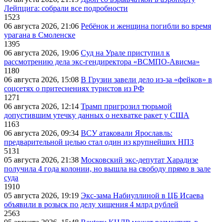
Лейпцига: собрали все подробности
1523
06 августа 2026, 21:06
Ребёнок и женщина погибли во время
урагана в Смоленске
1395
06 августа 2026, 19:06
Суд на Урале приступил к
рассмотрению дела экс-гендиректора «ВСМПО-Ависма»
1180
06 августа 2026, 15:08
В Грузии завели дело из-за «фейков» в
соцсетях о притеснениях туристов из РФ
1271
06 августа 2026, 12:14
Трамп пригрозил тюрьмой
допустившим утечку данных о нехватке ракет у США
1163
06 августа 2026, 09:34
ВСУ атаковали Ярославль:
предварительной целью стал один из крупнейших НПЗ
5131
05 августа 2026, 21:38
Московский экс-депутат Харадизе
получила 4 года колонии, но вышла на свободу прямо в зале
суда
1910
05 августа 2026, 19:19
Экс-зама Набиуллиной в ЦБ Исаева
объявили в розыск по делу хищения 4 млрд рублей
2563