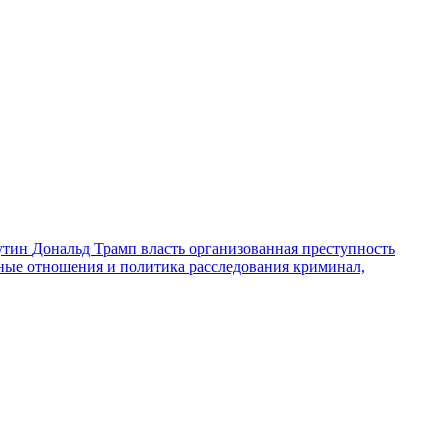
утин
Дональд Трамп
власть
организованная преступность
ные отношения и политика
расследования
криминал,