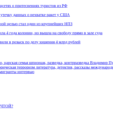
оцсетях о притеснениях туристов из РФ
утечку данных о нехватке ракет у США
ьной целью стал один из крупнейших НПЗ
ла 4 года колонии, но вышла на свободу прямо в зале суда
вили в розыск по делу хищения 4 млрд рублей
о, царская семья
шпионаж, разведка, контрразведка
Владимир П
торическая
терроризм
литература, детектив, рассказы
международ
 мигранты
интервью
ЕЧТОЙ?