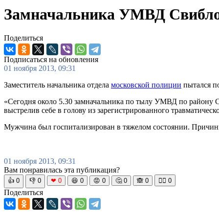
Замначальника УМВД Свиблов
Поделиться
Подписаться на обновления
01 ноября 2013, 09:31
Заместитель начальника отдела
московской полиции
пытался по
«Сегодня около 5.30 замначальника по тылу УМВД по району С
выстрелив себе в голову из зарегистрированного травматическ
Мужчина был госпитализирован в тяжелом состоянии. Причины
01 ноября 2013, 09:31
Вам понравилась эта публикация?
👍
0
👎
0
❤
0
😆
0
😡
0
🤔
0
🙈
0
🧘‍♀️
0
Поделиться