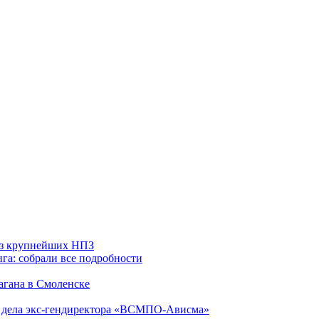
 из крупнейших НПЗ
га: собрали все подробности
агана в Смоленске
ю дела экс-гендиректора «ВСМПО-Ависма»