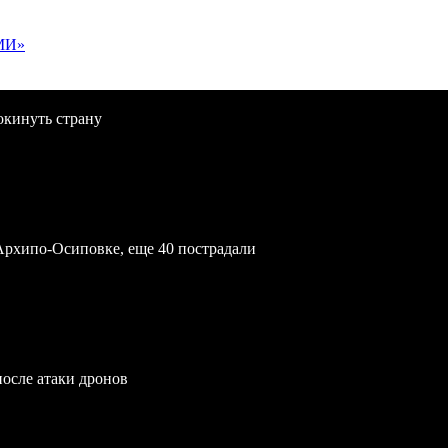
МИ»
окинуть страну
Архипо-Осиповке, еще 40 пострадали
после атаки дронов