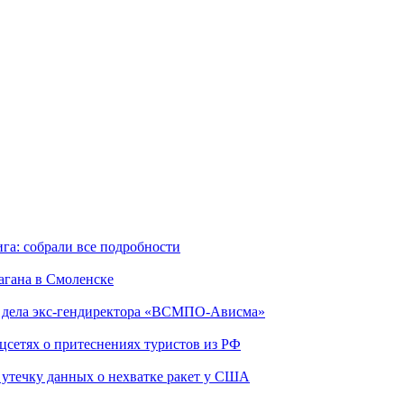
га: собрали все подробности
агана в Смоленске
ю дела экс-гендиректора «ВСМПО-Ависма»
оцсетях о притеснениях туристов из РФ
утечку данных о нехватке ракет у США