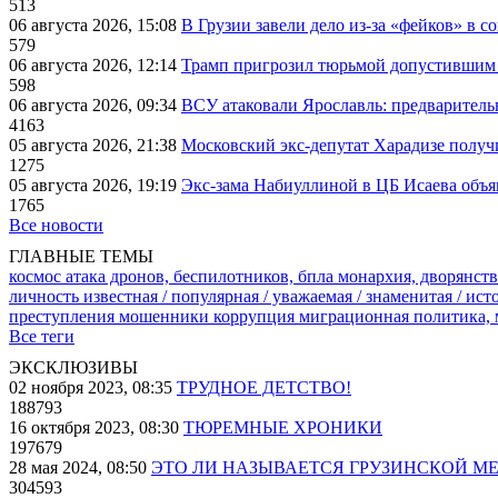
513
06 августа 2026, 15:08
В Грузии завели дело из-за «фейков» в с
579
06 августа 2026, 12:14
Трамп пригрозил тюрьмой допустившим 
598
06 августа 2026, 09:34
ВСУ атаковали Ярославль: предварител
4163
05 августа 2026, 21:38
Московский экс-депутат Харадизе получи
1275
05 августа 2026, 19:19
Экс-зама Набиуллиной в ЦБ Исаева объя
1765
Все новости
ГЛАВНЫЕ ТЕМЫ
космос
атака дронов, беспилотников, бпла
монархия, дворянств
личность известная / популярная / уважаемая / знаменитая / ис
преступления
мошенники
коррупция
миграционная политика,
Все теги
ЭКСКЛЮЗИВЫ
02 ноября 2023, 08:35
ТРУДНОЕ ДЕТСТВО!
188793
16 октября 2023, 08:30
ТЮРЕМНЫЕ ХРОНИКИ
197679
28 мая 2024, 08:50
ЭТО ЛИ НАЗЫВАЕТСЯ ГРУЗИНСКОЙ М
304593