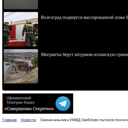
Волгоград подвергся массированной атаке
Мигранты берут штурмом испанскую границ
Главная
Новости
Замначальника УМВД Свиблово пытался поконч