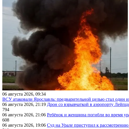
06 августа 2026, 09:34
ВСУ атаковали Ярославль: предварительной целью стал один
06 августа 2026, 21:19
Дрон со взрывчаткой в аэропорту Лейпци
794
06 августа 2026, 21:06
Ребёнок и женщина погибли во время ур
608
06 августа 2026, 19:06
Суд на Урале приступил к рассмотрени