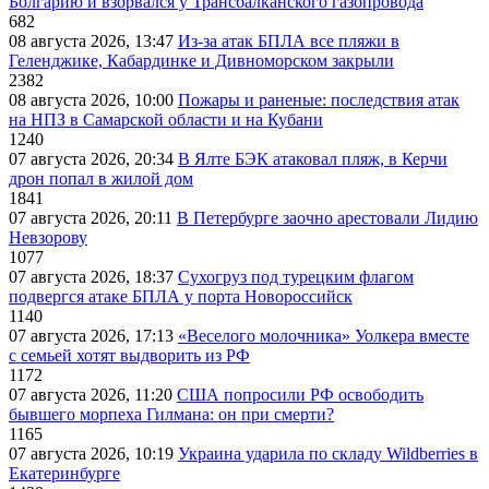
Болгарию и взорвался у Трансбалканского газопровода
682
08 августа 2026, 13:47
Из-за атак БПЛА все пляжи в
Геленджике, Кабардинке и Дивноморском закрыли
2382
08 августа 2026, 10:00
Пожары и раненые: последствия атак
на НПЗ в Самарской области и на Кубани
1240
07 августа 2026, 20:34
В Ялте БЭК атаковал пляж, в Керчи
дрон попал в жилой дом
1841
07 августа 2026, 20:11
В Петербурге заочно арестовали Лидию
Невзорову
1077
07 августа 2026, 18:37
Сухогруз под турецким флагом
подвергся атаке БПЛА у порта Новороссийск
1140
07 августа 2026, 17:13
«Веселого молочника» Уолкера вместе
с семьей хотят выдворить из РФ
1172
07 августа 2026, 11:20
США попросили РФ освободить
бывшего морпеха Гилмана: он при смерти?
1165
07 августа 2026, 10:19
Украина ударила по складу Wildberries в
Екатеринбурге