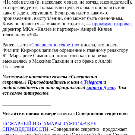
«На мой взгляд (и, насколько я знаю, на взгляд законодателей),
это преследуется, только если цель его была опорочить или
как-то задеть верующих. Если речь идет о каком-то
произведении, выступлении, оно может быть оценочным.
Кому не нравится — можно не ходить», —
прокомментировал
директор МКА «Князев и партнеры» Андрей Князев
телеканалу «360».
Ранее газета «
Совершенно секретно
» писала, что певец
Филипп Киркоров записал обращение к главному редактору
RT Маргарите Симоньян, после того как она резко
высказалась о Максиме Галкине и его браке с Аллой
Пугачевой.
Уважаемые читатели газеты «Совершенно
секретно»! Присоединяйтесь к нам
в Telegram
и
подписывайтесь на наш официальный
канал в Дзене
. Там
все самое интересное.
____________________
Читайте в новом номере газеты «Совершенно секретно»:
ПОЖАРНЫЙ ИЗ САМАРЫ ЗАЖЕГ ФАКЕЛ
СПРАВЕДЛИВОСТИ
. «Совершенно секретно» продолжает
следить за судьбой пожарного из Самарской области Сергея