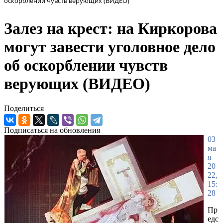
оскорблении чувств верующих (ВИДЕО)
Залез на крест: на Киркорова
могут завести уголовное дело
об оскорблении чувств
верующих (ВИДЕО)
Поделиться
Подписаться на обновления
03
ма
я
20
22,
15:
28
Пр
едс