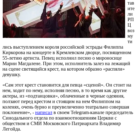
тав
ите
ли
РП
Ц
воз
му
ти
лись выступлением короля российской эстрады Филиппа
Киркорова на концерте в Кремлевском дворце, посвященном
55-летию артиста. Певец исполнил песню о мироносице
Марии Магдалене. При этом, исполнитель залез на лежащий
на сцене светящийся крест, на котором образно «распяли»
девушку.
«Сам этот крест становится для певца «сценой». Он стоит на
нем, ходит по нему, исполняя песню, в то время как другие
актеры, из «подтанцовки», облаченные в черные одеяния,
ползают перед крестом и стоящим на нем Филиппом на
коленях, очень бурно и преувеличенно театрально совершая
поклонение», -
написал
в своем Telegram-канале председатель
Синодального отдела по взаимоотношениям Церкви с
обществом и СМИ Московского Патриархата Владимир
Легойда.