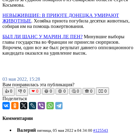
Косымова.
НЕВЫЖИВШИЕ: В ПРИЮТЕ ДОНЕЦКА УМИРАЮТ
ЖИВОТНЫЕ
. Хозяйка приюта погубила десятки животных,
собирая им на помощь пожертвования.
БЫЛ ЛИ ШАНС У МАРИН ЛЕ ПЕН?
Минувшие выборы
главы государства во Франции не принесли сюрпризов.
Впрочем, один все же был: результат давнего оппозиционного
кандидата оказался на удивление высок.
03 мая 2022, 15:28
Вам понравилась эта публикация?
👍
0
👎
0
❤
0
😆
0
😡
0
🤔
0
🙈
0
🧘‍♀️
0
Поделиться
Комментарии
Валерий
пятница, 05 мая 2022 в 04:34:00
#125543