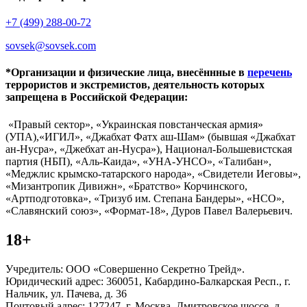
+7 (499) 288-00-72
sovsek@sovsek.com
*Организации и физические лица, внесённные в
перечень
террористов и экстремистов, деятельность которых
запрещена в Российской Федерации:
«Правый сектор», «Украинская повстанческая армия»
(УПА),«ИГИЛ», «Джабхат Фатх аш-Шам» (бывшая «Джабхат
ан-Нусра», «Джебхат ан-Нусра»), Национал-Большевистская
партия (НБП), «Аль-Каида», «УНА-УНСО», «Талибан»,
«Меджлис крымско-татарского народа», «Свидетели Иеговы»,
«Мизантропик Дивижн», «Братство» Корчинского,
«Артподготовка», «Тризуб им. Степана Бандеры», «НСО»,
«Славянский союз», «Формат-18», Дуров Павел Валерьевич.
18+
Учредитель: ООО «Совершенно Секретно Трейд».
Юридический адрес: 360051, Кабардино-Балкарская Респ., г.
Нальчик, ул. Пачева, д. 36
Почтовый адрес: 127247, г. Москва, Дмитровское шоссе, д.