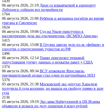
1439
06 августа 2026, 21:19
Дрон со взрывчаткой в аэропорту
Лейпцига: собрали все подробности
1764
06 августа 2026, 21:06
Ребёнок и женщина погибли во время
урагана в Смоленске
1624
06 августа 2026, 19:06
Суд на Урале приступил к
рассмотрению дела экс-гендиректора «ВСМПО-Ависма»
1415
06 августа 2026, 15:08
В Грузии завели дело из-за «фейков» в
соцсетях о притеснениях туристов из РФ
1496
06 августа 2026, 12:14
Трамп пригрозил тюрьмой
допустившим утечку данных о нехватке ракет у США
1374
06 августа 2026, 09:34
ВСУ атаковали Ярославль:
предварительной целью стал один из крупнейших НПЗ
5376
05 августа 2026, 21:38
Московский экс-депутат Харадизе
получила 4 года колонии, но вышла на свободу прямо в зале
суда
2136
05 августа 2026, 19:19
Экс-зама Набиуллиной в ЦБ Исаева
объявили в розыск по делу хищения 4 млрд рублей