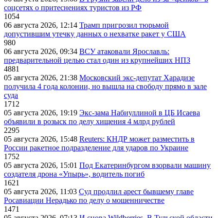
соцсетях о притеснениях туристов из РФ
1054
06 августа 2026, 12:14
Трамп пригрозил тюрьмой
допустившим утечку данных о нехватке ракет у США
980
06 августа 2026, 09:34
ВСУ атаковали Ярославль:
предварительной целью стал один из крупнейших НПЗ
4881
05 августа 2026, 21:38
Московский экс-депутат Харадизе
получила 4 года колонии, но вышла на свободу прямо в зале
суда
1712
05 августа 2026, 19:19
Экс-зама Набиуллиной в ЦБ Исаева
объявили в розыск по делу хищения 4 млрд рублей
2295
05 августа 2026, 15:48
Reuters: КНДР может разместить в
России ракетное подразделение для ударов по Украине
1752
05 августа 2026, 15:01
Под Екатеринбургом взорвали машину
создателя дрона «Упырь», водитель погиб
1621
05 августа 2026, 11:03
Суд продлил арест бывшему главе
Росавиации Нерадько по делу о мошенничестве
1471
05 августа 2026, 07:13
И снова Wildberries. В Тульской области