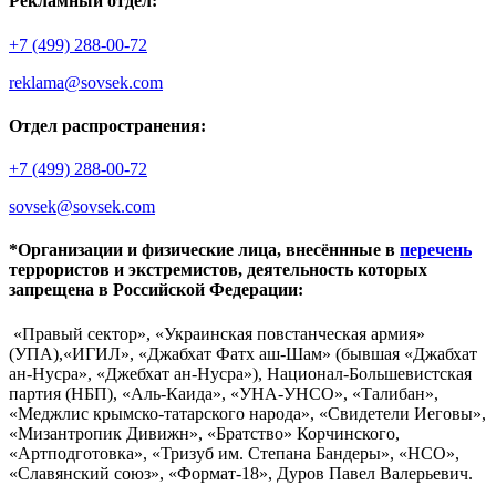
Рекламный отдел:
+7 (499) 288-00-72
reklama@sovsek.com
Отдел распространения:
+7 (499) 288-00-72
sovsek@sovsek.com
*Организации и физические лица, внесённные в
перечень
террористов и экстремистов, деятельность которых
запрещена в Российской Федерации:
«Правый сектор», «Украинская повстанческая армия»
(УПА),«ИГИЛ», «Джабхат Фатх аш-Шам» (бывшая «Джабхат
ан-Нусра», «Джебхат ан-Нусра»), Национал-Большевистская
партия (НБП), «Аль-Каида», «УНА-УНСО», «Талибан»,
«Меджлис крымско-татарского народа», «Свидетели Иеговы»,
«Мизантропик Дивижн», «Братство» Корчинского,
«Артподготовка», «Тризуб им. Степана Бандеры», «НСО»,
«Славянский союз», «Формат-18», Дуров Павел Валерьевич.