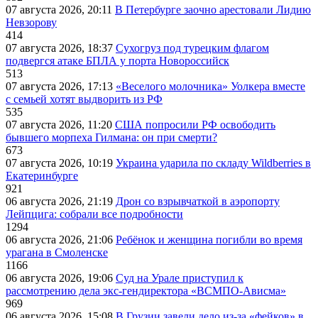
07 августа 2026, 20:11
В Петербурге заочно арестовали Лидию
Невзорову
414
07 августа 2026, 18:37
Сухогруз под турецким флагом
подвергся атаке БПЛА у порта Новороссийск
513
07 августа 2026, 17:13
«Веселого молочника» Уолкера вместе
с семьей хотят выдворить из РФ
535
07 августа 2026, 11:20
США попросили РФ освободить
бывшего морпеха Гилмана: он при смерти?
673
07 августа 2026, 10:19
Украина ударила по складу Wildberries в
Екатеринбурге
921
06 августа 2026, 21:19
Дрон со взрывчаткой в аэропорту
Лейпцига: собрали все подробности
1294
06 августа 2026, 21:06
Ребёнок и женщина погибли во время
урагана в Смоленске
1166
06 августа 2026, 19:06
Суд на Урале приступил к
рассмотрению дела экс-гендиректора «ВСМПО-Ависма»
969
06 августа 2026, 15:08
В Грузии завели дело из-за «фейков» в