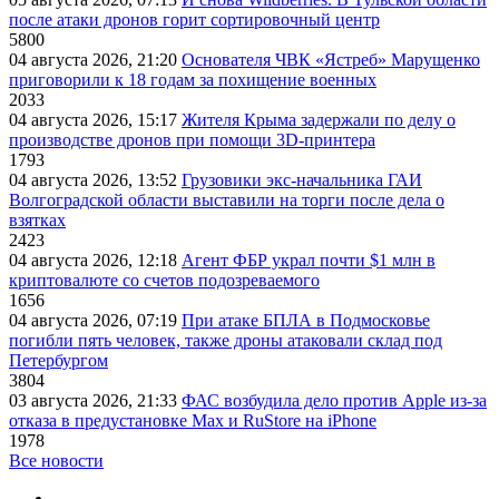
после атаки дронов горит сортировочный центр
5800
04 августа 2026, 21:20
Основателя ЧВК «Ястреб» Марущенко
приговорили к 18 годам за похищение военных
2033
04 августа 2026, 15:17
Жителя Крыма задержали по делу о
производстве дронов при помощи 3D‑принтера
1793
04 августа 2026, 13:52
Грузовики экс-начальника ГАИ
Волгоградской области выставили на торги после дела о
взятках
2423
04 августа 2026, 12:18
Агент ФБР украл почти $1 млн в
криптовалюте со счетов подозреваемого
1656
04 августа 2026, 07:19
При атаке БПЛА в Подмосковье
погибли пять человек, также дроны атаковали склад под
Петербургом
3804
03 августа 2026, 21:33
ФАС возбудила дело против Apple из-за
отказа в предустановке Max и RuStore на iPhone
1978
Все новости