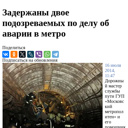
Задержаны двое
подозреваемых по делу об
аварии в метро
Поделиться
Подписаться на обновления
16 июля
2014,
11:47
Дорожны
й мастер
службы
пути ГУП
«Московс
кий
метропол
итен» и
его
помощник