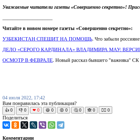
Уважаемые читатели газеты «Совершенно секретно»! Прис
____________________
Читайте в новом номере газеты «Совершенно секретно»:
УЗБЕКИСТАН СПЕШИТ НА ПОМОЩЬ
. Что забыли россияне
ДЕЛО «СЕРОГО КАРДИНАЛА» ВЛАДИМИРА МАУ: ВЕРСИ
ОСМОТР В ФЕВРАЛЕ
. Новый рассказ бывшего "важняка" СК
04 июля 2022, 17:42
Вам понравилась эта публикация?
👍
0
👎
0
❤
0
😆
0
😡
0
🤔
0
🙈
0
🧘‍♀️
0
Поделиться
Комментарии