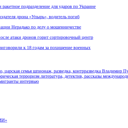
и ракетное подразделение для ударов по Украине
здателя дрона «Упырь», водитель погиб
иации Нерадько по делу о мошенничестве
 после атаки дронов горит сортировочный центр
иговорили к 18 годам за похищение военных
о, царская семья
шпионаж, разведка, контрразведка
Владимир П
торическая
терроризм
литература, детектив, рассказы
международ
 мигранты
интервью
МИ»