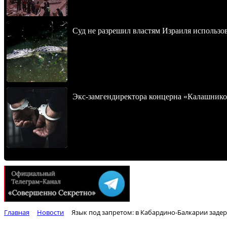
Суд не разрешил властям Израиля использо
Экс-замгендиректора концерна «Калашнико
Главная
Новости
Язык под запретом: в Кабардино-Балкарии заде