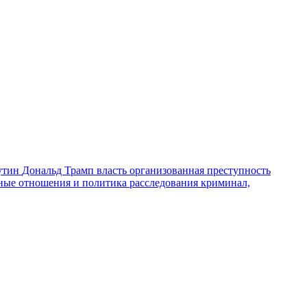
утин
Дональд Трамп
власть
организованная преступность
ные отношения и политика
расследования
криминал,