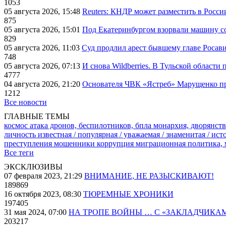
1053
05 августа 2026, 15:48
Reuters: КНДР может разместить в Росси
875
05 августа 2026, 15:01
Под Екатеринбургом взорвали машину со
829
05 августа 2026, 11:03
Суд продлил арест бывшему главе Росав
748
05 августа 2026, 07:13
И снова Wildberries. В Тульской области
4777
04 августа 2026, 21:20
Основателя ЧВК «Ястреб» Марущенко пр
1212
Все новости
ГЛАВНЫЕ ТЕМЫ
космос
атака дронов, беспилотников, бпла
монархия, дворянств
личность известная / популярная / уважаемая / знаменитая / ис
преступления
мошенники
коррупция
миграционная политика,
Все теги
ЭКСКЛЮЗИВЫ
07 февраля 2023, 21:29
ВНИМАНИЕ, НЕ РАЗЫСКИВАЮТ!
189869
16 октября 2023, 08:30
ТЮРЕМНЫЕ ХРОНИКИ
197405
31 мая 2024, 07:00
НА ТРОПЕ ВОЙНЫ … С «ЗАКЛАДЧИКА
203217