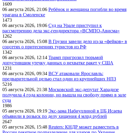
1609
06 августа 2026, 21:06
Ребёнок и женщина погибли во время
урагана в Смоленске
1473
06 августа 2026, 19:06
Суд на Урале приступил к
рассмотрению дела экс-гендиректора «ВСМПО-Ависма»
1262
06 августа 2026, 15:08
В Грузии завели дело из-за «фейков» в
соцсетях о притеснениях туристов из РФ
1342
06 августа 2026, 12:14
Трамп пригрозил тюрьмой
допустившим утечку данных о нехватке ракет у США
1231
06 августа 2026, 09:34
ВСУ атаковали Ярославль:
предварительной целью стал один из крупнейших НПЗ
5216
05 августа 2026, 21:38
Московский экс-депутат Харадизе
получила 4 года колонии, но вышла на свободу прямо в зале
суда
1986
05 августа 2026, 19:19
Экс-зама Набиуллиной в ЦБ Исаева
объявили в розыск по делу хищения 4 млрд рублей
2647
05 августа 2026, 15:48
Reuters: КНДР может разместить в
России ракетное подразделение для ударов по Украине