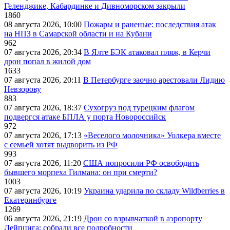
Геленджике, Кабардинке и Дивноморском закрыли
1860
08 августа 2026, 10:00
Пожары и раненые: последствия атак
на НПЗ в Самарской области и на Кубани
962
07 августа 2026, 20:34
В Ялте БЭК атаковал пляж, в Керчи
дрон попал в жилой дом
1633
07 августа 2026, 20:11
В Петербурге заочно арестовали Лидию
Невзорову
883
07 августа 2026, 18:37
Сухогруз под турецким флагом
подвергся атаке БПЛА у порта Новороссийск
972
07 августа 2026, 17:13
«Веселого молочника» Уолкера вместе
с семьей хотят выдворить из РФ
993
07 августа 2026, 11:20
США попросили РФ освободить
бывшего морпеха Гилмана: он при смерти?
1003
07 августа 2026, 10:19
Украина ударила по складу Wildberries в
Екатеринбурге
1269
06 августа 2026, 21:19
Дрон со взрывчаткой в аэропорту
Лейпцига: собрали все подробности