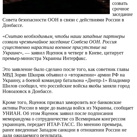
созвать
срочное
заседание
Совета безопасности ООН в связи с действиями России в
Донбассе.
«
Считаю необходимым, чтобы наши западные партнеры
созвали чрезвычайное заседание Совбеза ООН. Россия
существенно нарастила военное присутствие на
Украине
», — заявил Яценюк в четверг в Киеве, цитирует
премьер-министра Украины Интерфакс.
Это заявление было сделано после того, как советник главы
МВД Зорян Шкиряк объявил о «вторжении» армии РФ на
Украину, а боевой командир батальона «Днепр-1» Владимир
Шилов сообщил, что российские войска якобы заняли город
Новоазовск в Донбассе.
Кроме того, Яценюк призвал заморозить все банковские
активы России в мире до вывода войск из Украины, сообщает
УНИАН. Об этом Яценюк заявил после подписания
меморандума о сотрудничестве со Всемирным конгрессом
украинцев, передает ИТАР-ТАСС. По мнению премьера,
ранее введенные Западом санкции в отношении России не
дали ожидаемого результата.