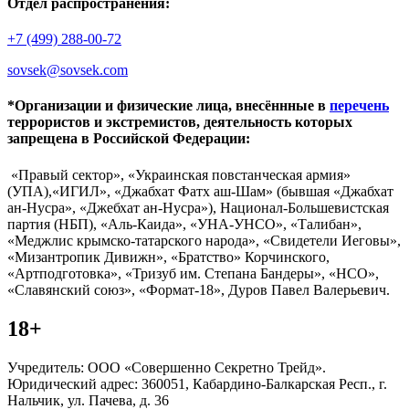
Отдел распространения:
+7 (499) 288-00-72
sovsek@sovsek.com
*Организации и физические лица, внесённные в
перечень
террористов и экстремистов, деятельность которых
запрещена в Российской Федерации:
«Правый сектор», «Украинская повстанческая армия»
(УПА),«ИГИЛ», «Джабхат Фатх аш-Шам» (бывшая «Джабхат
ан-Нусра», «Джебхат ан-Нусра»), Национал-Большевистская
партия (НБП), «Аль-Каида», «УНА-УНСО», «Талибан»,
«Меджлис крымско-татарского народа», «Свидетели Иеговы»,
«Мизантропик Дивижн», «Братство» Корчинского,
«Артподготовка», «Тризуб им. Степана Бандеры», «НСО»,
«Славянский союз», «Формат-18», Дуров Павел Валерьевич.
18+
Учредитель: ООО «Совершенно Секретно Трейд».
Юридический адрес: 360051, Кабардино-Балкарская Респ., г.
Нальчик, ул. Пачева, д. 36