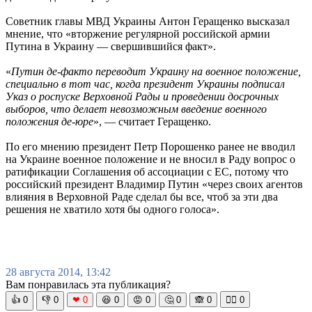
Советник главы МВД Украины Антон Геращенко высказал
мнение, что «вторжение регулярной российской армии
Путина в Украину — свершившийся факт».
«
Путин де-факто переводит Украину на военное положение,
специально в тот час, когда президент Украины подписал
Указ о роспуске Верховной Рады и проведении досрочных
выборов, что делает невозможным введение военного
положения де-юре
», — считает Геращенко.
По его мнению президент Петр Порошенко ранее не вводил
на Украине военное положение и не вносил в Раду вопрос о
ратификации Соглашения об ассоциации с ЕС, потому что
российский президент Владимир Путин «через своих агентов
влияния в Верховной Раде сделал бы все, чтоб за эти два
решения не хватило хотя бы одного голоса».
28 августа 2014, 13:42
Вам понравилась эта публикация?
👍
0
👎
0
❤
0
😆
0
😡
0
🤔
0
🙈
0
🧘‍♀️
0