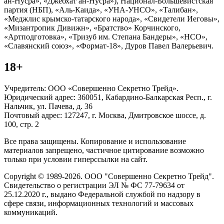
ан-Нусра», «Джебхат ан-Нусра»), Национал-Большевистская
партия (НБП), «Аль-Каида», «УНА-УНСО», «Талибан»,
«Меджлис крымско-татарского народа», «Свидетели Иеговы»,
«Мизантропик Дивижн», «Братство» Корчинского,
«Артподготовка», «Тризуб им. Степана Бандеры», «НСО»,
«Славянский союз», «Формат-18», Дуров Павел Валерьевич.
18+
Учредитель: ООО «Совершенно Секретно Трейд».
Юридический адрес: 360051, Кабардино-Балкарская Респ., г.
Нальчик, ул. Пачева, д. 36
Почтовый адрес: 127247, г. Москва, Дмитровское шоссе, д.
100, стр. 2
Все права защищены. Копирование и использование
материалов запрещено, частичное цитирование возможно
только при условии гиперссылки на сайт.
Copyright © 1989-2026. ООО "Совершенно Секретно Трейд".
Свидетельство о регистрации ЭЛ № ФС 77-79634 от
25.12.2020 г., выдано Федеральной службой по надзору в
сфере связи, информационных технологий и массовых
коммуникаций.