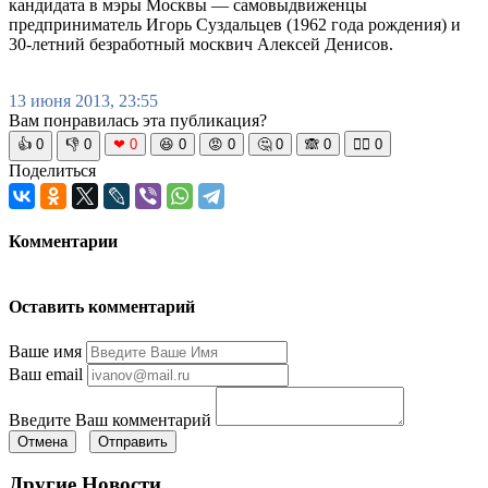
кандидата в мэры Москвы — самовыдвиженцы
предприниматель Игорь Суздальцев (1962 года рождения) и
30-летний безработный москвич Алексей Денисов.
13 июня 2013, 23:55
Вам понравилась эта публикация?
👍
0
👎
0
❤
0
😆
0
😡
0
🤔
0
🙈
0
🧘‍♀️
0
Поделиться
Комментарии
Оставить комментарий
Ваше имя
Ваш email
Введите Ваш комментарий
Отмена
Отправить
Другие Новости