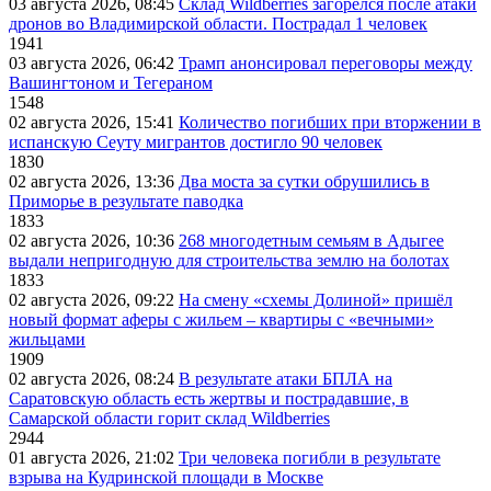
03 августа 2026, 08:45
Склад Wildberries загорелся после атаки
дронов во Владимирской области. Пострадал 1 человек
1941
03 августа 2026, 06:42
Трамп анонсировал переговоры между
Вашингтоном и Тегераном
1548
02 августа 2026, 15:41
Количество погибших при вторжении в
испанскую Сеуту мигрантов достигло 90 человек
1830
02 августа 2026, 13:36
Два моста за сутки обрушились в
Приморье в результате паводка
1833
02 августа 2026, 10:36
268 многодетным семьям в Адыгее
выдали непригодную для строительства землю на болотах
1833
02 августа 2026, 09:22
На смену «схемы Долиной» пришёл
новый формат аферы с жильем – квартиры с «вечными»
жильцами
1909
02 августа 2026, 08:24
В результате атаки БПЛА на
Саратовскую область есть жертвы и пострадавшие, в
Самарской области горит склад Wildberries
2944
01 августа 2026, 21:02
Три человека погибли в результате
взрыва на Кудринской площади в Москве