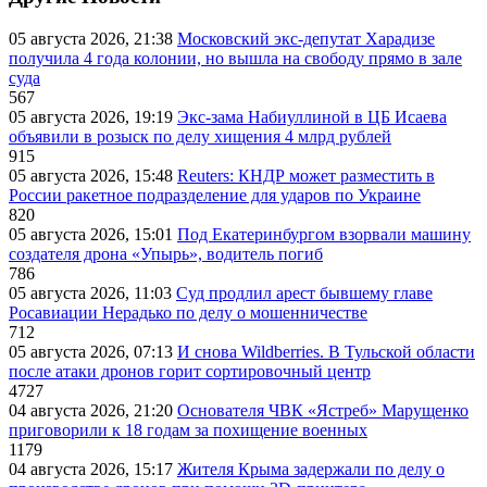
05 августа 2026, 21:38
Московский экс-депутат Харадизе
получила 4 года колонии, но вышла на свободу прямо в зале
суда
567
05 августа 2026, 19:19
Экс-зама Набиуллиной в ЦБ Исаева
объявили в розыск по делу хищения 4 млрд рублей
915
05 августа 2026, 15:48
Reuters: КНДР может разместить в
России ракетное подразделение для ударов по Украине
820
05 августа 2026, 15:01
Под Екатеринбургом взорвали машину
создателя дрона «Упырь», водитель погиб
786
05 августа 2026, 11:03
Суд продлил арест бывшему главе
Росавиации Нерадько по делу о мошенничестве
712
05 августа 2026, 07:13
И снова Wildberries. В Тульской области
после атаки дронов горит сортировочный центр
4727
04 августа 2026, 21:20
Основателя ЧВК «Ястреб» Марущенко
приговорили к 18 годам за похищение военных
1179
04 августа 2026, 15:17
Жителя Крыма задержали по делу о