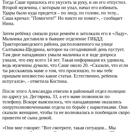
Тогда Саше пришлось его укусить за руку, и он его отпустил.
Второй мужчина, с которым он упал, начал его избивать.
Удары были куда придется – по лицу, по голове, по телу...
Саша кричал: "Помогите!" Но никто не помог», - сообщает
Нина.
Затем ребёнку связали руки ремнём и затолкали его в «Ладу».
Мальчика доставили в бывшее отделение ГИБДД
Тракторозаводского района, расположенного на улице
Салтыкова-Щедрина, которое на сегодняшний день пустует.
Там двое нападавших умыли мальчика и в ходе допроса
узнали, что ему всего 14 лет. Такая информация их удивила,
ведь мужчины думали, что Саше около 20. «Сказали, что если
ты расскажешь маме о том, что произошло, то мы тебе
пришьем неизвестно какие статьи. Естественно, ребенок
испугался», - отметила Костина.
После этого Александра отвезли в районный отдел полиции
по адресу ул. Дегтярева, 33, а его маме позвонили по
телефону. Вскоре выяснилось, что нападавшими оказались
оперуполномоченными отдела по борьбе с наркотиками. Они
сказали женщине, чтобы та не волновалась и пообещали скоро
привезти её сына домой.
«Они мне говорят: "Вот смотрите, такая ситуация... Мы