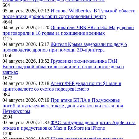
664
05 августа 2026, 07:13
И снова Wildberries. В Тульской области
после атаки дронов горит сортировочный центр
4644
04 августа 2026, 21:20
Основателя ЧВК «Ястреб» Марущенко
приговорили к 18 годам за похищение военных
1115
04 августа 2026, 15:17
Жителя Крыма задержали по делу о
производстве дронов при помощи 3D‑принтера
1066
04 августа 2026, 13:52
Грузовики экс-начальника ГАИ
Волгоградской области выставили на торги после дела о
взятках
1672
04 августа 2026, 12:18
Агент ФБР украл почти $1 млн в
криптовалюте со счетов подозреваемого
984
04 августа 2026, 07:19
При атаке БПЛА в Подмосковье
погибли пять человек, также дроны атаковали склад под
Петербургом
2904
03 августа 2026, 21:33
ФАС возбудила дело против Apple из-за
отказа в предустановке Max и RuStore на iPhone
1290