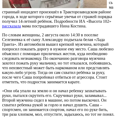
сь
ма
странный инцидент произошёл в Тракторозаводском районе
города, в ходе которого серьёзные увечья от стражей порядка
получил 14-летний ребёнок. Подробности ИА «Высота 102»
рассказала
мама пострадавшего Нина Костина.
По словам женщины, 2 августа около 14:30 в поселке
Селезневка к её сыну Александру подъехала белая «Лада
Гранта». Из автомобиля вышел крепкий мужчина, который
попросил показать дорогу в нужное ему место. Саша любезно
объяснил с помощью приличных жестов, куда необходимо
следовать незнакомцу. По окончанию разговора мужчина
захотел пожать руку мальчику, но тот отказался, побоявшись,
что неизвестный может быть наркоманом или представлять
какую-либо угрозу. Тогда он сам схватил ребёнка за руку,
после чего Саша попробовал отбиться от агрессора. Стоит
отметить, что подросток занимается карате.
«Они оба упали на землю и он начал ребенку захватывать
руки, пытался скрутить его. Скручивал руки, заламывал...
Второй мужчина сидел в машине, но потом выскочил. Он
схватил ребенка рукой за горло и начал душить. Саша –
спортсмен, он занимается спортом, начал его по руке бить,
три раза хлопком, мол, отпустите, задыхаюсь, но тот не понял.