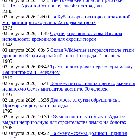
03 августа 2026, 14:42
Шесть человек погибли при атаке
БПЛА в Архипо-Осиповке, еще 40 пострадали
2386
03 августа 2026, 14:00
На Кубани организаторов незаконной
миграции приговорили к 22 годам на троих
1373
03 августа 2026, 11:39
Суд не разрешил властям Израиля
использовать крокодилов для охраны тюрем
1342
03 августа 2026, 08:45
Склад Wildberries загорелся после атаки
дронов во Владимирской области. Пострадал 1 человек
1905
03 августа 2026, 06:42
Трамп анонсировал переговоры между
Вашингтоном и Тегераном
1510
02 августа 2026, 15:41
Количество погибших при вторжении в
испанскую Сеуту мигрантов достигло 90 человек
1795
02 августа 2026, 13:36
Два моста за сутки обрушились в
Приморье в результате паводка
1795
02 августа 2026, 10:36
268 многодетным семьям в Адыгее
выдали непригодную для строительства землю на болотах
1796
02 августа 2026, 09:22
На смену «схемы Долиной» пришёл