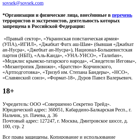
sovsek@sovsek.com
*Организации и физические лица, внесённные в
перечень
террористов и экстремистов, деятельность которых
запрещена в Российской Федерации:
«Правый сектор», «Украинская повстанческая армия»
(УПА),«ИГИЛ», «Джабхат Фатх аш-Шам» (бывшая «Джабхат
ан-Нусра», «Джебхат ан-Нусра»), Национал-Большевистская
партия (НБП), «Аль-Каида», «УНА-УНСО», «Талибан»,
«Меджлис крымско-татарского народа», «Свидетели Иеговы»,
«Мизантропик Дивижн», «Братство» Корчинского,
«Артподготовка», «Тризуб им. Степана Бандеры», «НСО»,
«Славянский союз», «Формат-18», Дуров Павел Валерьевич.
18+
Учредитель: ООО «Совершенно Секретно Трейд».
Юридический адрес: 360051, Кабардино-Балкарская Респ., г.
Нальчик, ул. Пачева, д. 36
Почтовый адрес: 127247, г. Москва, Дмитровское шоссе, д.
100, стр. 2
Все права защищены. Копирование и использование