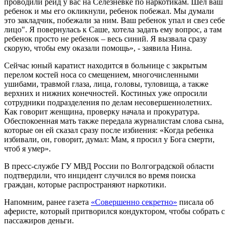
проводили рейд у вас на Селезневке по наркотикам. Шел ваш
ребенок и мы его окликнули, ребенок побежал. Мы думали
это закладчик, побежали за ним. Ваш ребенок упал и свез себе
лицо". Я повернулась к Саше, хотела задать ему вопрос, а там
ребенок просто не ребенок – весь синий. Я вызвала сразу
скорую, чтобы ему оказали помощь», - заявила Нина.
Сейчас юный каратист находится в больнице с закрытым
перелом костей носа со смещением, многочисленными
ушибами, травмой глаза, лица, головы, туловища, а также
верхних и нижних конечностей. Костиных уже опросили
сотрудники подразделения по делам несовершеннолетних.
Как говорит женщина, проверку начала и прокуратура.
Обеспокоенная мать также передала журналистам слова сына,
которые он ей сказал сразу после избиения: «Когда ребенка
избивали, он, говорит, думал: Мам, я просил у Бога смерти,
чтоб я умер».
В пресс-службе ГУ МВД России по Волгоградской области
подтвердили, что инцидент случился во время поиска
граждан, которые распространяют наркотики.
Напомним, ранее газета
«Совершенно секретно»
писала об
аферисте, который притворился кондуктором, чтобы собрать с
пассажиров деньги.