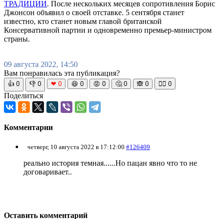
ТРАДИЦИИ
. После нескольких месяцев сопротивления Борис
Джонсон объявил о своей отставке. 5 сентября станет
известно, кто станет новым главой британской
Консервативной партии и одновременно премьер-министром
страны.
09 августа 2022, 14:50
Вам понравилась эта публикация?
👍
0
👎
0
❤
0
😆
0
😡
0
🤔
0
🙈
0
🧘‍♀️
0
Поделиться
Комментарии
четверг, 10 августа 2022 в 17:12:00
#126409
реально история темная......Но пацан явно что то не
договаривает..
Оставить комментарий