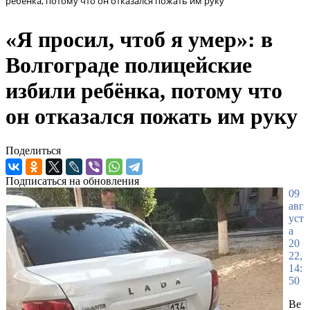
ребёнка, потому что он отказался пожать им руку
«Я просил, чтоб я умер»: в
Волгограде полицейские
избили ребёнка, потому что
он отказался пожать им руку
Поделиться
Подписаться на обновления
09
авг
уст
а
20
22,
14:
50
Ве