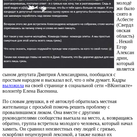
молодё
жи было
снято в
Асбесте
(Свердл
овская
область)
. Некий
Егор
Алексан
дрин,
который
является
сыном депутата Дмитрия Александрина, пообщался с
простым народом и высказал всё, что о нём думает. Кадры
выложила
на своей странице в социальной сети «ВКонтакте»
волонтёр Елена Васенина.
По словам девушки, в её автоклуб обратилась местная
жительница с просьбой помочь решить проблему с
провалившимся люком. Она вместе с другими
руководителями сообщества выехала на место, а, возвращаясь
обратно, группа встретила молодого человека, который начал
хамить. Он сравнил неизвестных ему людей с грязью,
оскорблял нецензурной лексикой, а также назвал их