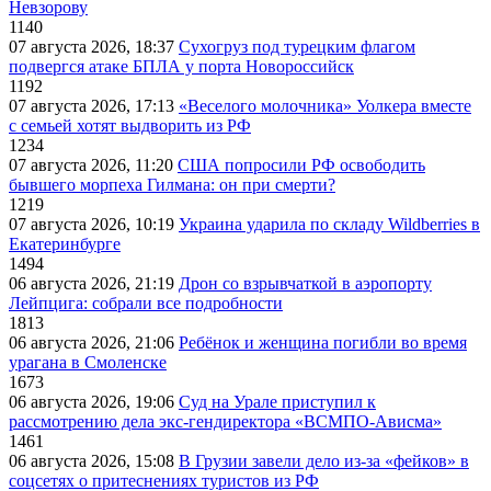
Невзорову
1140
07 августа 2026, 18:37
Сухогруз под турецким флагом
подвергся атаке БПЛА у порта Новороссийск
1192
07 августа 2026, 17:13
«Веселого молочника» Уолкера вместе
с семьей хотят выдворить из РФ
1234
07 августа 2026, 11:20
США попросили РФ освободить
бывшего морпеха Гилмана: он при смерти?
1219
07 августа 2026, 10:19
Украина ударила по складу Wildberries в
Екатеринбурге
1494
06 августа 2026, 21:19
Дрон со взрывчаткой в аэропорту
Лейпцига: собрали все подробности
1813
06 августа 2026, 21:06
Ребёнок и женщина погибли во время
урагана в Смоленске
1673
06 августа 2026, 19:06
Суд на Урале приступил к
рассмотрению дела экс-гендиректора «ВСМПО-Ависма»
1461
06 августа 2026, 15:08
В Грузии завели дело из-за «фейков» в
соцсетях о притеснениях туристов из РФ