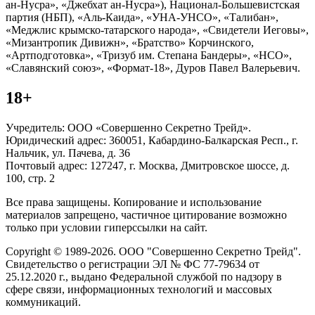
ан-Нусра», «Джебхат ан-Нусра»), Национал-Большевистская
партия (НБП), «Аль-Каида», «УНА-УНСО», «Талибан»,
«Меджлис крымско-татарского народа», «Свидетели Иеговы»,
«Мизантропик Дивижн», «Братство» Корчинского,
«Артподготовка», «Тризуб им. Степана Бандеры», «НСО»,
«Славянский союз», «Формат-18», Дуров Павел Валерьевич.
18+
Учредитель: ООО «Совершенно Секретно Трейд».
Юридический адрес: 360051, Кабардино-Балкарская Респ., г.
Нальчик, ул. Пачева, д. 36
Почтовый адрес: 127247, г. Москва, Дмитровское шоссе, д.
100, стр. 2
Все права защищены. Копирование и использование
материалов запрещено, частичное цитирование возможно
только при условии гиперссылки на сайт.
Copyright © 1989-2026. ООО "Совершенно Секретно Трейд".
Свидетельство о регистрации ЭЛ № ФС 77-79634 от
25.12.2020 г., выдано Федеральной службой по надзору в
сфере связи, информационных технологий и массовых
коммуникаций.