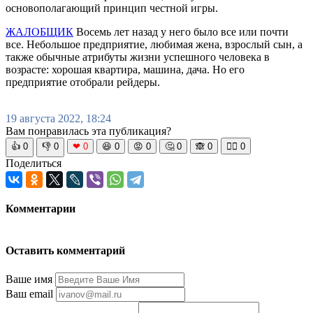
основополагающий принцип честной игры.
ЖАЛОБЩИК
Восемь лет назад у него было все или почти
все. Небольшое предприятие, любимая жена, взрослый сын, а
также обычные атрибуты жизни успешного человека в
возрасте: хорошая квартира, машина, дача. Но его
предприятие отобрали рейдеры.
19 августа 2022, 18:24
Вам понравилась эта публикация?
👍
0
👎
0
❤
0
😆
0
😡
0
🤔
0
🙈
0
🧘‍♀️
0
Поделиться
Комментарии
Оставить комментарий
Ваше имя
Ваш email