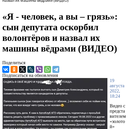
назвал их машины вёдрами (ВИДЕО)
«Я - человек, а вы – грязь»:
сын депутата оскорбил
волонтёров и назвал их
машины вёдрами (ВИДЕО)
Поделиться
Подписаться на обновления
19
августа
2022,
18:24
Видео с
предста
вителем
«золото
й»