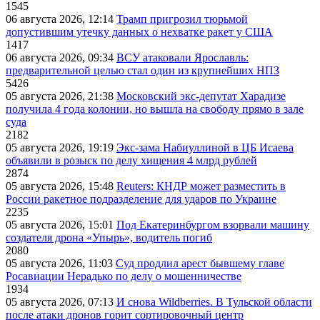
1545
06 августа 2026, 12:14
Трамп пригрозил тюрьмой
допустившим утечку данных о нехватке ракет у США
1417
06 августа 2026, 09:34
ВСУ атаковали Ярославль:
предварительной целью стал один из крупнейших НПЗ
5426
05 августа 2026, 21:38
Московский экс-депутат Харадизе
получила 4 года колонии, но вышла на свободу прямо в зале
суда
2182
05 августа 2026, 19:19
Экс-зама Набиуллиной в ЦБ Исаева
объявили в розыск по делу хищения 4 млрд рублей
2874
05 августа 2026, 15:48
Reuters: КНДР может разместить в
России ракетное подразделение для ударов по Украине
2235
05 августа 2026, 15:01
Под Екатеринбургом взорвали машину
создателя дрона «Упырь», водитель погиб
2080
05 августа 2026, 11:03
Суд продлил арест бывшему главе
Росавиации Нерадько по делу о мошенничестве
1934
05 августа 2026, 07:13
И снова Wildberries. В Тульской области
после атаки дронов горит сортировочный центр