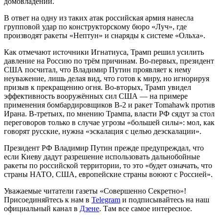
домовладений.
В ответ на одну из таких атак российская армия нанесла
групповой удар по конструкторскому бюро «Луч», где
производят ракеты «Нептун» и снаряды к системе «Ольха».
Как отмечают источники Игнатиуса, Трамп решил усилить
давление на Россию по трём причинам. Во-первых, президент
США посчитал, что Владимир Путин проявляет к нему
неуважение, лишь делая вид, что готов к миру, но игнорируя
призыв к прекращению огня. Во-вторых, Трамп увидел
эффективность вооружённых сил США — на примере
применения бомбардировщиков B-2 и ракет Tomahawk против
Ирана. В-третьих, по мнению Трампа, власти РФ сядут за стол
переговоров только в случае угрозы «большей силы»: мол, как
говорят русские, нужна «эскалация с целью деэскалации».
Президент РФ Владимир Путин прежде предупреждал, что
если Киеву дадут разрешение использовать дальнобойные
ракеты по российской территории, то это «будет означать, что
страны НАТО, США, европейские страны воюют с Россией».
Уважаемые читатели газеты «Совершенно Секретно»!
Присоединяйтесь к нам в
Telegram
и подписывайтесь на наш
официальный канал в
Дзене
. Там все самое интересное.