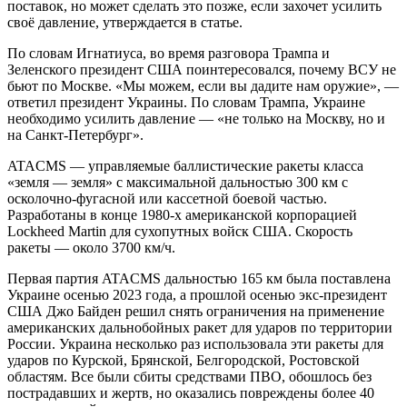
поставок, но может сделать это позже, если захочет усилить
своё давление, утверждается в статье.
По словам Игнатиуса, во время разговора Трампа и
Зеленского президент США поинтересовался, почему ВСУ не
бьют по Москве. «Мы можем, если вы дадите нам оружие», —
ответил президент Украины. По словам Трампа, Украине
необходимо усилить давление — «не только на Москву, но и
на Санкт-Петербург».
ATACMS — управляемые баллистические ракеты класса
«земля — земля» с максимальной дальностью 300 км с
осколочно-фугасной или кассетной боевой частью.
Разработаны в конце 1980-х американской корпорацией
Lockheed Martin для сухопутных войск США. Скорость
ракеты — около 3700 км/ч.
Первая партия ATACMS дальностью 165 км была поставлена
Украине осенью 2023 года, а прошлой осенью экс-президент
США Джо Байден решил снять ограничения на применение
американских дальнобойных ракет для ударов по территории
России. Украина несколько раз использовала эти ракеты для
ударов по Курской, Брянской, Белгородской, Ростовской
областям. Все были сбиты средствами ПВО, обошлось без
пострадавших и жертв, но оказались повреждены более 40