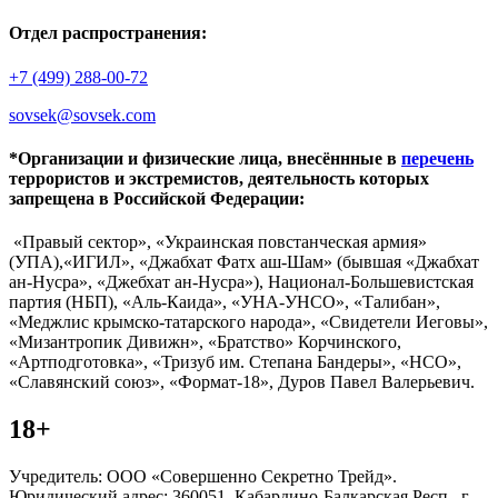
Отдел распространения:
+7 (499) 288-00-72
sovsek@sovsek.com
*Организации и физические лица, внесённные в
перечень
террористов и экстремистов, деятельность которых
запрещена в Российской Федерации:
«Правый сектор», «Украинская повстанческая армия»
(УПА),«ИГИЛ», «Джабхат Фатх аш-Шам» (бывшая «Джабхат
ан-Нусра», «Джебхат ан-Нусра»), Национал-Большевистская
партия (НБП), «Аль-Каида», «УНА-УНСО», «Талибан»,
«Меджлис крымско-татарского народа», «Свидетели Иеговы»,
«Мизантропик Дивижн», «Братство» Корчинского,
«Артподготовка», «Тризуб им. Степана Бандеры», «НСО»,
«Славянский союз», «Формат-18», Дуров Павел Валерьевич.
18+
Учредитель: ООО «Совершенно Секретно Трейд».
Юридический адрес: 360051, Кабардино-Балкарская Респ., г.