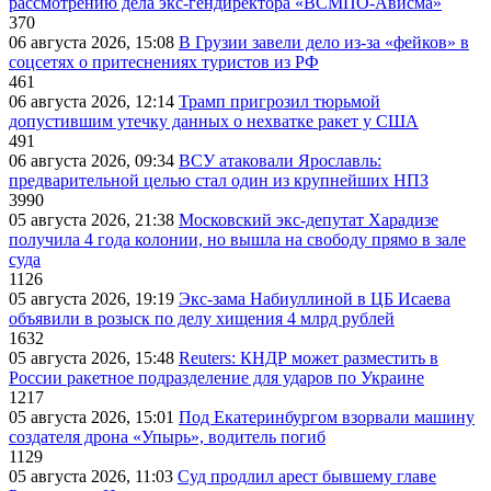
рассмотрению дела экс-гендиректора «ВСМПО-Ависма»
370
06 августа 2026, 15:08
В Грузии завели дело из-за «фейков» в
соцсетях о притеснениях туристов из РФ
461
06 августа 2026, 12:14
Трамп пригрозил тюрьмой
допустившим утечку данных о нехватке ракет у США
491
06 августа 2026, 09:34
ВСУ атаковали Ярославль:
предварительной целью стал один из крупнейших НПЗ
3990
05 августа 2026, 21:38
Московский экс-депутат Харадизе
получила 4 года колонии, но вышла на свободу прямо в зале
суда
1126
05 августа 2026, 19:19
Экс-зама Набиуллиной в ЦБ Исаева
объявили в розыск по делу хищения 4 млрд рублей
1632
05 августа 2026, 15:48
Reuters: КНДР может разместить в
России ракетное подразделение для ударов по Украине
1217
05 августа 2026, 15:01
Под Екатеринбургом взорвали машину
создателя дрона «Упырь», водитель погиб
1129
05 августа 2026, 11:03
Суд продлил арест бывшему главе