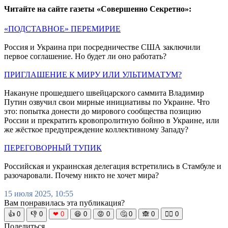
Читайте на сайте газеты «Совершенно Секретно»:
«ПОДСТАВНОЕ» ПЕРЕМИРИЕ
Россия и Украина при посредничестве США заключили
первое соглашение. Но будет ли оно работать?
ПРИГЛАШЕНИЕ К МИРУ ИЛИ УЛЬТИМАТУМ?
Накануне прошедшего швейцарского саммита Владимир
Путин озвучил свои мирные инициативы по Украине. Что
это: попытка донести до мирового сообщества позицию
России и прекратить кровопролитную бойню в Украине, или
же жёсткое предупреждение коллективному Западу?
ПЕРЕГОВОРНЫЙ ТУПИК
Российская и украинская делегация встретились в Стамбуле и
разочаровали. Почему никто не хочет мира?
15 июля 2025, 10:55
Вам понравилась эта публикация?
👍
0
👎
0
❤
0
😆
0
😡
0
🤔
0
🙈
0
🧘‍♀️
0
Поделиться