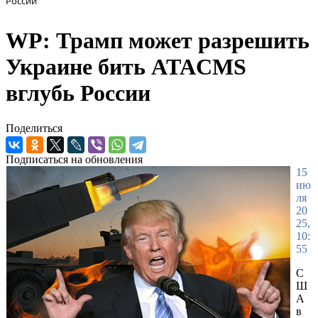
России
WP: Трамп может разрешить
Украине бить ATACMS
вглубь России
Поделиться
Подписаться на обновления
15
ию
ля
20
25,
10:
55
С
Ш
А
в