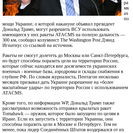
ра
мк
ах
по
мощи Украине, о которой накануне объявил президент
Дональд Трамп, могут разрешить ВСУ использовать
имеющиеся у них ракеты ATACMS на полную дальность —
300 км, сообщил колумнист The Washington Post Дэвид
Игнатиус со ссылкой на источник.
Ракеты не смогут долететь до Москвы или Санкт-Петербурга,
но будут способны поразить цели на территории России,
которые сейчас находятся вне досягаемости украинских
военных - военные базы, аэродромы и склады снабжения в
глубине РФ. По словам журналиста, Пентагон несколько
месяцев призывал дать Украине разрешение на «более
масштабные удары» по территории России с использованием
ATACMS.
Кроме того, по информации WP, Дональд Трамп также
рассматривал возможность отправки крылатых ракет
Tomahawk — оружия, которое было запущено по целям в
Иране. Если их запустить с территории Украины, они
способны поразить цели в Москве и Петербурге. Тем не
менее, пока лидер Соединённых Штатов воздержался от их