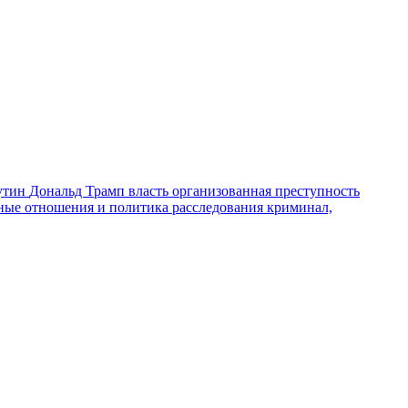
утин
Дональд Трамп
власть
организованная преступность
ные отношения и политика
расследования
криминал,