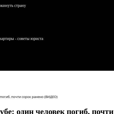
окинуть страну
вартиры - советы юриста
 погиб, почти сорок ранено (ВИДЕО)
убе: один человек погиб, почт