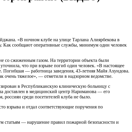
йджана. «В ночном клубе на улице Тарлана Алиярбекова в
ру. Как сообщают оперативные службы, минимум один человек
не со сжиженным газом. На территории объекта были
уточнила, что при взрыве погиб один человек. «В настоящее
бе. Погибшая — работница заведения, 43-летняя Майя Ахундова.
ак очень тяжелое», — отметили в надзорном ведомстве.
изирован в Республиканскую клиническую больницу с
ала доставлен в медицинский центр Нариманова — его
, россиян среди посетителей клуба не было.
то взрыва и отдал соответствующие поручения по
двум статьям — нарушение правил пожарной безопасности и