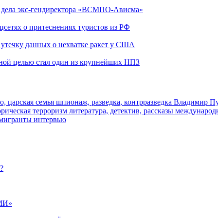
ю дела экс-гендиректора «ВСМПО-Ависма»
оцсетях о притеснениях туристов из РФ
утечку данных о нехватке ракет у США
ьной целью стал один из крупнейших НПЗ
о, царская семья
шпионаж, разведка, контрразведка
Владимир П
торическая
терроризм
литература, детектив, рассказы
международ
 мигранты
интервью
?
МИ»