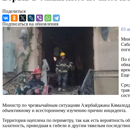
Поделиться
Подписаться на обновления
03 а
Мину
Саба
поги
По п
обна
врем
Еще 
Сре
трав
сост
Министр по чрезвычайным ситуациям Азербайджана Кямаледдин
объективному и всестороннему изучению причин инцидента.
Территория оцеплена по периметру, так как есть вероятность
халатность, приведшая к гибели и другим тяжелым последстви