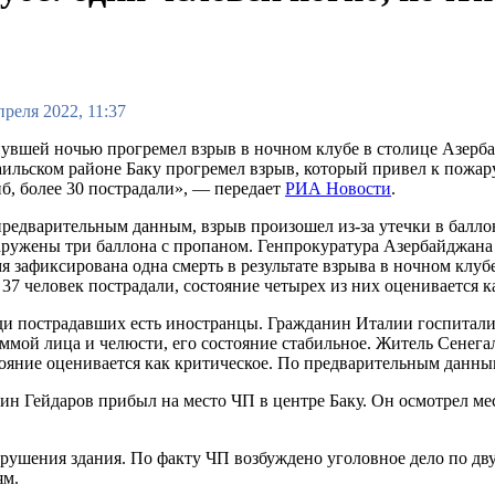
преля 2022, 11:37
вшей ночью прогремел взрыв в ночном клубе в столице Азерба
ильском районе Баку прогремел взрыв, который привел к пожа
б, более 30 пострадали», — передает
РИА Новости
.
редварительным данным, взрыв произошел из-за утечки в балло
ружены три баллона с пропаном. Генпрокуратура Азербайджана 
я зафиксирована одна смерть в результате взрыва в ночном клу
37 человек пострадали, состояние четырех из них оценивается к
ди пострадавших есть иностранцы. Гражданин Италии госпитал
ммой лица и челюсти, его состояние стабильное. Житель Сенег
ояние оценивается как критическое. По предварительным данным
 Гейдаров прибыл на место ЧП в центре Баку. Он осмотрел мес
 обрушения здания. По факту ЧП возбуждено уголовное дело по 
ям.