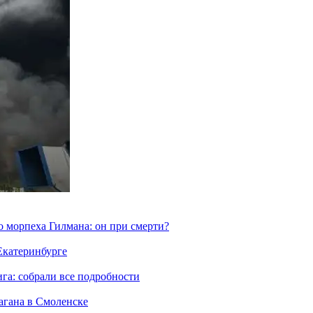
морпеха Гилмана: он при смерти?
 Екатеринбурге
га: собрали все подробности
агана в Смоленске