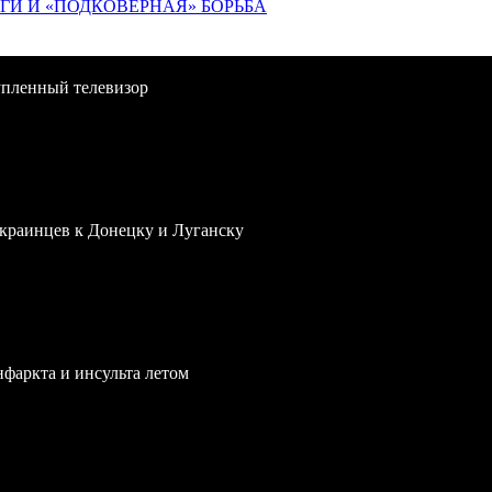
ИГИ И «ПОДКОВЁРНАЯ» БОРЬБА
упленный телевизор
краинцев к Донецку и Луганску
нфаркта и инсульта летом