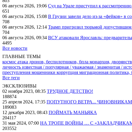
803
06 августа 2026, 19:06
Суд на Урале приступил к рассмотрени
651
06 августа 2026, 15:08
В Грузии завели дело из-за «фейков» в с
708
06 августа 2026, 12:14
Трамп пригрозил тюрьмой допустившим 
704
06 августа 2026, 09:34
ВСУ атаковали Ярославль: предварител
4495
Все новости
ГЛАВНЫЕ ТЕМЫ
космос
атака дронов, беспилотников, бпла
монархия, дворянств
личность известная / популярная / уважаемая / знаменитая / ис
преступления
мошенники
коррупция
миграционная политика,
Все теги
ЭКСКЛЮЗИВЫ
02 ноября 2023, 08:35
ТРУДНОЕ ДЕТСТВО!
188874
25 апреля 2024, 17:35
ПОПУТНОГО ВЕТРА... ЧИНОВНИКАМ
189083
12 декабря 2023, 08:43
ПОЙМАТЬ МАНЬЯКА
204117
31 мая 2024, 07:00
НА ТРОПЕ ВОЙНЫ … С «ЗАКЛАДЧИКА
203552