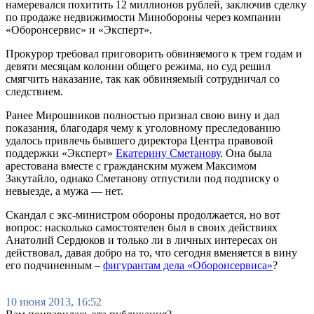
намеревался похитить 12 миллионов рублей, заключив сделку
по продаже недвижимости Минобороны через компании
«Оборонсервис» и «Эксперт».
Прокурор требовал приговорить обвиняемого к трем годам и
девяти месяцам колонии общего режима, но суд решил
смягчить наказание, так как обвиняемый сотрудничал со
следствием.
Ранее Мирошников полностью признал свою вину и дал
показания, благодаря чему к уголовному преследованию
удалось привлечь бывшего директора Центра правовой
поддержки «Эксперт»
Екатерину Сметанову
. Она была
арестована вместе с гражданским мужем Максимом
Закутайло, однако Сметанову отпустили под подписку о
невыезде, а мужа — нет.
Скандал с экс-министром обороны продолжается, но вот
вопрос: насколько самостоятелен был в своих действиях
Анатолий Сердюков и только ли в личных интересах он
действовал, давая добро на то, что сегодня вменяется в вину
его подчиненным –
фигурантам дела «Оборонсервиса»
?
10 июня 2013, 16:52