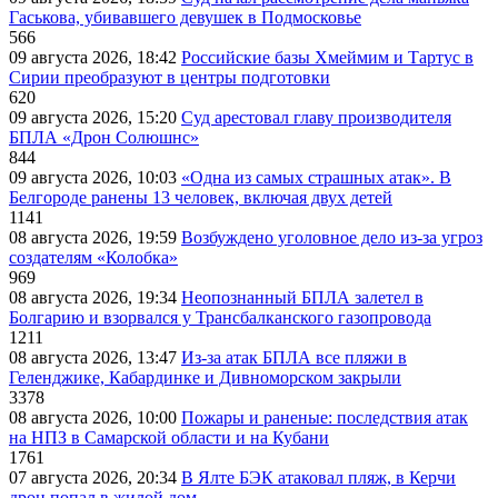
Гаськова, убивавшего девушек в Подмосковье
566
09 августа 2026, 18:42
Российские базы Хмеймим и Тартус в
Сирии преобразуют в центры подготовки
620
09 августа 2026, 15:20
Суд арестовал главу производителя
БПЛА «Дрон Солюшнс»
844
09 августа 2026, 10:03
«Одна из самых страшных атак». В
Белгороде ранены 13 человек, включая двух детей
1141
08 августа 2026, 19:59
Возбуждено уголовное дело из-за угроз
создателям «Колобка»
969
08 августа 2026, 19:34
Неопознанный БПЛА залетел в
Болгарию и взорвался у Трансбалканского газопровода
1211
08 августа 2026, 13:47
Из-за атак БПЛА все пляжи в
Геленджике, Кабардинке и Дивноморском закрыли
3378
08 августа 2026, 10:00
Пожары и раненые: последствия атак
на НПЗ в Самарской области и на Кубани
1761
07 августа 2026, 20:34
В Ялте БЭК атаковал пляж, в Керчи
дрон попал в жилой дом