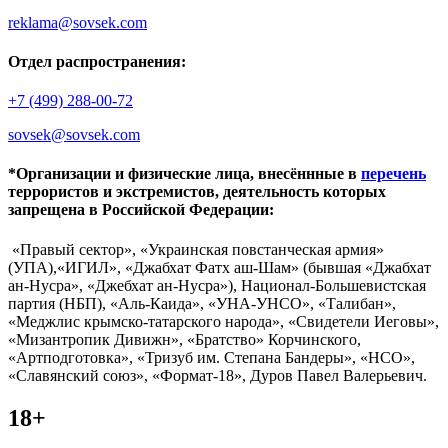
reklama@sovsek.com
Отдел распространения:
+7 (499) 288-00-72
sovsek@sovsek.com
*Организации и физические лица, внесённные в
перечень
террористов и экстремистов, деятельность которых
запрещена в Российской Федерации:
«Правый сектор», «Украинская повстанческая армия»
(УПА),«ИГИЛ», «Джабхат Фатх аш-Шам» (бывшая «Джабхат
ан-Нусра», «Джебхат ан-Нусра»), Национал-Большевистская
партия (НБП), «Аль-Каида», «УНА-УНСО», «Талибан»,
«Меджлис крымско-татарского народа», «Свидетели Иеговы»,
«Мизантропик Дивижн», «Братство» Корчинского,
«Артподготовка», «Тризуб им. Степана Бандеры», «НСО»,
«Славянский союз», «Формат-18», Дуров Павел Валерьевич.
18+