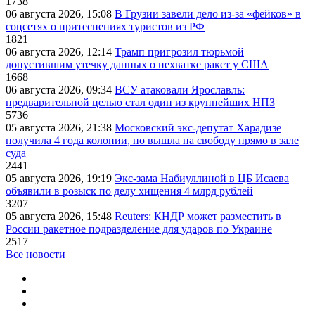
1738
06 августа 2026, 15:08
В Грузии завели дело из-за «фейков» в
соцсетях о притеснениях туристов из РФ
1821
06 августа 2026, 12:14
Трамп пригрозил тюрьмой
допустившим утечку данных о нехватке ракет у США
1668
06 августа 2026, 09:34
ВСУ атаковали Ярославль:
предварительной целью стал один из крупнейших НПЗ
5736
05 августа 2026, 21:38
Московский экс-депутат Харадизе
получила 4 года колонии, но вышла на свободу прямо в зале
суда
2441
05 августа 2026, 19:19
Экс-зама Набиуллиной в ЦБ Исаева
объявили в розыск по делу хищения 4 млрд рублей
3207
05 августа 2026, 15:48
Reuters: КНДР может разместить в
России ракетное подразделение для ударов по Украине
2517
Все новости