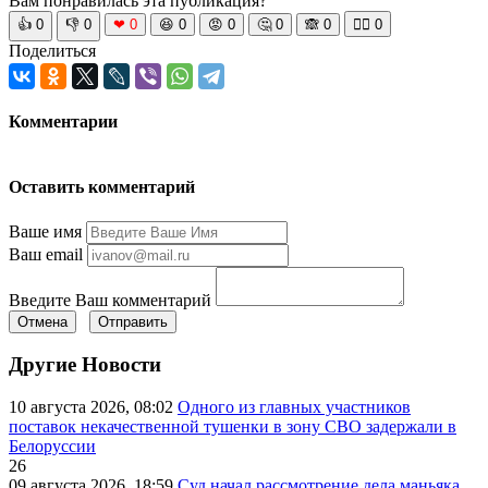
Вам понравилась эта публикация?
👍
0
👎
0
❤
0
😆
0
😡
0
🤔
0
🙈
0
🧘‍♀️
0
Поделиться
Комментарии
Оставить комментарий
Ваше имя
Ваш email
Введите Ваш комментарий
Отмена
Отправить
Другие Новости
10 августа 2026, 08:02
Одного из главных участников
поставок некачественной тушенки в зону СВО задержали в
Белоруссии
26
09 августа 2026, 18:59
Суд начал рассмотрение дела маньяка