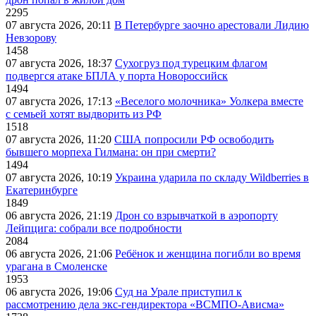
2295
07 августа 2026, 20:11
В Петербурге заочно арестовали Лидию
Невзорову
1458
07 августа 2026, 18:37
Сухогруз под турецким флагом
подвергся атаке БПЛА у порта Новороссийск
1494
07 августа 2026, 17:13
«Веселого молочника» Уолкера вместе
с семьей хотят выдворить из РФ
1518
07 августа 2026, 11:20
США попросили РФ освободить
бывшего морпеха Гилмана: он при смерти?
1494
07 августа 2026, 10:19
Украина ударила по складу Wildberries в
Екатеринбурге
1849
06 августа 2026, 21:19
Дрон со взрывчаткой в аэропорту
Лейпцига: собрали все подробности
2084
06 августа 2026, 21:06
Ребёнок и женщина погибли во время
урагана в Смоленске
1953
06 августа 2026, 19:06
Суд на Урале приступил к
рассмотрению дела экс-гендиректора «ВСМПО-Ависма»