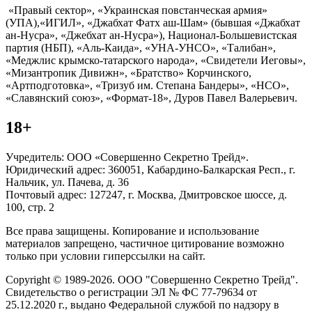
«Правый сектор», «Украинская повстанческая армия»
(УПА),«ИГИЛ», «Джабхат Фатх аш-Шам» (бывшая «Джабхат
ан-Нусра», «Джебхат ан-Нусра»), Национал-Большевистская
партия (НБП), «Аль-Каида», «УНА-УНСО», «Талибан»,
«Меджлис крымско-татарского народа», «Свидетели Иеговы»,
«Мизантропик Дивижн», «Братство» Корчинского,
«Артподготовка», «Тризуб им. Степана Бандеры», «НСО»,
«Славянский союз», «Формат-18», Дуров Павел Валерьевич.
18+
Учредитель: ООО «Совершенно Секретно Трейд».
Юридический адрес: 360051, Кабардино-Балкарская Респ., г.
Нальчик, ул. Пачева, д. 36
Почтовый адрес: 127247, г. Москва, Дмитровское шоссе, д.
100, стр. 2
Все права защищены. Копирование и использование
материалов запрещено, частичное цитирование возможно
только при условии гиперссылки на сайт.
Copyright © 1989-2026. ООО "Совершенно Секретно Трейд".
Свидетельство о регистрации ЭЛ № ФС 77-79634 от
25.12.2020 г., выдано Федеральной службой по надзору в