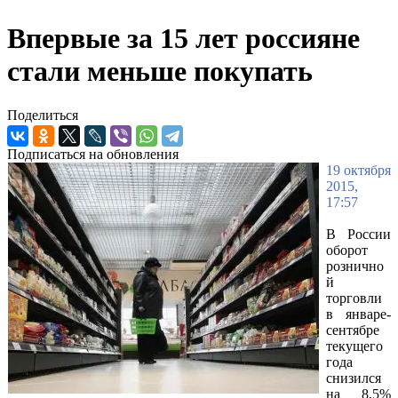
Впервые за 15 лет россияне
стали меньше покупать
Поделиться
Подписаться на обновления
19 октября
2015,
17:57
В России
оборот
рознично
й
торговли
в январе-
сентябре
текущего
года
снизился
на 8,5%