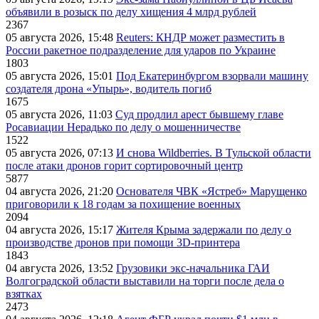
объявили в розыск по делу хищения 4 млрд рублей
2367
05 августа 2026, 15:48
Reuters: КНДР может разместить в
России ракетное подразделение для ударов по Украине
1803
05 августа 2026, 15:01
Под Екатеринбургом взорвали машину
создателя дрона «Упырь», водитель погиб
1675
05 августа 2026, 11:03
Суд продлил арест бывшему главе
Росавиации Нерадько по делу о мошенничестве
1522
05 августа 2026, 07:13
И снова Wildberries. В Тульской области
после атаки дронов горит сортировочный центр
5877
04 августа 2026, 21:20
Основателя ЧВК «Ястреб» Марущенко
приговорили к 18 годам за похищение военных
2094
04 августа 2026, 15:17
Жителя Крыма задержали по делу о
производстве дронов при помощи 3D‑принтера
1843
04 августа 2026, 13:52
Грузовики экс-начальника ГАИ
Волгоградской области выставили на торги после дела о
взятках
2473