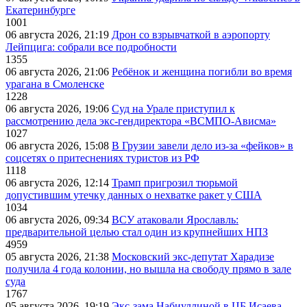
Екатеринбурге
1001
06 августа 2026, 21:19
Дрон со взрывчаткой в аэропорту
Лейпцига: собрали все подробности
1355
06 августа 2026, 21:06
Ребёнок и женщина погибли во время
урагана в Смоленске
1228
06 августа 2026, 19:06
Суд на Урале приступил к
рассмотрению дела экс-гендиректора «ВСМПО-Ависма»
1027
06 августа 2026, 15:08
В Грузии завели дело из-за «фейков» в
соцсетях о притеснениях туристов из РФ
1118
06 августа 2026, 12:14
Трамп пригрозил тюрьмой
допустившим утечку данных о нехватке ракет у США
1034
06 августа 2026, 09:34
ВСУ атаковали Ярославль:
предварительной целью стал один из крупнейших НПЗ
4959
05 августа 2026, 21:38
Московский экс-депутат Харадизе
получила 4 года колонии, но вышла на свободу прямо в зале
суда
1767
05 августа 2026, 19:19
Экс-зама Набиуллиной в ЦБ Исаева