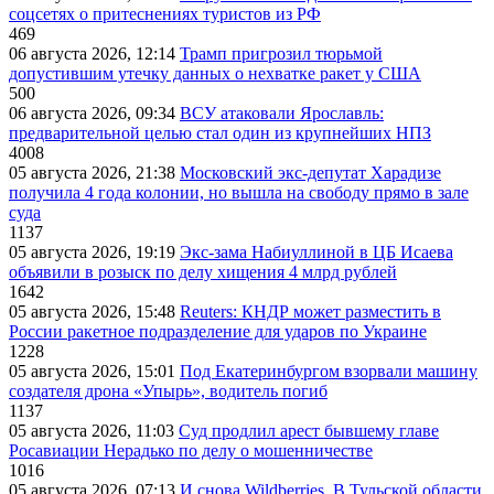
соцсетях о притеснениях туристов из РФ
469
06 августа 2026, 12:14
Трамп пригрозил тюрьмой
допустившим утечку данных о нехватке ракет у США
500
06 августа 2026, 09:34
ВСУ атаковали Ярославль:
предварительной целью стал один из крупнейших НПЗ
4008
05 августа 2026, 21:38
Московский экс-депутат Харадизе
получила 4 года колонии, но вышла на свободу прямо в зале
суда
1137
05 августа 2026, 19:19
Экс-зама Набиуллиной в ЦБ Исаева
объявили в розыск по делу хищения 4 млрд рублей
1642
05 августа 2026, 15:48
Reuters: КНДР может разместить в
России ракетное подразделение для ударов по Украине
1228
05 августа 2026, 15:01
Под Екатеринбургом взорвали машину
создателя дрона «Упырь», водитель погиб
1137
05 августа 2026, 11:03
Суд продлил арест бывшему главе
Росавиации Нерадько по делу о мошенничестве
1016
05 августа 2026, 07:13
И снова Wildberries. В Тульской области