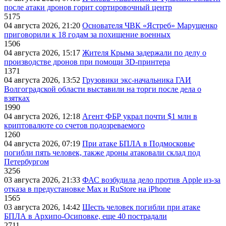
после атаки дронов горит сортировочный центр
5175
04 августа 2026, 21:20
Основателя ЧВК «Ястреб» Марущенко
приговорили к 18 годам за похищение военных
1506
04 августа 2026, 15:17
Жителя Крыма задержали по делу о
производстве дронов при помощи 3D‑принтера
1371
04 августа 2026, 13:52
Грузовики экс-начальника ГАИ
Волгоградской области выставили на торги после дела о
взятках
1990
04 августа 2026, 12:18
Агент ФБР украл почти $1 млн в
криптовалюте со счетов подозреваемого
1260
04 августа 2026, 07:19
При атаке БПЛА в Подмосковье
погибли пять человек, также дроны атаковали склад под
Петербургом
3256
03 августа 2026, 21:33
ФАС возбудила дело против Apple из-за
отказа в предустановке Max и RuStore на iPhone
1565
03 августа 2026, 14:42
Шесть человек погибли при атаке
БПЛА в Архипо-Осиповке, еще 40 пострадали
2711