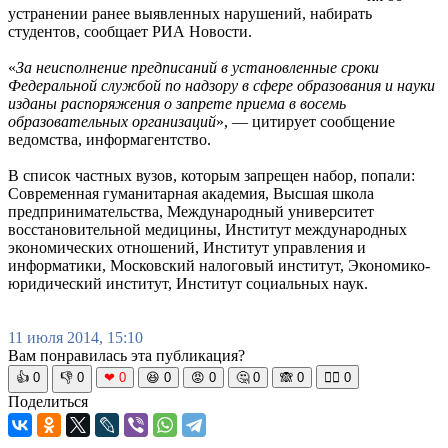
устранении ранее выявленных нарушений, набирать
студентов, сообщает РИА Новости.
«
За неисполнение предписаний в установленные сроки
Федеральной службой по надзору в сфере образования и науки
изданы распоряжения о запрете приема в восемь
образовательных организаций
», — цитирует сообщение
ведомства, информагентство.
В список частных вузов, которым запрещен набор, попали:
Современная гуманитарная академия, Высшая школа
предпринимательства, Международный университет
восстановительной медицины, Институт международных
экономических отношений, Институт управления и
информатики, Московский налоговый институт, Экономико-
юридический институт, Институт социальных наук.
11 июля 2014, 15:10
Вам понравилась эта публикация?
👍
0
👎
0
❤
0
😆
0
😡
0
🤔
0
🙈
0
🧘‍♀️
0
Поделиться