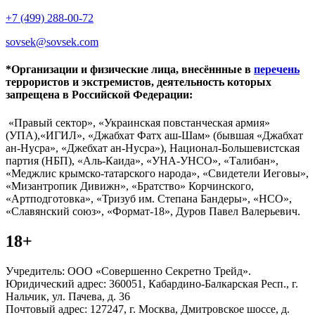
+7 (499) 288-00-72
sovsek@sovsek.com
*Организации и физические лица, внесённные в
перечень
террористов и экстремистов, деятельность которых
запрещена в Российской Федерации:
«Правый сектор», «Украинская повстанческая армия»
(УПА),«ИГИЛ», «Джабхат Фатх аш-Шам» (бывшая «Джабхат
ан-Нусра», «Джебхат ан-Нусра»), Национал-Большевистская
партия (НБП), «Аль-Каида», «УНА-УНСО», «Талибан»,
«Меджлис крымско-татарского народа», «Свидетели Иеговы»,
«Мизантропик Дивижн», «Братство» Корчинского,
«Артподготовка», «Тризуб им. Степана Бандеры», «НСО»,
«Славянский союз», «Формат-18», Дуров Павел Валерьевич.
18+
Учредитель: ООО «Совершенно Секретно Трейд».
Юридический адрес: 360051, Кабардино-Балкарская Респ., г.
Нальчик, ул. Пачева, д. 36
Почтовый адрес: 127247, г. Москва, Дмитровское шоссе, д.