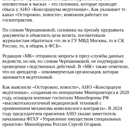
неизвестные в масках – это силовики, которые проводят
обыск у АНО «Консорциума медтехники». Как указывает тг-
канал «Осторожно, новости», компания работает по
госконтрактам.
По словам Черешниковой, силовики на просьбу предъявить
документы и объяснить цель визита, посоветовали
журналистам обратиться «то ли в ГУ МВД Москвы, то в СК
России, то, в общем, в ФСБ».
Редакция «МК» отправила запросы в пресс-службы данных
ведомств, но им, по словам Черешниковой, не подтвердили
проведение следственных действий. В «МК» также отметили,
что их арендатор – некоммерческая организация, которая
занимается медтехникой.
Как выяснили «Осторожно, новости», АНО «Консорциум
медтехники», созданная по инициативе Минпромторга в 2020
году, оснащала военные госпитали Минобороны РФ
«высокотехнологичной медицинской техникой с
применением механизма комплексного контракта». В 2024
году председателем правления АНО указан заместитель
начальника ФГАУ «Управление имуществом специальных
проектов» Минобороны России Сергей Огарков.