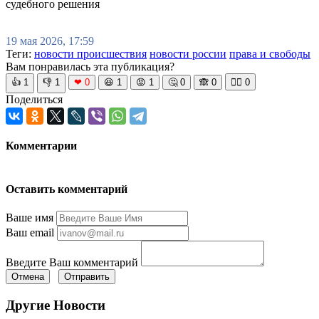
судебного решения
19 мая 2026, 17:59
Теги:
новости происшествия
новости россии
права и свободы
Вам понравилась эта публикация?
👍
1
👎
1
❤
0
😆
1
😡
1
🤔
0
🙈
0
🧘‍♀️
0
Поделиться
Комментарии
Оставить комментарий
Ваше имя
Ваш email
Введите Ваш комментарий
Отмена
Отправить
Другие Новости