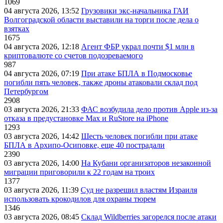
1069
04 августа 2026, 13:52
Грузовики экс-начальника ГАИ
Волгоградской области выставили на торги после дела о
взятках
1675
04 августа 2026, 12:18
Агент ФБР украл почти $1 млн в
криптовалюте со счетов подозреваемого
987
04 августа 2026, 07:19
При атаке БПЛА в Подмосковье
погибли пять человек, также дроны атаковали склад под
Петербургом
2908
03 августа 2026, 21:33
ФАС возбудила дело против Apple из-за
отказа в предустановке Max и RuStore на iPhone
1293
03 августа 2026, 14:42
Шесть человек погибли при атаке
БПЛА в Архипо-Осиповке, еще 40 пострадали
2390
03 августа 2026, 14:00
На Кубани организаторов незаконной
миграции приговорили к 22 годам на троих
1377
03 августа 2026, 11:39
Суд не разрешил властям Израиля
использовать крокодилов для охраны тюрем
1346
03 августа 2026, 08:45
Склад Wildberries загорелся после атаки