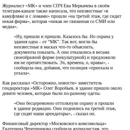
Журналист «МК» и член СПЧ Ева Меркачева в своём
телеграм-канале также написала, что неизвестные «в
камуфляже и с ломами» прошли «на третий этаж, где сидит
некая фирма», которая «никак не связанная со СМИ или
медиа».
«Ну, пришли и пришли. Казалось бы. Но охрана у
здания одна – от “МК”. Так вот, могли бы
неизвестные в масках что-то объяснить,
документы показать. А они отказались в весьма
своеобразной форме (некультурной) и предложили
им не препятствовать. Эх, времена, о, нравы», -
сообщила она, добавив, что полиция «приехала и
уехала».
Как рассказал «Осторожно, новости» заместитель
гендиректора «МК» Олег Воробьев, в здание пришло около
девяти человек, которые были по-разному одеты.
«Они бесцеремонно оттолкнули охрану и прошли
в здание редакции. Они поднялись на третий этаж,
где сидят наши арендаторы», - сказал он.
Финансовый директор «Московского комсомольца»
Екатерина Черешникова сообщила журналистам, что