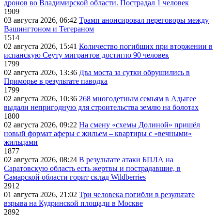
дронов во Владимирской области. Пострадал 1 человек
1909
03 августа 2026, 06:42
Трамп анонсировал переговоры между
Вашингтоном и Тегераном
1514
02 августа 2026, 15:41
Количество погибших при вторжении в
испанскую Сеуту мигрантов достигло 90 человек
1799
02 августа 2026, 13:36
Два моста за сутки обрушились в
Приморье в результате паводка
1799
02 августа 2026, 10:36
268 многодетным семьям в Адыгее
выдали непригодную для строительства землю на болотах
1800
02 августа 2026, 09:22
На смену «схемы Долиной» пришёл
новый формат аферы с жильем – квартиры с «вечными»
жильцами
1877
02 августа 2026, 08:24
В результате атаки БПЛА на
Саратовскую область есть жертвы и пострадавшие, в
Самарской области горит склад Wildberries
2912
01 августа 2026, 21:02
Три человека погибли в результате
взрыва на Кудринской площади в Москве
2892