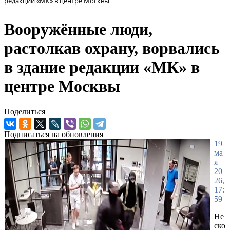
редакции «МК» в центре Москвы
Вооружённые люди,
растолкав охрану, ворвались
в здание редакции «МК» в
центре Москвы
Поделиться
Подписаться на обновления
19
ма
я
20
26,
17:
59
Не
ско