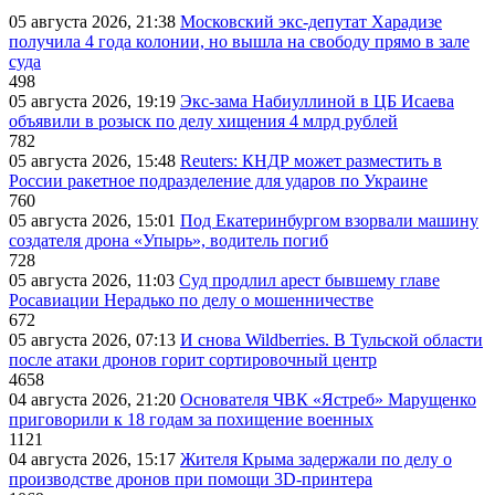
05 августа 2026, 21:38
Московский экс-депутат Харадизе
получила 4 года колонии, но вышла на свободу прямо в зале
суда
498
05 августа 2026, 19:19
Экс-зама Набиуллиной в ЦБ Исаева
объявили в розыск по делу хищения 4 млрд рублей
782
05 августа 2026, 15:48
Reuters: КНДР может разместить в
России ракетное подразделение для ударов по Украине
760
05 августа 2026, 15:01
Под Екатеринбургом взорвали машину
создателя дрона «Упырь», водитель погиб
728
05 августа 2026, 11:03
Суд продлил арест бывшему главе
Росавиации Нерадько по делу о мошенничестве
672
05 августа 2026, 07:13
И снова Wildberries. В Тульской области
после атаки дронов горит сортировочный центр
4658
04 августа 2026, 21:20
Основателя ЧВК «Ястреб» Марущенко
приговорили к 18 годам за похищение военных
1121
04 августа 2026, 15:17
Жителя Крыма задержали по делу о
производстве дронов при помощи 3D‑принтера