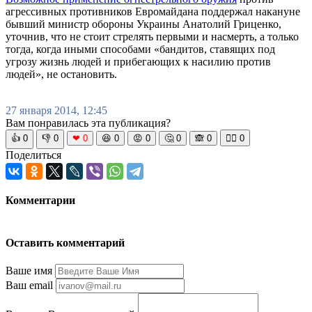
агрессивных противников Евромайдана поддержал накануне
бывший министр обороны Украины Анатолий Гриценко,
уточнив, что не стоит стрелять первыми и насмерть, а только
тогда, когда иными способами «бандитов, ставящих под
угрозу жизнь людей и прибегающих к насилию против
людей», не остановить.
27 января 2014, 12:45
Вам понравилась эта публикация?
👍
0
👎
0
❤
0
😆
0
😡
0
🤔
0
🙈
0
🧘‍♀️
0
Поделиться
Комментарии
Оставить комментарий
Ваше имя
Ваш email