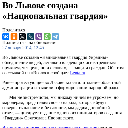
Во Львове создана
«Национальная гвардия»
Поделиться
Подписаться на обновления
27 января 2014, 12:45
Во Львове создана «Национальная гвардия Украины» —
объединение людей, легально владеющих огнестрельным
оружием, чья цель, по их словам, — защита граждан. Об этом
со ссылкой на «Вголос» сообщает
Lenta.ru
.
Ранее протестующие во Львове захватили здание областной
администрации и заявили о формировании народной рады.
— Мы не экстремисты, мы никому ничем не угрожаем, но
мародерам, предателям своего народа, которые будут
совершать насилие и беззаконие, мы дадим достойный
ответ, — цитирует издание одного из инициаторов создания
«Гвардии» Святослава Яворивского.
Возможное применение огнестрельного оружия
против