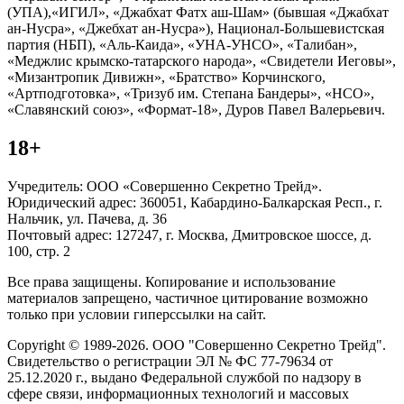
(УПА),«ИГИЛ», «Джабхат Фатх аш-Шам» (бывшая «Джабхат
ан-Нусра», «Джебхат ан-Нусра»), Национал-Большевистская
партия (НБП), «Аль-Каида», «УНА-УНСО», «Талибан»,
«Меджлис крымско-татарского народа», «Свидетели Иеговы»,
«Мизантропик Дивижн», «Братство» Корчинского,
«Артподготовка», «Тризуб им. Степана Бандеры», «НСО»,
«Славянский союз», «Формат-18», Дуров Павел Валерьевич.
18+
Учредитель: ООО «Совершенно Секретно Трейд».
Юридический адрес: 360051, Кабардино-Балкарская Респ., г.
Нальчик, ул. Пачева, д. 36
Почтовый адрес: 127247, г. Москва, Дмитровское шоссе, д.
100, стр. 2
Все права защищены. Копирование и использование
материалов запрещено, частичное цитирование возможно
только при условии гиперссылки на сайт.
Copyright © 1989-2026. ООО "Совершенно Секретно Трейд".
Свидетельство о регистрации ЭЛ № ФС 77-79634 от
25.12.2020 г., выдано Федеральной службой по надзору в
сфере связи, информационных технологий и массовых