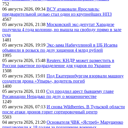
752
06 августа 2026, 09:34
ВСУ атаковали Ярославль:
предварительной целью стал один из крупнейших НПЗ
4567
05 августа 2026, 21:38
Московский экс-депутат Харадизе
получила 4 года колонии, но вышла на свободу прямо в зале
суда
1481
05 августа 2026, 19:19
Экс-зама Набиуллиной в ЦБ Исаева
объявили в розыск по делу хищения 4 млрд рублей
1995
05 августа 2026, 15:48
Reuters: КНДР может разместить в
России ракетное подразделение для ударов по Украине
1508
05 августа 2026, 15:01
Под Екатеринбургом взорвали машину
создателя дрона «Упырь», водитель погиб
1400
05 августа 2026, 11:03
Суд продлил арест бывшему главе
Росавиации Нерадько по делу о мошенничестве
1249
05 августа 2026, 07:13
И снова Wildberries. В Тульской области
после атаки дронов горит сортировочный центр
5503
04 августа 2026, 21:20
Основателя ЧВК «Ястреб» Марущенко
приговорили к 18 годам за похищение военных