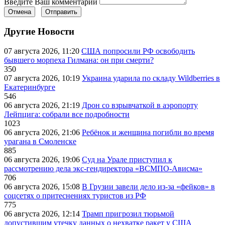
Введите Ваш комментарий
Отмена
Отправить
Другие Новости
07 августа 2026, 11:20
США попросили РФ освободить
бывшего морпеха Гилмана: он при смерти?
350
07 августа 2026, 10:19
Украина ударила по складу Wildberries в
Екатеринбурге
546
06 августа 2026, 21:19
Дрон со взрывчаткой в аэропорту
Лейпцига: собрали все подробности
1023
06 августа 2026, 21:06
Ребёнок и женщина погибли во время
урагана в Смоленске
885
06 августа 2026, 19:06
Суд на Урале приступил к
рассмотрению дела экс-гендиректора «ВСМПО-Ависма»
706
06 августа 2026, 15:08
В Грузии завели дело из-за «фейков» в
соцсетях о притеснениях туристов из РФ
775
06 августа 2026, 12:14
Трамп пригрозил тюрьмой
допустившим утечку данных о нехватке ракет у США