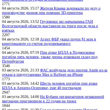
1771
04 августа 2026, 15:17
Жителя Крыма задержали по делу о
производстве дронов при помощи 3D‑принтера
1580
04 августа 2026, 13:52
Грузовики экс-начальника ГАИ
Волгоградской области выставили на торги после дела о
взятках
2207
04 августа 2026, 12:18
Агент ФБР украл почти $1 млн в
криптовалюте со счетов подозреваемого
1454
04 августа 2026, 07:19
При атаке БПЛА в Подмосковье
погибли пять человек, также дроны атаковали склад под
Петербургом
3546
03 августа 2026, 21:33
ФАС возбудила дело против Apple из-за
отказа в предустановке Max и RuStore на iPhone
1773
03 августа 2026, 14:42
Шесть человек погибли при атаке
БПЛА в Архипо-Осиповке, еще 40 пострадали
2947
03 августа 2026, 14:00
На Кубани организаторов незаконной
миграции приговорили к 22 годам на троих
1844
03 августа 2026, 11:39
Суд не разрешил властям Израиля