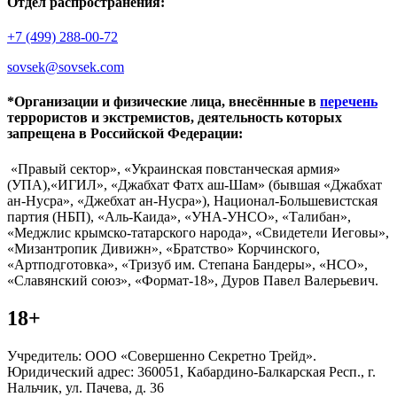
Отдел распространения:
+7 (499) 288-00-72
sovsek@sovsek.com
*Организации и физические лица, внесённные в
перечень
террористов и экстремистов, деятельность которых
запрещена в Российской Федерации:
«Правый сектор», «Украинская повстанческая армия»
(УПА),«ИГИЛ», «Джабхат Фатх аш-Шам» (бывшая «Джабхат
ан-Нусра», «Джебхат ан-Нусра»), Национал-Большевистская
партия (НБП), «Аль-Каида», «УНА-УНСО», «Талибан»,
«Меджлис крымско-татарского народа», «Свидетели Иеговы»,
«Мизантропик Дивижн», «Братство» Корчинского,
«Артподготовка», «Тризуб им. Степана Бандеры», «НСО»,
«Славянский союз», «Формат-18», Дуров Павел Валерьевич.
18+
Учредитель: ООО «Совершенно Секретно Трейд».
Юридический адрес: 360051, Кабардино-Балкарская Респ., г.
Нальчик, ул. Пачева, д. 36