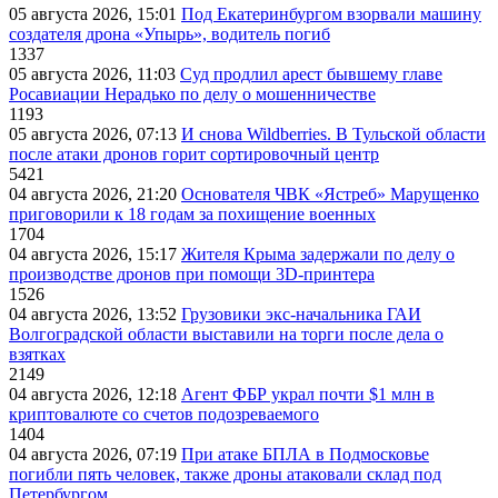
05 августа 2026, 15:01
Под Екатеринбургом взорвали машину
создателя дрона «Упырь», водитель погиб
1337
05 августа 2026, 11:03
Суд продлил арест бывшему главе
Росавиации Нерадько по делу о мошенничестве
1193
05 августа 2026, 07:13
И снова Wildberries. В Тульской области
после атаки дронов горит сортировочный центр
5421
04 августа 2026, 21:20
Основателя ЧВК «Ястреб» Марущенко
приговорили к 18 годам за похищение военных
1704
04 августа 2026, 15:17
Жителя Крыма задержали по делу о
производстве дронов при помощи 3D‑принтера
1526
04 августа 2026, 13:52
Грузовики экс-начальника ГАИ
Волгоградской области выставили на торги после дела о
взятках
2149
04 августа 2026, 12:18
Агент ФБР украл почти $1 млн в
криптовалюте со счетов подозреваемого
1404
04 августа 2026, 07:19
При атаке БПЛА в Подмосковье
погибли пять человек, также дроны атаковали склад под
Петербургом