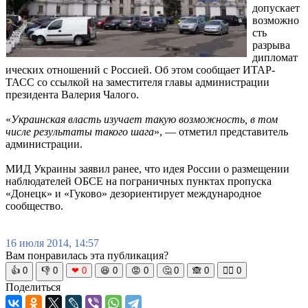
допускает
возможно
сть
разрыва
дипломат
ических отношений с Россией. Об этом сообщает ИТАР-
ТАСС со ссылкой на заместителя главы администрации
президента Валерия Чалого.
«
Украинская власть изучает такую возможность, в том
числе результаты такого шага
», — отметил представитель
администрации.
МИД Украины заявил ранее, что идея России о размещении
наблюдателей ОБСЕ на пограничных пунктах пропуска
«Донецк» и «Гуково» дезориентирует международное
сообщество.
16 июля 2014, 14:57
Вам понравилась эта публикация?
👍
0
👎
0
❤
0
😆
0
😡
0
🤔
0
🙈
0
🧘‍♀️
0
Поделиться