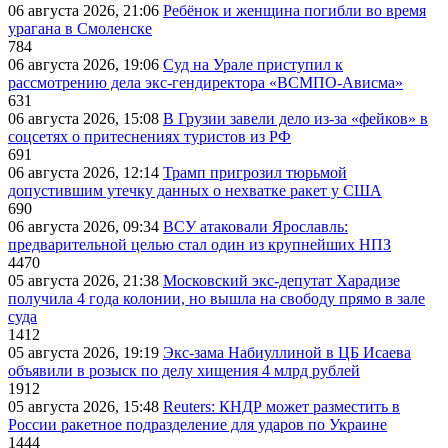
06 августа 2026, 21:06
Ребёнок и женщина погибли во время
урагана в Смоленске
784
06 августа 2026, 19:06
Суд на Урале приступил к
рассмотрению дела экс-гендиректора «ВСМПО-Ависма»
631
06 августа 2026, 15:08
В Грузии завели дело из-за «фейков» в
соцсетях о притеснениях туристов из РФ
691
06 августа 2026, 12:14
Трамп пригрозил тюрьмой
допустившим утечку данных о нехватке ракет у США
690
06 августа 2026, 09:34
ВСУ атаковали Ярославль:
предварительной целью стал один из крупнейших НПЗ
4470
05 августа 2026, 21:38
Московский экс-депутат Харадизе
получила 4 года колонии, но вышла на свободу прямо в зале
суда
1412
05 августа 2026, 19:19
Экс-зама Набиуллиной в ЦБ Исаева
объявили в розыск по делу хищения 4 млрд рублей
1912
05 августа 2026, 15:48
Reuters: КНДР может разместить в
России ракетное подразделение для ударов по Украине
1444