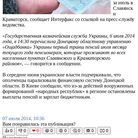
за июль в
Славянск
и
Краматорск, сообщает Интерфакс со ссылкой на пресс-службу
ведомства.
«
Государственная казначейская служба Украины, 6 июля 2014
года, в 14:30 перечислила Донецкому областному управлению
«Ощадбанка» Украины первый транш пенсий июля месяца
текущего года пенсионерам, которые проживают во всех
населенных пунктах Славянского и Краматорского
районов
», — говорится в сообщении.
В середине июня украинские власти подчеркивали, что
ополченцы парализовали финансовую систему Донецкой
области. В Киеве сообщали, что из-за действий вооруженных
формирований «народных республик» в регионе остановлены
выплаты пенсий и зарплат бюджетникам.
07 июля 2014, 10:36
Вам понравилась эта публикация?
👍
0
👎
0
❤
0
😆
0
😡
0
🤔
0
🙈
0
🧘‍♀️
0