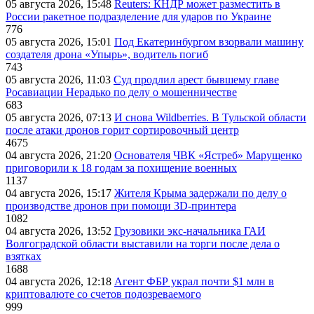
05 августа 2026, 15:48
Reuters: КНДР может разместить в
России ракетное подразделение для ударов по Украине
776
05 августа 2026, 15:01
Под Екатеринбургом взорвали машину
создателя дрона «Упырь», водитель погиб
743
05 августа 2026, 11:03
Суд продлил арест бывшему главе
Росавиации Нерадько по делу о мошенничестве
683
05 августа 2026, 07:13
И снова Wildberries. В Тульской области
после атаки дронов горит сортировочный центр
4675
04 августа 2026, 21:20
Основателя ЧВК «Ястреб» Марущенко
приговорили к 18 годам за похищение военных
1137
04 августа 2026, 15:17
Жителя Крыма задержали по делу о
производстве дронов при помощи 3D‑принтера
1082
04 августа 2026, 13:52
Грузовики экс-начальника ГАИ
Волгоградской области выставили на торги после дела о
взятках
1688
04 августа 2026, 12:18
Агент ФБР украл почти $1 млн в
криптовалюте со счетов подозреваемого
999