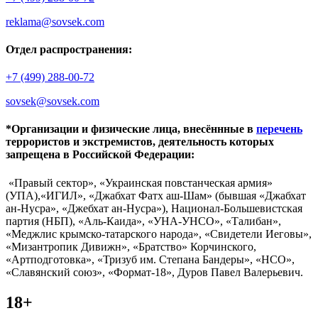
reklama@sovsek.com
Отдел распространения:
+7 (499) 288-00-72
sovsek@sovsek.com
*Организации и физические лица, внесённные в
перечень
террористов и экстремистов, деятельность которых
запрещена в Российской Федерации:
«Правый сектор», «Украинская повстанческая армия»
(УПА),«ИГИЛ», «Джабхат Фатх аш-Шам» (бывшая «Джабхат
ан-Нусра», «Джебхат ан-Нусра»), Национал-Большевистская
партия (НБП), «Аль-Каида», «УНА-УНСО», «Талибан»,
«Меджлис крымско-татарского народа», «Свидетели Иеговы»,
«Мизантропик Дивижн», «Братство» Корчинского,
«Артподготовка», «Тризуб им. Степана Бандеры», «НСО»,
«Славянский союз», «Формат-18», Дуров Павел Валерьевич.
18+