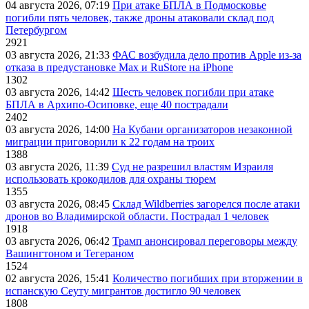
04 августа 2026, 07:19
При атаке БПЛА в Подмосковье
погибли пять человек, также дроны атаковали склад под
Петербургом
2921
03 августа 2026, 21:33
ФАС возбудила дело против Apple из-за
отказа в предустановке Max и RuStore на iPhone
1302
03 августа 2026, 14:42
Шесть человек погибли при атаке
БПЛА в Архипо-Осиповке, еще 40 пострадали
2402
03 августа 2026, 14:00
На Кубани организаторов незаконной
миграции приговорили к 22 годам на троих
1388
03 августа 2026, 11:39
Суд не разрешил властям Израиля
использовать крокодилов для охраны тюрем
1355
03 августа 2026, 08:45
Склад Wildberries загорелся после атаки
дронов во Владимирской области. Пострадал 1 человек
1918
03 августа 2026, 06:42
Трамп анонсировал переговоры между
Вашингтоном и Тегераном
1524
02 августа 2026, 15:41
Количество погибших при вторжении в
испанскую Сеуту мигрантов достигло 90 человек
1808