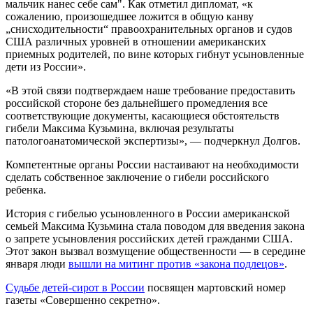
мальчик нанес себе сам". Как отметил дипломат, «к
сожалению, произошедшее ложится в общую канву
„снисходительности“ правоохранительных органов и судов
США различных уровней в отношении американских
приемных родителей, по вине которых гибнут усыновленные
дети из России».
«В этой связи подтверждаем наше требование предоставить
российской стороне без дальнейшего промедления все
соответствующие документы, касающиеся обстоятельств
гибели Максима Кузьмина, включая результаты
патологоанатомической экспертизы», — подчеркнул Долгов.
Компетентные органы России настаивают на необходимости
сделать собственное заключение о гибели российского
ребенка.
История с гибелью усыновленного в России американской
семьей Максима Кузьмина стала поводом для введения закона
о запрете усыновления российских детей гражданми США.
Этот закон вызвал возмущение общественности — в середине
января люди
вышли на митинг против «закона подлецов»
.
Судьбе детей-сирот в России
посвящен мартовский номер
газеты «Совершенно секретно».