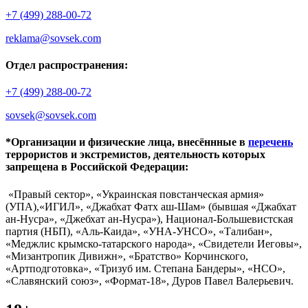
+7 (499) 288-00-72
reklama@sovsek.com
Отдел распространения:
+7 (499) 288-00-72
sovsek@sovsek.com
*Организации и физические лица, внесённные в
перечень
террористов и экстремистов, деятельность которых
запрещена в Российской Федерации:
«Правый сектор», «Украинская повстанческая армия»
(УПА),«ИГИЛ», «Джабхат Фатх аш-Шам» (бывшая «Джабхат
ан-Нусра», «Джебхат ан-Нусра»), Национал-Большевистская
партия (НБП), «Аль-Каида», «УНА-УНСО», «Талибан»,
«Меджлис крымско-татарского народа», «Свидетели Иеговы»,
«Мизантропик Дивижн», «Братство» Корчинского,
«Артподготовка», «Тризуб им. Степана Бандеры», «НСО»,
«Славянский союз», «Формат-18», Дуров Павел Валерьевич.