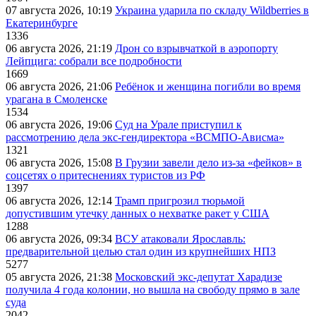
07 августа 2026, 10:19
Украина ударила по складу Wildberries в
Екатеринбурге
1336
06 августа 2026, 21:19
Дрон со взрывчаткой в аэропорту
Лейпцига: собрали все подробности
1669
06 августа 2026, 21:06
Ребёнок и женщина погибли во время
урагана в Смоленске
1534
06 августа 2026, 19:06
Суд на Урале приступил к
рассмотрению дела экс-гендиректора «ВСМПО-Ависма»
1321
06 августа 2026, 15:08
В Грузии завели дело из-за «фейков» в
соцсетях о притеснениях туристов из РФ
1397
06 августа 2026, 12:14
Трамп пригрозил тюрьмой
допустившим утечку данных о нехватке ракет у США
1288
06 августа 2026, 09:34
ВСУ атаковали Ярославль:
предварительной целью стал один из крупнейших НПЗ
5277
05 августа 2026, 21:38
Московский экс-депутат Харадизе
получила 4 года колонии, но вышла на свободу прямо в зале
суда
2042