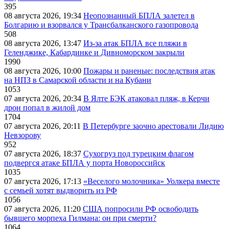
395
08 августа 2026, 19:34
Неопознанный БПЛА залетел в
Болгарию и взорвался у Трансбалканского газопровода
508
08 августа 2026, 13:47
Из-за атак БПЛА все пляжи в
Геленджике, Кабардинке и Дивноморском закрыли
1990
08 августа 2026, 10:00
Пожары и раненые: последствия атак
на НПЗ в Самарской области и на Кубани
1053
07 августа 2026, 20:34
В Ялте БЭК атаковал пляж, в Керчи
дрон попал в жилой дом
1704
07 августа 2026, 20:11
В Петербурге заочно арестовали Лидию
Невзорову
952
07 августа 2026, 18:37
Сухогруз под турецким флагом
подвергся атаке БПЛА у порта Новороссийск
1035
07 августа 2026, 17:13
«Веселого молочника» Уолкера вместе
с семьей хотят выдворить из РФ
1056
07 августа 2026, 11:20
США попросили РФ освободить
бывшего морпеха Гилмана: он при смерти?
1064