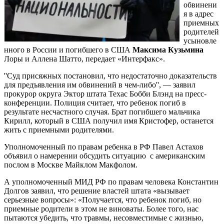
обвинени
я в адрес
приемных
родителей
усыновле
нного в России и погибшего в США
Максима Кузьмина
Лоры и Аллена Шатто, передает «Интерфакс».
''Суд присяжных постановил, что недостаточно доказательств
для предъявления им обвинений в чем-либо'', — заявил
прокурор округа Эктор штата Техас Бобби Блэнд на пресс-
конференции. Полиция считает, что ребенок погиб в
результате несчастного случая. Брат погибшего мальчика
Кирилл, который в США получил имя Кристофер, останется
жить с приемными родителями.
Уполномоченный по правам ребенка в РФ Павел Астахов
объявил о намерении обсудить ситуацию с американским
послом в Москве Майклом Макфолом.
А уполномоченный МИД РФ по правам человека Константин
Долгов заявил, что решение властей штата «вызывает
серьезные вопросы»: «Получается, что ребенок погиб, но
приемные родители в этом не виноваты. Более того, нас
пытаются убедить, что травмы, несовместимые с жизнью,