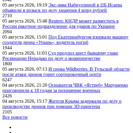
05 августа 2026, 19:19
Экс-зама Набиуллиной в ЦБ Исаева
объявили в розыск по делу хищения 4 млрд рублей
2710
05 августа 2026, 15:48
Reuters: КНДР может разместить в
России ракетное подразделение для ударов по Украине
2094
05 августа 2026, 15:01
Под Екатеринбургом взорвали машину
создателя дрона «Упырь», водитель погиб
1944
05 августа 2026, 11:03
Суд продлил арест бывшему главе
Росавиации Нерадько по делу о мошенничестве
1800
05 августа 2026, 07:13
И снова Wildberries. В Тульской области
после атаки дронов горит сортировочный центр
6247
04 августа 2026, 21:20
Основателя ЧВК «Ястреб» Марущенко
приговорили к 18 годам за похищение военных
2426
04 августа 2026, 15:17
Жителя Крыма задержали по делу о
производстве дронов при помощи 3D‑принтера
2105
Все новости