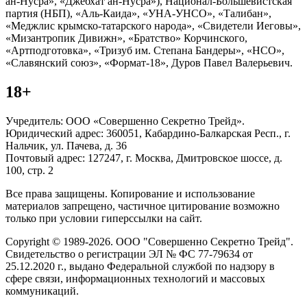
ан-Нусра», «Джебхат ан-Нусра»), Национал-Большевистская
партия (НБП), «Аль-Каида», «УНА-УНСО», «Талибан»,
«Меджлис крымско-татарского народа», «Свидетели Иеговы»,
«Мизантропик Дивижн», «Братство» Корчинского,
«Артподготовка», «Тризуб им. Степана Бандеры», «НСО»,
«Славянский союз», «Формат-18», Дуров Павел Валерьевич.
18+
Учредитель: ООО «Совершенно Секретно Трейд».
Юридический адрес: 360051, Кабардино-Балкарская Респ., г.
Нальчик, ул. Пачева, д. 36
Почтовый адрес: 127247, г. Москва, Дмитровское шоссе, д.
100, стр. 2
Все права защищены. Копирование и использование
материалов запрещено, частичное цитирование возможно
только при условии гиперссылки на сайт.
Copyright © 1989-2026. ООО "Совершенно Секретно Трейд".
Свидетельство о регистрации ЭЛ № ФС 77-79634 от
25.12.2020 г., выдано Федеральной службой по надзору в
сфере связи, информационных технологий и массовых
коммуникаций.