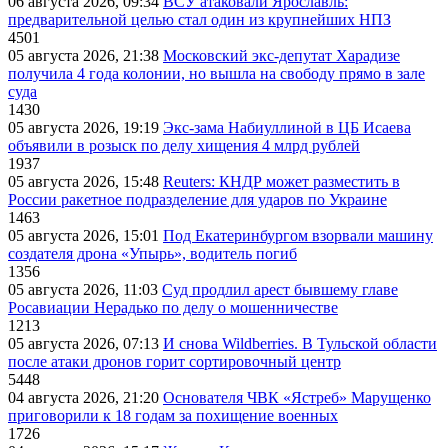
06 августа 2026, 09:34
ВСУ атаковали Ярославль:
предварительной целью стал один из крупнейших НПЗ
4501
05 августа 2026, 21:38
Московский экс-депутат Харадизе
получила 4 года колонии, но вышла на свободу прямо в зале
суда
1430
05 августа 2026, 19:19
Экс-зама Набиуллиной в ЦБ Исаева
объявили в розыск по делу хищения 4 млрд рублей
1937
05 августа 2026, 15:48
Reuters: КНДР может разместить в
России ракетное подразделение для ударов по Украине
1463
05 августа 2026, 15:01
Под Екатеринбургом взорвали машину
создателя дрона «Упырь», водитель погиб
1356
05 августа 2026, 11:03
Суд продлил арест бывшему главе
Росавиации Нерадько по делу о мошенничестве
1213
05 августа 2026, 07:13
И снова Wildberries. В Тульской области
после атаки дронов горит сортировочный центр
5448
04 августа 2026, 21:20
Основателя ЧВК «Ястреб» Марущенко
приговорили к 18 годам за похищение военных
1726