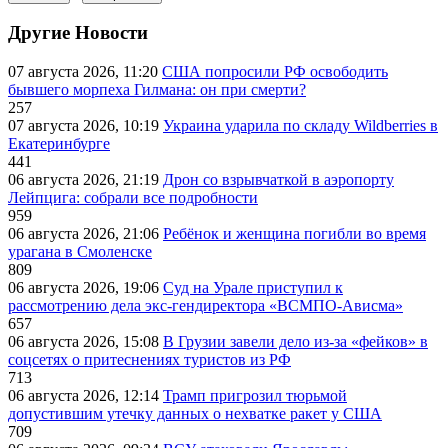
Другие Новости
07 августа 2026, 11:20
США попросили РФ освободить
бывшего морпеха Гилмана: он при смерти?
257
07 августа 2026, 10:19
Украина ударила по складу Wildberries в
Екатеринбурге
441
06 августа 2026, 21:19
Дрон со взрывчаткой в аэропорту
Лейпцига: собрали все подробности
959
06 августа 2026, 21:06
Ребёнок и женщина погибли во время
урагана в Смоленске
809
06 августа 2026, 19:06
Суд на Урале приступил к
рассмотрению дела экс-гендиректора «ВСМПО-Ависма»
657
06 августа 2026, 15:08
В Грузии завели дело из-за «фейков» в
соцсетях о притеснениях туристов из РФ
713
06 августа 2026, 12:14
Трамп пригрозил тюрьмой
допустившим утечку данных о нехватке ракет у США
709