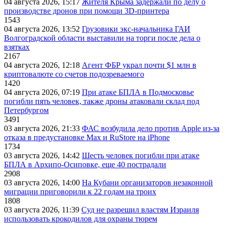
04 августа 2026, 15:17
Жителя Крыма задержали по делу о
производстве дронов при помощи 3D‑принтера
1543
04 августа 2026, 13:52
Грузовики экс-начальника ГАИ
Волгоградской области выставили на торги после дела о
взятках
2167
04 августа 2026, 12:18
Агент ФБР украл почти $1 млн в
криптовалюте со счетов подозреваемого
1420
04 августа 2026, 07:19
При атаке БПЛА в Подмосковье
погибли пять человек, также дроны атаковали склад под
Петербургом
3491
03 августа 2026, 21:33
ФАС возбудила дело против Apple из-за
отказа в предустановке Max и RuStore на iPhone
1734
03 августа 2026, 14:42
Шесть человек погибли при атаке
БПЛА в Архипо-Осиповке, еще 40 пострадали
2908
03 августа 2026, 14:00
На Кубани организаторов незаконной
миграции приговорили к 22 годам на троих
1808
03 августа 2026, 11:39
Суд не разрешил властям Израиля
использовать крокодилов для охраны тюрем