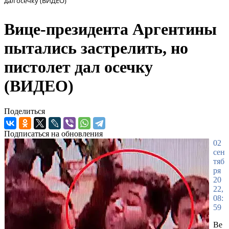
дал осечку (ВИДЕО)
Вице-президента Аргентины
пытались застрелить, но
пистолет дал осечку
(ВИДЕО)
Поделиться
Подписаться на обновления
02
сен
тяб
ря
20
22,
08:
59
Ве