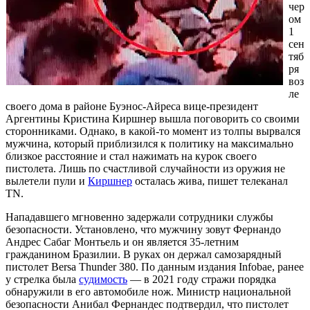
чер
ом
1
сен
тяб
ря
воз
ле
своего дома в районе Буэнос-Айреса вице-президент
Аргентины Кристина Киршнер вышла поговорить со своими
сторонниками. Однако, в какой-то момент из толпы вырвался
мужчина, который приблизился к политику на максимально
близкое расстояние и стал нажимать на курок своего
пистолета. Лишь по счастливой случайности из оружия не
вылетели пули и
Киршнер
осталась жива, пишет телеканал
TN.
Нападавшего мгновенно задержали сотрудники службы
безопасности. Установлено, что мужчину зовут Фернандо
Андрес Сабаг Монтьель и он является 35-летним
гражданином Бразилии. В руках он держал самозарядный
пистолет Bersa Thunder 380. По данным издания Infobae, ранее
у стрелка была
судимость
— в 2021 году стражи порядка
обнаружили в его автомобиле нож. Министр национальной
безопасности Анибал Фернандес подтвердил, что пистолет