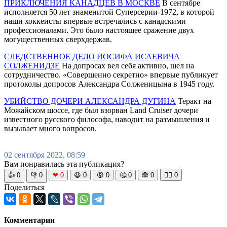
ПРИКЛЮЧЕНИЯ КАНАДЦЕВ В МОСКВЕ
В сентябре
исполняется 50 лет знаменитой Суперсерии-1972, в которой
наши хоккеисты впервые встречались с канадскими
профессионалами. Это было настоящее сражение двух
могущественных сверхдержав.
СЛЕДСТВЕННОЕ ДЕЛО ИОСИФА ИСАЕВИЧА
СОЛЖЕНИДЗЕ
На допросах вел себя активно, шел на
сотрудничество. «Совершенно секретно» впервые публикует
протоколы допросов Александра Солженицына в 1945 году.
УБИЙСТВО ДОЧЕРИ АЛЕКСАНДРА ДУГИНА
Теракт на
Можайском шоссе, где был взорван Land Cruiser дочери
известного русского философа, наводит на размышления и
вызывает много вопросов.
02 сентября 2022, 08:59
Вам понравилась эта публикация?
👍
0
👎
0
❤
0
😆
0
😡
0
🤔
0
🙈
0
🧘‍♀️
0
Поделиться
Комментарии