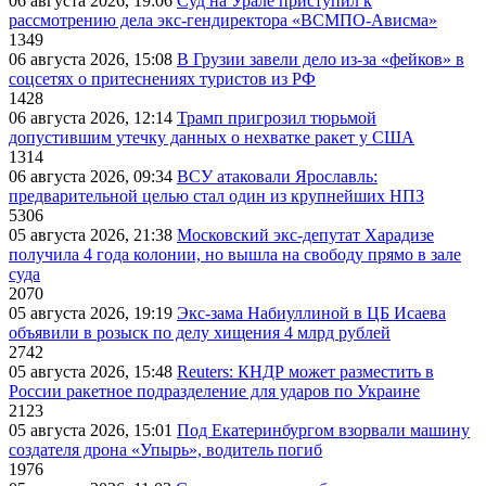
06 августа 2026, 19:06
Суд на Урале приступил к
рассмотрению дела экс-гендиректора «ВСМПО-Ависма»
1349
06 августа 2026, 15:08
В Грузии завели дело из-за «фейков» в
соцсетях о притеснениях туристов из РФ
1428
06 августа 2026, 12:14
Трамп пригрозил тюрьмой
допустившим утечку данных о нехватке ракет у США
1314
06 августа 2026, 09:34
ВСУ атаковали Ярославль:
предварительной целью стал один из крупнейших НПЗ
5306
05 августа 2026, 21:38
Московский экс-депутат Харадизе
получила 4 года колонии, но вышла на свободу прямо в зале
суда
2070
05 августа 2026, 19:19
Экс-зама Набиуллиной в ЦБ Исаева
объявили в розыск по делу хищения 4 млрд рублей
2742
05 августа 2026, 15:48
Reuters: КНДР может разместить в
России ракетное подразделение для ударов по Украине
2123
05 августа 2026, 15:01
Под Екатеринбургом взорвали машину
создателя дрона «Упырь», водитель погиб
1976