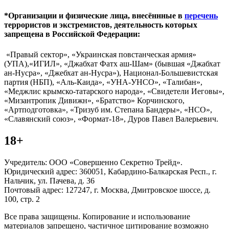
*Организации и физические лица, внесённные в
перечень
террористов и экстремистов, деятельность которых
запрещена в Российской Федерации:
«Правый сектор», «Украинская повстанческая армия»
(УПА),«ИГИЛ», «Джабхат Фатх аш-Шам» (бывшая «Джабхат
ан-Нусра», «Джебхат ан-Нусра»), Национал-Большевистская
партия (НБП), «Аль-Каида», «УНА-УНСО», «Талибан»,
«Меджлис крымско-татарского народа», «Свидетели Иеговы»,
«Мизантропик Дивижн», «Братство» Корчинского,
«Артподготовка», «Тризуб им. Степана Бандеры», «НСО»,
«Славянский союз», «Формат-18», Дуров Павел Валерьевич.
18+
Учредитель: ООО «Совершенно Секретно Трейд».
Юридический адрес: 360051, Кабардино-Балкарская Респ., г.
Нальчик, ул. Пачева, д. 36
Почтовый адрес: 127247, г. Москва, Дмитровское шоссе, д.
100, стр. 2
Все права защищены. Копирование и использование
материалов запрещено, частичное цитирование возможно