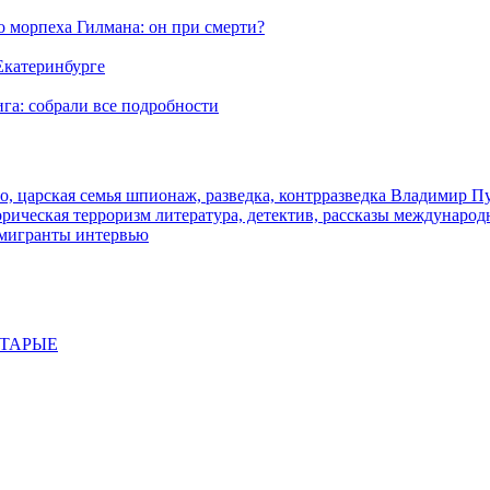
морпеха Гилмана: он при смерти?
 Екатеринбурге
га: собрали все подробности
о, царская семья
шпионаж, разведка, контрразведка
Владимир П
торическая
терроризм
литература, детектив, рассказы
международ
 мигранты
интервью
СТАРЫЕ