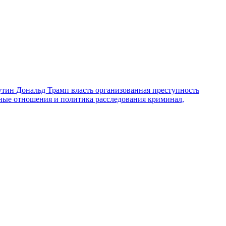
утин
Дональд Трамп
власть
организованная преступность
ные отношения и политика
расследования
криминал,