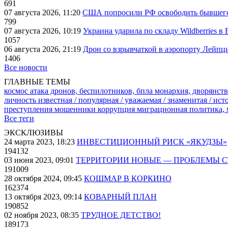
691
07 августа 2026, 11:20
США попросили РФ освободить бывшего 
799
07 августа 2026, 10:19
Украина ударила по складу Wildberries в
1057
06 августа 2026, 21:19
Дрон со взрывчаткой в аэропорту Лейпци
1406
Все новости
ГЛАВНЫЕ ТЕМЫ
космос
атака дронов, беспилотников, бпла
монархия, дворянств
личность известная / популярная / уважаемая / знаменитая / ис
преступления
мошенники
коррупция
миграционная политика,
Все теги
ЭКСКЛЮЗИВЫ
24 марта 2023, 18:23
ИНВЕСТИЦИОННЫЙ РИСК «ЯКУДЗЫ»
194132
03 июня 2023, 09:01
ТЕРРИТОРИИ НОВЫЕ — ПРОБЛЕМЫ 
191009
28 октября 2024, 09:45
КОШМАР В КОРКИНО
162374
13 октября 2023, 09:14
КОВАРНЫЙ ПЛАН
190852
02 ноября 2023, 08:35
ТРУДНОЕ ДЕТСТВО!
189173