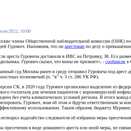
юля 2022, 10:00
оскве члены Общественной наблюдательной комиссии (ОНК) поб
рей Гурович. Напомним, что он
арестован
по делу о превышени
ле ареста Гуровича доставили в ИВС на Петровку, 38. Его разме
дильника. Гурович сказал, что вины не признает», -
сообщили
в 
анный суд Москвы ранее в среду отправил Гуровича под арест 
ностных полномочий (п. "в" ч. 3 ст. 286 УК РФ).
ерсии СК, в 2020 году Гурович организовал выделение из федер
вого госпиталя для лечения пациентов с коронавирусной инфек
едено без учета климатических условий региона. В итоге ковид-
нтировать. Гурович, зная об этом и будучи ответственным за ко
ффективному использованию. Таким образом, бюджету Мурманск
творил ходатайство следователя об избрании меры пресечения 
 пресечения в виде домашнего ареста или иной меры, не связан