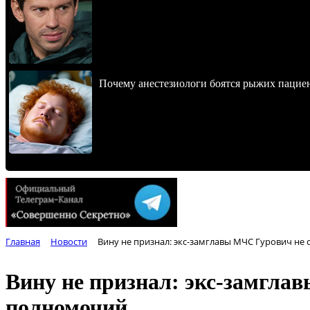
Почему анестезиологи боятся рыжих пацие
Главная
Новости
Вину не признал: экс-замглавы МЧС Гурович н
Вину не признал: экс-замгла
полномочий