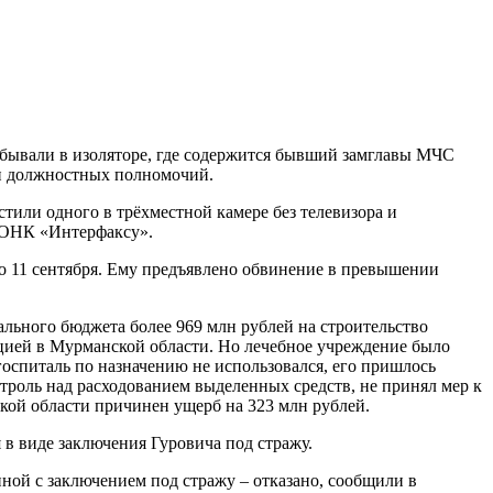
ывали в изоляторе, где содержится бывший замглавы МЧС
и должностных полномочий.
стили одного в трёхместной камере без телевизора и
ОНК «Интерфаксу».
до 11 сентября. Ему предъявлено обвинение в превышении
ального бюджета более 969 млн рублей на строительство
цией в Мурманской области. Но лечебное учреждение было
госпиталь по назначению не использовался, его пришлось
нтроль над расходованием выделенных средств, не принял мер к
ой области причинен ущерб на 323 млн рублей.
в виде заключения Гуровича под стражу.
ной с заключением под стражу – отказано, сообщили в