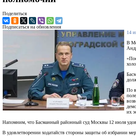
Поделиться
Подписаться на обновления
14 и
В М
Анд
«Пос
холо
Басм
долж
По в
поле
возв
демо
их э
Напомним, что Басманный районный суд Москвы 12 июля удовле
В удовлетворении ходатайств стороны защиты об избрании меры