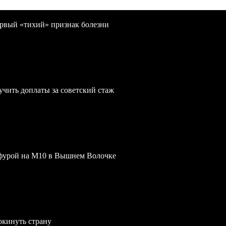
первый «тихий» признак болезни
учить доплаты за советский стаж
 фурой на М10 в Вышнем Волочке
окинуть страну