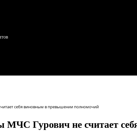
нтов
е считает себя виновным в превышении полномочий
вы МЧС Гурович не считает се