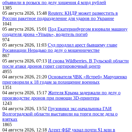
объявили в розыск по делу хищения 4 млрд рублей
1385
05 августа 2026, 15:48
Reuters: КНДР может разместить в
России ракетное подразделение для ударов по Украине
1041
05 августа 2026, 15:01
Под Екатеринбургом взорвали машину
создателя дрона «Упырь», водитель погиб
974
05 августа 2026, 11:03
Суд продлил арест бывшему главе
Росавиации Нерадько по делу о мошенничестве
867
05 августа 2026, 07:13
И снова Wildberries. В Тульской области
после атаки дронов горит сортировочный центр
4955
04 августа 2026, 21:20
Основателя ЧВК «Ястреб» Марущенко
приговорили к 18 годам за похищение военных
1351
04 августа 2026, 15:17
Жителя Крыма задержали по делу о
производстве дронов при помощи 3D‑принтера
1243
04 августа 2026, 13:52
Грузовики экс-начальника ГАИ
Волгоградской области выставили на торги после дела о
взятках
1865
04 августа 2026, 12:18
Агент ФБР украл почти $1 млн в