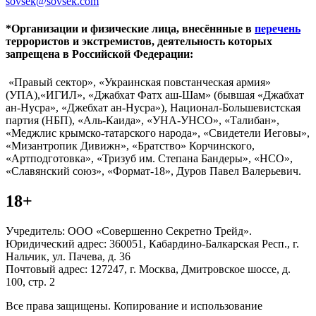
sovsek@sovsek.com
*Организации и физические лица, внесённные в
перечень
террористов и экстремистов, деятельность которых
запрещена в Российской Федерации:
«Правый сектор», «Украинская повстанческая армия»
(УПА),«ИГИЛ», «Джабхат Фатх аш-Шам» (бывшая «Джабхат
ан-Нусра», «Джебхат ан-Нусра»), Национал-Большевистская
партия (НБП), «Аль-Каида», «УНА-УНСО», «Талибан»,
«Меджлис крымско-татарского народа», «Свидетели Иеговы»,
«Мизантропик Дивижн», «Братство» Корчинского,
«Артподготовка», «Тризуб им. Степана Бандеры», «НСО»,
«Славянский союз», «Формат-18», Дуров Павел Валерьевич.
18+
Учредитель: ООО «Совершенно Секретно Трейд».
Юридический адрес: 360051, Кабардино-Балкарская Респ., г.
Нальчик, ул. Пачева, д. 36
Почтовый адрес: 127247, г. Москва, Дмитровское шоссе, д.
100, стр. 2
Все права защищены. Копирование и использование