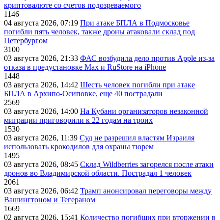
криптовалюте со счетов подозреваемого
1146
04 августа 2026, 07:19
При атаке БПЛА в Подмосковье
погибли пять человек, также дроны атаковали склад под
Петербургом
3100
03 августа 2026, 21:33
ФАС возбудила дело против Apple из-за
отказа в предустановке Max и RuStore на iPhone
1448
03 августа 2026, 14:42
Шесть человек погибли при атаке
БПЛА в Архипо-Осиповке, еще 40 пострадали
2569
03 августа 2026, 14:00
На Кубани организаторов незаконной
миграции приговорили к 22 годам на троих
1530
03 августа 2026, 11:39
Суд не разрешил властям Израиля
использовать крокодилов для охраны тюрем
1495
03 августа 2026, 08:45
Склад Wildberries загорелся после атаки
дронов во Владимирской области. Пострадал 1 человек
2061
03 августа 2026, 06:42
Трамп анонсировал переговоры между
Вашингтоном и Тегераном
1669
02 августа 2026, 15:41
Количество погибших при вторжении в