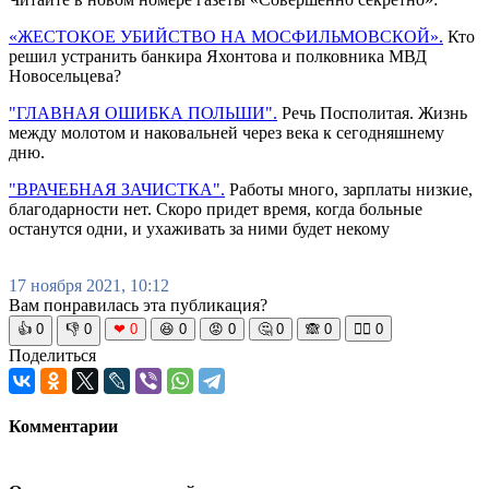
«ЖЕСТОКОЕ УБИЙСТВО НА МОСФИЛЬМОВСКОЙ».
Кто
решил устранить банкира Яхонтова и полковника МВД
Новосельцева?
"ГЛАВНАЯ ОШИБКА ПОЛЬШИ".
Речь Посполитая. Жизнь
между молотом и наковальней через века к сегодняшнему
дню.
"ВРАЧЕБНАЯ ЗАЧИСТКА".
Работы много, зарплаты низкие,
благодарности нет. Скоро придет время, когда больные
останутся одни, и ухаживать за ними будет некому
17 ноября 2021, 10:12
Вам понравилась эта публикация?
👍
0
👎
0
❤
0
😆
0
😡
0
🤔
0
🙈
0
🧘‍♀️
0
Поделиться
Комментарии