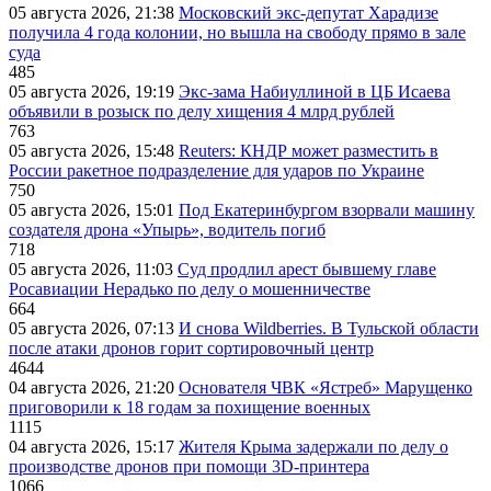
05 августа 2026, 21:38
Московский экс-депутат Харадизе
получила 4 года колонии, но вышла на свободу прямо в зале
суда
485
05 августа 2026, 19:19
Экс-зама Набиуллиной в ЦБ Исаева
объявили в розыск по делу хищения 4 млрд рублей
763
05 августа 2026, 15:48
Reuters: КНДР может разместить в
России ракетное подразделение для ударов по Украине
750
05 августа 2026, 15:01
Под Екатеринбургом взорвали машину
создателя дрона «Упырь», водитель погиб
718
05 августа 2026, 11:03
Суд продлил арест бывшему главе
Росавиации Нерадько по делу о мошенничестве
664
05 августа 2026, 07:13
И снова Wildberries. В Тульской области
после атаки дронов горит сортировочный центр
4644
04 августа 2026, 21:20
Основателя ЧВК «Ястреб» Марущенко
приговорили к 18 годам за похищение военных
1115
04 августа 2026, 15:17
Жителя Крыма задержали по делу о
производстве дронов при помощи 3D‑принтера
1066