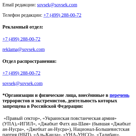
Email редакции:
sovsek@sovsek.com
Телефон редакции:
+7 (499) 288-00-72
Рекламный отдел:
+7 (499) 288-00-72
reklama@sovsek.com
Отдел распространения:
+7 (499) 288-00-72
sovsek@sovsek.com
*Организации и физические лица, внесённные в
перечень
террористов и экстремистов, деятельность которых
запрещена в Российской Федерации:
«Правый сектор», «Украинская повстанческая армия»
(УПА),«ИГИЛ», «Джабхат Фатх аш-Шам» (бывшая «Джабхат
ан-Нусра», «Джебхат ан-Нусра»), Национал-Большевистская
партия (НБП), «Аль-Каида», «УНА-УНСО», «Талибан»,