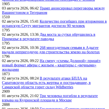
1905
03 августа 2026, 06:42
Трамп анонсировал переговоры между
Вашингтоном и Тегераном
1510
02 августа 2026, 15:41
Количество погибших при вторжении в
испанскую Сеуту мигрантов достигло 90 человек
1795
02 августа 2026, 13:36
Два моста за сутки обрушились в
Приморье в результате паводка
1795
02 августа 2026, 10:36
268 многодетным семьям в Адыгее
выдали непригодную для строительства землю на болотах
1796
02 августа 2026, 09:22
На смену «схемы Долиной» пришёл
новый формат аферы с жильем – квартиры с «вечными»
жильцами
1873
02 августа 2026, 08:24
В результате атаки БПЛА на
Саратовскую область есть жертвы и пострадавшие, в
Самарской области горит склад Wildberries
2909
01 августа 2026, 21:02
Три человека погибли в результате
взрыва на Кудринской площади в Москве
2888
01 августа 2026, 18:50
Гендиректора «Газпром энергохолдинг