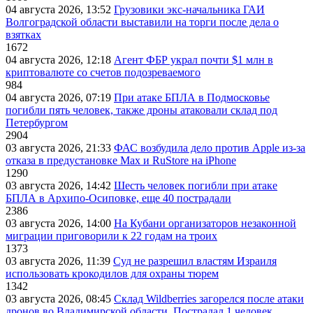
04 августа 2026, 13:52
Грузовики экс-начальника ГАИ
Волгоградской области выставили на торги после дела о
взятках
1672
04 августа 2026, 12:18
Агент ФБР украл почти $1 млн в
криптовалюте со счетов подозреваемого
984
04 августа 2026, 07:19
При атаке БПЛА в Подмосковье
погибли пять человек, также дроны атаковали склад под
Петербургом
2904
03 августа 2026, 21:33
ФАС возбудила дело против Apple из-за
отказа в предустановке Max и RuStore на iPhone
1290
03 августа 2026, 14:42
Шесть человек погибли при атаке
БПЛА в Архипо-Осиповке, еще 40 пострадали
2386
03 августа 2026, 14:00
На Кубани организаторов незаконной
миграции приговорили к 22 годам на троих
1373
03 августа 2026, 11:39
Суд не разрешил властям Израиля
использовать крокодилов для охраны тюрем
1342
03 августа 2026, 08:45
Склад Wildberries загорелся после атаки
дронов во Владимирской области. Пострадал 1 человек