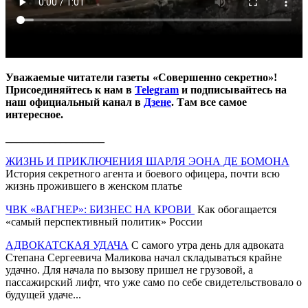
Уважаемые читатели газеты «Совершенно секретно»!
Присоединяйтесь к нам в
Telegram
и подписывайтесь на
наш официальный канал в
Дзене
. Там все самое
интересное.
__________________
ЖИЗНЬ И ПРИКЛЮЧЕНИЯ ШАРЛЯ ЭОНА ДЕ БОМОНА
История секретного агента и боевого офицера, почти всю
жизнь прожившего в женском платье
ЧВК «ВАГНЕР»: БИЗНЕС НА КРОВИ
Как обогащается
«самый перспективный политик» России
АДВОКАТСКАЯ УДАЧА
С самого утра день для адвоката
Степана Сергеевича Маликова начал складываться крайне
удачно. Для начала по вызову пришел не грузовой, а
пассажирский лифт, что уже само по себе свидетельствовало о
будущей удаче...