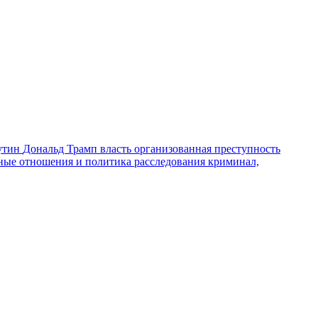
утин
Дональд Трамп
власть
организованная преступность
ные отношения и политика
расследования
криминал,