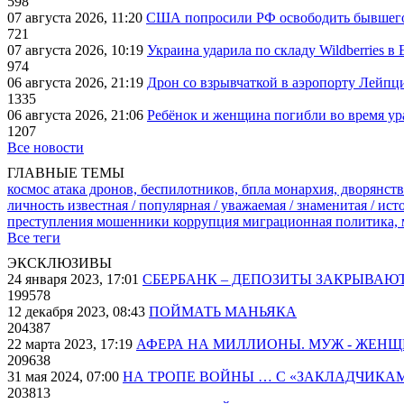
598
07 августа 2026, 11:20
США попросили РФ освободить бывшего 
721
07 августа 2026, 10:19
Украина ударила по складу Wildberries в
974
06 августа 2026, 21:19
Дрон со взрывчаткой в аэропорту Лейпци
1335
06 августа 2026, 21:06
Ребёнок и женщина погибли во время ур
1207
Все новости
ГЛАВНЫЕ ТЕМЫ
космос
атака дронов, беспилотников, бпла
монархия, дворянств
личность известная / популярная / уважаемая / знаменитая / ис
преступления
мошенники
коррупция
миграционная политика,
Все теги
ЭКСКЛЮЗИВЫ
24 января 2023, 17:01
СБЕРБАНК – ДЕПОЗИТЫ ЗАКРЫВАЮ
199578
12 декабря 2023, 08:43
ПОЙМАТЬ МАНЬЯКА
204387
22 марта 2023, 17:19
АФЕРА НА МИЛЛИОНЫ. МУЖ - ЖЕН
209638
31 мая 2024, 07:00
НА ТРОПЕ ВОЙНЫ … С «ЗАКЛАДЧИКА
203813