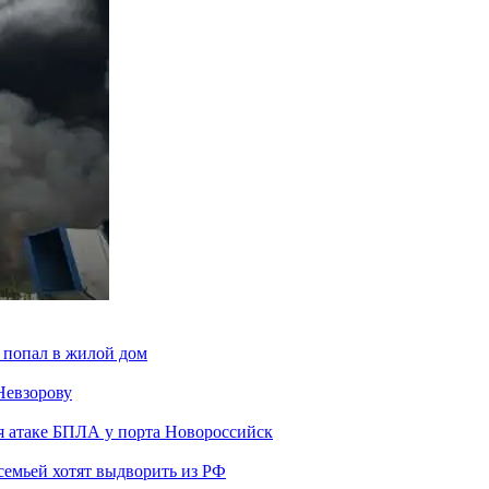
 попал в жилой дом
Невзорову
я атаке БПЛА у порта Новороссийск
семьей хотят выдворить из РФ