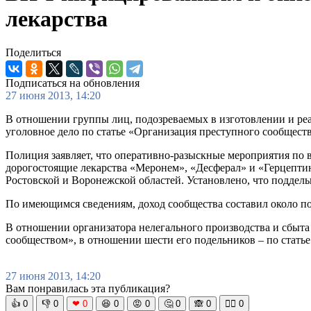
лекарства
Поделиться
Подписаться на обновления
27 июня 2013, 14:20
В отношении группы лиц, подозреваемых в изготовлении и 
уголовное дело по статье «Организация преступного сообществ
Полиция заявляет, что оперативно-разыскные мероприятия по
дорогостоящие лекарства «Меронем», «Десферал» и «Герцептин
Ростовской и Воронежской областей. Установлено, что поддель
По имеющимся сведениям, доход сообщества составил около п
В отношении организатора нелегального производства и сбыт
сообществом», в отношении шести его подельников – по статье
27 июня 2013, 14:20
Вам понравилась эта публикация?
👍
0
👎
0
❤
0
😆
0
😡
0
🤔
0
🙈
0
🧘‍♀️
0