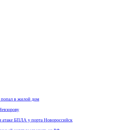
 попал в жилой дом
Невзорову
я атаке БПЛА у порта Новороссийск