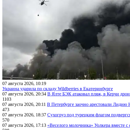
07 августа 2026, 10:19
Украина ударила по складу Wildberries в Екатеринбурге
07 августа 2026, 20:34
В Ялте БЭК атаковал пляж, в Керчи дрон
1103
07 августа 2026, 20:11
В Петербурге заочно арестовали Лидию 
473
07 августа 2026, 18:37
Сухогруз под турецким флагом подвергс
570
07 августа 2026, 17:13
«Веселого молочника» Уолкера вместе с 