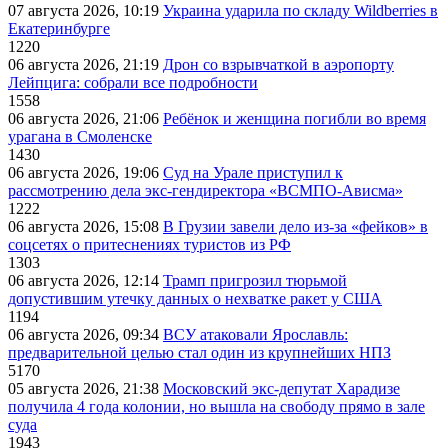
07 августа 2026, 10:19
Украина ударила по складу Wildberries в
Екатеринбурге
1220
06 августа 2026, 21:19
Дрон со взрывчаткой в аэропорту
Лейпцига: собрали все подробности
1558
06 августа 2026, 21:06
Ребёнок и женщина погибли во время
урагана в Смоленске
1430
06 августа 2026, 19:06
Суд на Урале приступил к
рассмотрению дела экс-гендиректора «ВСМПО-Ависма»
1222
06 августа 2026, 15:08
В Грузии завели дело из-за «фейков» в
соцсетях о притеснениях туристов из РФ
1303
06 августа 2026, 12:14
Трамп пригрозил тюрьмой
допустившим утечку данных о нехватке ракет у США
1194
06 августа 2026, 09:34
ВСУ атаковали Ярославль:
предварительной целью стал один из крупнейших НПЗ
5170
05 августа 2026, 21:38
Московский экс-депутат Харадизе
получила 4 года колонии, но вышла на свободу прямо в зале
суда
1943