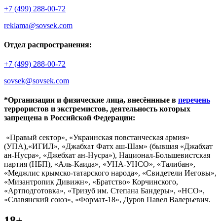
+7 (499) 288-00-72
reklama@sovsek.com
Отдел распространения:
+7 (499) 288-00-72
sovsek@sovsek.com
*Организации и физические лица, внесённные в
перечень
террористов и экстремистов, деятельность которых
запрещена в Российской Федерации:
«Правый сектор», «Украинская повстанческая армия»
(УПА),«ИГИЛ», «Джабхат Фатх аш-Шам» (бывшая «Джабхат
ан-Нусра», «Джебхат ан-Нусра»), Национал-Большевистская
партия (НБП), «Аль-Каида», «УНА-УНСО», «Талибан»,
«Меджлис крымско-татарского народа», «Свидетели Иеговы»,
«Мизантропик Дивижн», «Братство» Корчинского,
«Артподготовка», «Тризуб им. Степана Бандеры», «НСО»,
«Славянский союз», «Формат-18», Дуров Павел Валерьевич.
18+