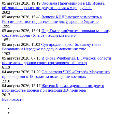
05 августа 2026, 19:19
Экс-зама Набиуллиной в ЦБ Исаева
объявили в розыск по делу хищения 4 млрд рублей
2602
05 августа 2026, 15:48
Reuters: КНДР может разместить в
России ракетное подразделение для ударов по Украине
1995
05 августа 2026, 15:01
Под Екатеринбургом взорвали машину
создателя дрона «Упырь», водитель погиб
1851
05 августа 2026, 11:03
Суд продлил арест бывшему главе
Росавиации Нерадько по делу о мошенничестве
1703
05 августа 2026, 07:13
И снова Wildberries. В Тульской области
после атаки дронов горит сортировочный центр
6110
04 августа 2026, 21:20
Основателя ЧВК «Ястреб» Марущенко
приговорили к 18 годам за похищение военных
2310
04 августа 2026, 15:17
Жителя Крыма задержали по делу о
производстве дронов при помощи 3D‑принтера
2013
Все новости