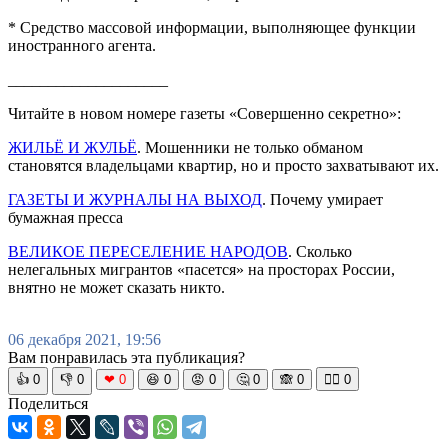
* Средство массовой информации, выполняющее функции
иностранного агента.
____________________
Читайте в новом номере газеты «Совершенно секретно»:
ЖИЛЬЁ И ЖУЛЬЁ
. Мошенники не только обманом
становятся владельцами квартир, но и просто захватывают их.
ГАЗЕТЫ И ЖУРНАЛЫ НА ВЫХОД
. Почему умирает
бумажная пресса
ВЕЛИКОЕ ПЕРЕСЕЛЕНИЕ НАРОДОВ
. Сколько
нелегальных мигрантов «пасется» на просторах России,
внятно не может сказать никто.
06 декабря 2021, 19:56
Вам понравилась эта публикация?
👍
0
👎
0
❤
0
😆
0
😡
0
🤔
0
🙈
0
🧘‍♀️
0
Поделиться