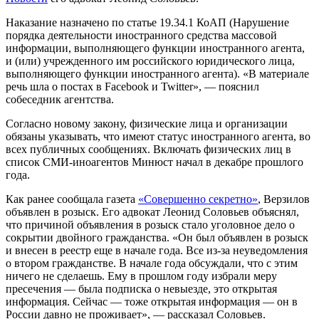
Наказание назначено по статье 19.34.1 КоАП (Нарушение
порядка деятельности иностранного средства массовой
информации, выполняющего функции иностранного агента,
и (или) учрежденного им российского юридического лица,
выполняющего функции иностранного агента). «В материале
речь шла о постах в Facebook и Twitter», — пояснил
собеседник агентства.
Согласно новому закону, физические лица и организации
обязаны указывать, что имеют статус иностранного агента, во
всех публичных сообщениях. Включать физических лиц в
список СМИ-иноагентов Минюст начал в декабре прошлого
года.
Как ранее сообщала газета
«Совершенно секретно»
, Верзилов
объявлен в розыск. Его адвокат Леонид Соловьев объяснял,
что причиной объявления в розыск стало уголовное дело о
сокрытии двойного гражданства. «Он был объявлен в розыск
и внесен в реестр еще в начале года. Все из-за неуведомления
о втором гражданстве. В начале года обсуждали, что с этим
ничего не сделаешь. Ему в прошлом году избрали меру
пресечения — была подписка о невыезде, это открытая
информация. Сейчас — тоже открытая информация — он в
России давно не проживает», — рассказал Соловьев.