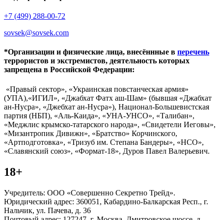
+7 (499) 288-00-72
sovsek@sovsek.com
*Организации и физические лица, внесённные в
перечень
террористов и экстремистов, деятельность которых
запрещена в Российской Федерации:
«Правый сектор», «Украинская повстанческая армия»
(УПА),«ИГИЛ», «Джабхат Фатх аш-Шам» (бывшая «Джабхат
ан-Нусра», «Джебхат ан-Нусра»), Национал-Большевистская
партия (НБП), «Аль-Каида», «УНА-УНСО», «Талибан»,
«Меджлис крымско-татарского народа», «Свидетели Иеговы»,
«Мизантропик Дивижн», «Братство» Корчинского,
«Артподготовка», «Тризуб им. Степана Бандеры», «НСО»,
«Славянский союз», «Формат-18», Дуров Павел Валерьевич.
18+
Учредитель: ООО «Совершенно Секретно Трейд».
Юридический адрес: 360051, Кабардино-Балкарская Респ., г.
Нальчик, ул. Пачева, д. 36
Почтовый адрес: 127247, г. Москва, Дмитровское шоссе, д.