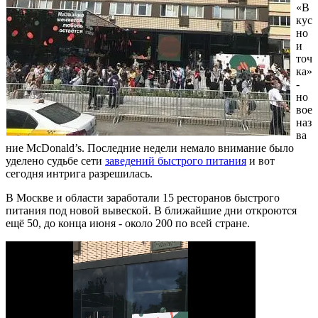
«В
кус
но
и
точ
ка»
-
но
вое
наз
ва
ние McDonald’s. Последние недели немало внимание было
уделено судьбе сети
заведений быстрого питания
и вот
сегодня интрига разрешилась.
В Москве и области заработали 15 ресторанов быстрого
питания под новой вывеской. В ближайшие дни откроются
ещё 50, до конца июня - около 200 по всей стране.