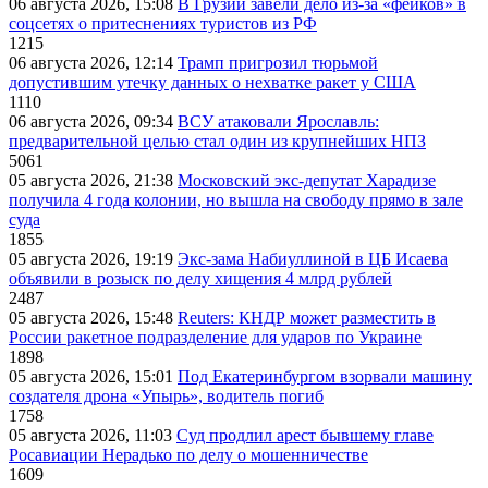
06 августа 2026, 15:08
В Грузии завели дело из-за «фейков» в
соцсетях о притеснениях туристов из РФ
1215
06 августа 2026, 12:14
Трамп пригрозил тюрьмой
допустившим утечку данных о нехватке ракет у США
1110
06 августа 2026, 09:34
ВСУ атаковали Ярославль:
предварительной целью стал один из крупнейших НПЗ
5061
05 августа 2026, 21:38
Московский экс-депутат Харадизе
получила 4 года колонии, но вышла на свободу прямо в зале
суда
1855
05 августа 2026, 19:19
Экс-зама Набиуллиной в ЦБ Исаева
объявили в розыск по делу хищения 4 млрд рублей
2487
05 августа 2026, 15:48
Reuters: КНДР может разместить в
России ракетное подразделение для ударов по Украине
1898
05 августа 2026, 15:01
Под Екатеринбургом взорвали машину
создателя дрона «Упырь», водитель погиб
1758
05 августа 2026, 11:03
Суд продлил арест бывшему главе
Росавиации Нерадько по делу о мошенничестве
1609