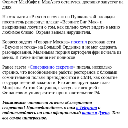
Формат МакКафе и МакАвто останутся, доставку запустят на
днях.
На открытии «Вкусно и точка» на Пушкинской площади
посетитель развернул плакат «Верните Биг Мак» и
выкрикивал лозунги о том, как сильно хочет видеть в меню
любимое блюдо. Охрана вывела нарушителя.
Корреспондент «Говорит Москва»
посетил
ресторан сети
«Вкусно и точка» на Большой Ордынке и не мог сдержать
разочарования. Маленькая порция картофеля фри исчезла из
меню. В точке питания нет подносов.
Ранее газета «
Совершенно секретно
» писала, несколько
странно, что возобновление работы ресторанов с блюдами
сомнительной пользы преподносится в СМИ, как событие
государственной важности. Его анонсирует даже глава
Минфина Антон Силуанов, выступая с лекцией в
Финансовом университете при правительстве РФ.
Уважаемые читатели газеты «Совершенно
секретно»! Присоединяйтесь к нам
в Telegram
и
подписывайтесь на наш официальный
канал в Дзене
. Там
все самое интересное.
____________________