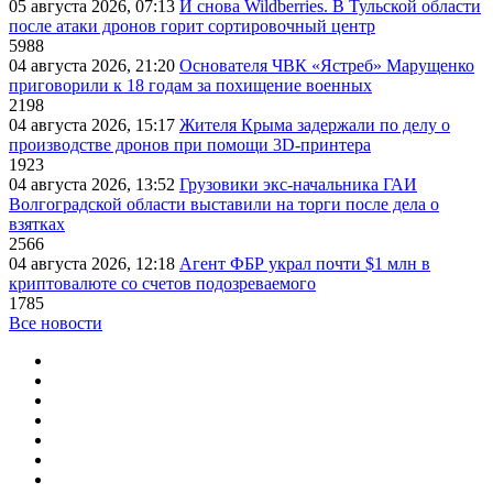
05 августа 2026, 07:13
И снова Wildberries. В Тульской области
после атаки дронов горит сортировочный центр
5988
04 августа 2026, 21:20
Основателя ЧВК «Ястреб» Марущенко
приговорили к 18 годам за похищение военных
2198
04 августа 2026, 15:17
Жителя Крыма задержали по делу о
производстве дронов при помощи 3D‑принтера
1923
04 августа 2026, 13:52
Грузовики экс-начальника ГАИ
Волгоградской области выставили на торги после дела о
взятках
2566
04 августа 2026, 12:18
Агент ФБР украл почти $1 млн в
криптовалюте со счетов подозреваемого
1785
Все новости