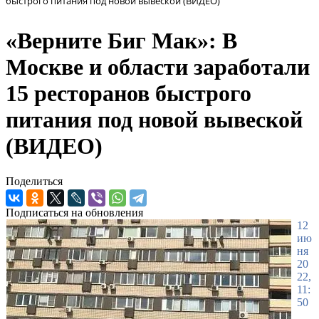
быстрого питания под новой вывеской (ВИДЕО)
«Верните Биг Мак»: В
Москве и области заработали
15 ресторанов быстрого
питания под новой вывеской
(ВИДЕО)
Поделиться
Подписаться на обновления
12
ию
ня
20
22,
11:
50