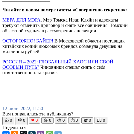
Читайте в новом номере газеты «Совершенно секретно»:
МЕРА ДЛЯ МЭРА
. Мэр Томска Иван Кляйн и адвокаты
требуют отменить приговор и снять все обвинения. Томский
областной суд начал рассмотрение апелляции.
ОСТОРОЖНО! БАЙЕР!
В Московской области поставщик
китайских копий люксовых брендов обманула девушек на
миллионы рублей.
РОССИЯ – 2022: ГЛОБАЛЬНЫЙ ХАОС ИЛИ СВОЙ
ОСОБЫЙ ПУТЬ?
Чиновники спешат снять с себя
ответственность за кризис.
12 июня 2022, 11:50
Вам понравилась эта публикация?
👍
0
👎
0
❤
0
😆
0
😡
0
🤔
0
🙈
0
🧘‍♀️
0
Поделиться