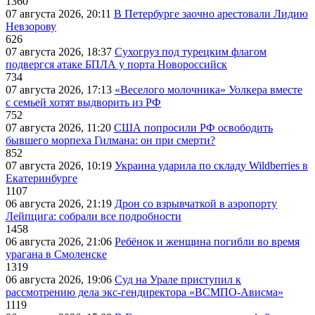
1360
07 августа 2026, 20:11
В Петербурге заочно арестовали Лидию
Невзорову
626
07 августа 2026, 18:37
Сухогруз под турецким флагом
подвергся атаке БПЛА у порта Новороссийск
734
07 августа 2026, 17:13
«Веселого молочника» Уолкера вместе
с семьей хотят выдворить из РФ
752
07 августа 2026, 11:20
США попросили РФ освободить
бывшего морпеха Гилмана: он при смерти?
852
07 августа 2026, 10:19
Украина ударила по складу Wildberries в
Екатеринбурге
1107
06 августа 2026, 21:19
Дрон со взрывчаткой в аэропорту
Лейпцига: собрали все подробности
1458
06 августа 2026, 21:06
Ребёнок и женщина погибли во время
урагана в Смоленске
1319
06 августа 2026, 19:06
Суд на Урале приступил к
рассмотрению дела экс-гендиректора «ВСМПО-Ависма»
1119