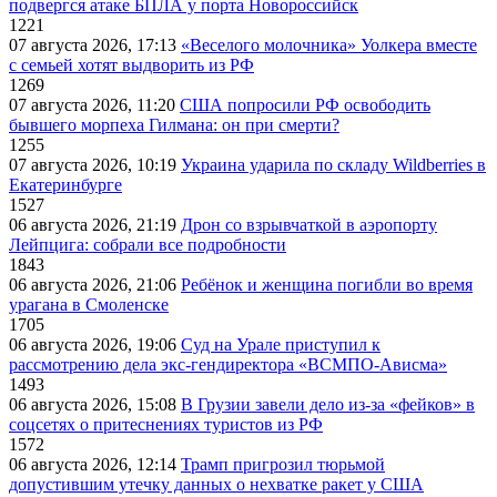
подвергся атаке БПЛА у порта Новороссийск
1221
07 августа 2026, 17:13
«Веселого молочника» Уолкера вместе
с семьей хотят выдворить из РФ
1269
07 августа 2026, 11:20
США попросили РФ освободить
бывшего морпеха Гилмана: он при смерти?
1255
07 августа 2026, 10:19
Украина ударила по складу Wildberries в
Екатеринбурге
1527
06 августа 2026, 21:19
Дрон со взрывчаткой в аэропорту
Лейпцига: собрали все подробности
1843
06 августа 2026, 21:06
Ребёнок и женщина погибли во время
урагана в Смоленске
1705
06 августа 2026, 19:06
Суд на Урале приступил к
рассмотрению дела экс-гендиректора «ВСМПО-Ависма»
1493
06 августа 2026, 15:08
В Грузии завели дело из-за «фейков» в
соцсетях о притеснениях туристов из РФ
1572
06 августа 2026, 12:14
Трамп пригрозил тюрьмой
допустившим утечку данных о нехватке ракет у США