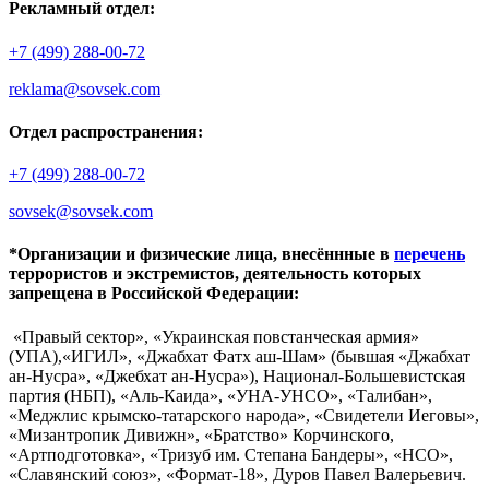
Рекламный отдел:
+7 (499) 288-00-72
reklama@sovsek.com
Отдел распространения:
+7 (499) 288-00-72
sovsek@sovsek.com
*Организации и физические лица, внесённные в
перечень
террористов и экстремистов, деятельность которых
запрещена в Российской Федерации:
«Правый сектор», «Украинская повстанческая армия»
(УПА),«ИГИЛ», «Джабхат Фатх аш-Шам» (бывшая «Джабхат
ан-Нусра», «Джебхат ан-Нусра»), Национал-Большевистская
партия (НБП), «Аль-Каида», «УНА-УНСО», «Талибан»,
«Меджлис крымско-татарского народа», «Свидетели Иеговы»,
«Мизантропик Дивижн», «Братство» Корчинского,
«Артподготовка», «Тризуб им. Степана Бандеры», «НСО»,
«Славянский союз», «Формат-18», Дуров Павел Валерьевич.