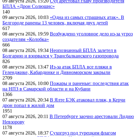
09 августа 2026, 15:20
Суд арестовал главу производителя
БПЛА «Дрон Солюшнс»
140
09 августа 2026, 10:03
«Одна из самых страшных атак». В
Белгороде ранены 13 человек, включая двух детей
617
08 августа 2026, 19:59
Возбуждено уголовное дело из-за угроз
создателям «Колобка»
666
08 августа 2026, 19:34
Неопознанный БПЛА залетел в
Болгарию и взорвался у Трансбалканского газопровода
826
08 августа 2026, 13:47
Из-за атак БПЛА все пляжи в
Геленджике, Кабардинке и Дивноморском закрыли
2709
08 августа 2026, 10:00
Пожары и раненые: последствия атак
на НПЗ в Самарской области и на Кубани
1366
07 августа 2026, 20:34
В Ялте БЭК атаковал пляж, в Керчи
дрон попал в жилой дом
1951
07 августа 2026, 20:11
В Петербурге заочно арестовали Лидию
Невзорову
1178
07 августа 2026, 18:37
Сухогруз под турецким флагом